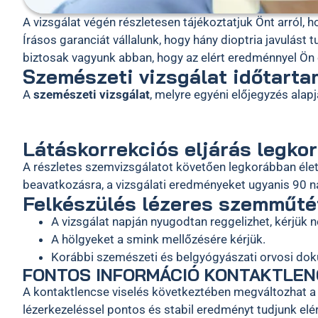
A vizsgálat végén részletesen tájékoztatjuk Önt arról, 
Írásos garanciát vállalunk, hogy hány dioptria javulást
biztosak vagyunk abban, hogy az elért eredménnyel Ön e
Szemészeti vizsgálat időtart
A
szemészeti vizsgálat
, melyre egyéni előjegyzés alap
Látáskorrekciós eljárás legko
A részletes szemvizsgálatot követően legkorábban élet
beavatkozásra, a vizsgálati eredményeket ugyanis 90 n
Felkészülés lézeres szemműté
A vizsgálat napján nyugodtan reggelizhet, kérjük
A hölgyeket a smink mellőzésére kérjük.
Korábbi szemészeti és belgyógyászati orvosi dok
FONTOS INFORMÁCIÓ KONTAKTLEN
A kontaktlencse viselés következtében megváltozhat a s
lézerkezeléssel pontos és stabil eredményt tudjunk elérn