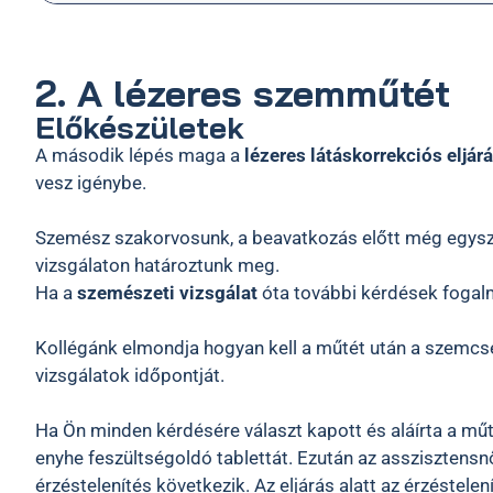
2. A lézeres szemműtét
Előkészületek
A második lépés maga a
lézeres látáskorrekciós eljár
vesz igénybe.
Szemész szakorvosunk, a beavatkozás előtt még egyszer
vizsgálaton határoztunk meg.
Ha a
szemészeti vizsgálat
óta további kérdések fogal
Kollégánk elmondja hogyan kell a műtét után a szemcsepp
vizsgálatok időpontját.
Ha Ön minden kérdésére választ kapott és aláírta a mű
enyhe feszültségoldó tablettát. Ezután az asszisztensn
érzéstelenítés következik. Az eljárás alatt az érzéste