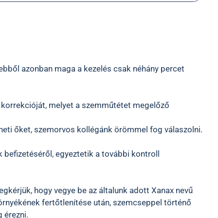
el, ebből azonban maga a kezelés csak néhány percet
k korrekcióját, melyet a szemműtétet megelőző
eti őket, szemorvos kollégánk örömmel fog válaszolni.
befizetéséről, egyeztetik a további kontroll
gkérjük, hogy vegye be az általunk adott Xanax nevű
környékének fertőtlenítése után, szemcseppel történő
 érezni.