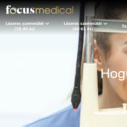
Lézeres szemműtét
Lézeres szemműtét
Sz
(18-40 év)
(40-65 év)
Hogy