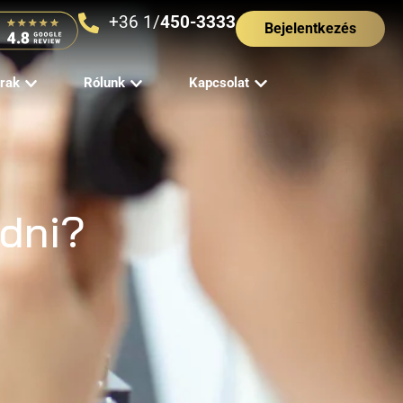
+36 1/
450-3333
Bejelentkezés
rak
Rólunk
Kapcsolat
udni?