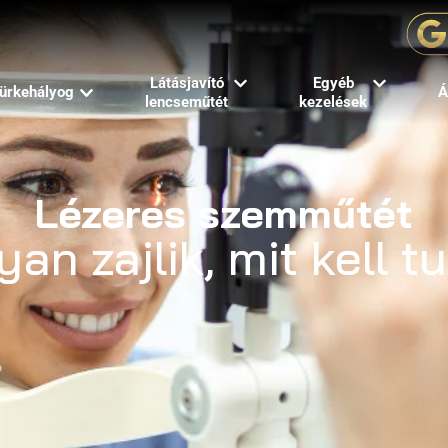
Látásjavító
Egyéb
ürkehályog
Á
lencseműtét
kezelések
Lézeres szemműtét
an zajlik, mit kell t