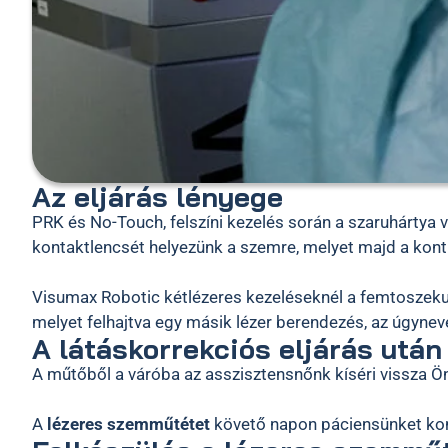
Az eljárás lényege
PRK és No-Touch, felszíni kezelés során a szaruhártya v
kontaktlencsét helyezünk a szemre, melyet majd a kont
Visumax Robotic kétlézeres kezeléseknél a femtoszekun
melyet felhajtva egy másik lézer berendezés, az úgyne
A látáskorrekciós eljárás után
A műtőből a váróba az asszisztensnőnk kíséri vissza Ön
A
lézeres szemműtétet
követő napon páciensünket kontr