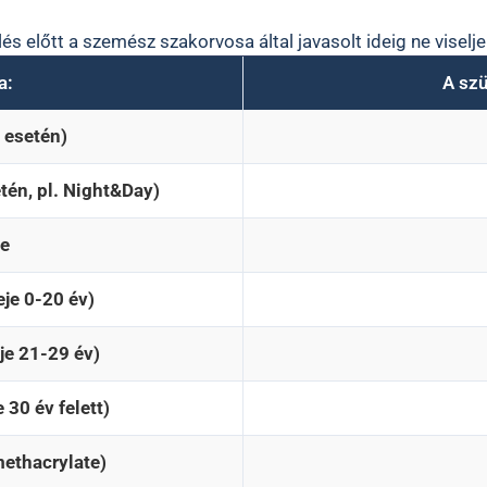
s előtt a szemész szakorvosa által javasolt ideig ne viselje
a:
A szü
 esetén)
tén, pl. Night&Day)
se
eje 0-20 év)
je 21-29 év)
 30 év felett)
ethacrylate)