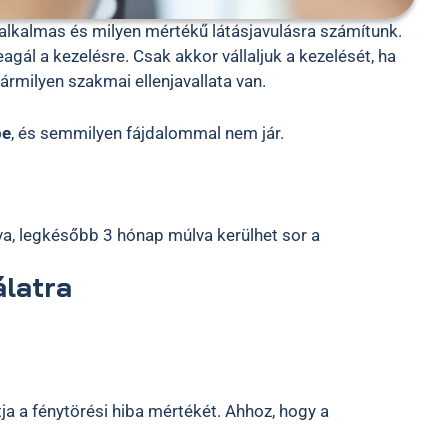
t alkalmas és milyen mértékű látásjavulásra számítunk.
agál a kezelésre. Csak akkor vállaljuk a kezelését, ha
ármilyen szakmai ellenjavallata van.
be
, és semmilyen fájdalommal nem jár.
va, legkésőbb 3 hónap múlva kerülhet sor a
latra
ja a fénytörési hiba mértékét. Ahhoz, hogy a