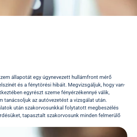
szem állapotát egy úgynevezett hullámfront mérő
lszínét és a fénytörési hibáit. Megvizsgáljuk, hogy van-
tkeztében egyrészt szeme fényérzékennyé válik,
tanácsoljuk az autóvezetést a vizsgálat után.
latok után szakorvosunkkal folytatott megbeszélés
kérdésüket, tapasztalt szakorvosunk minden felmerülő