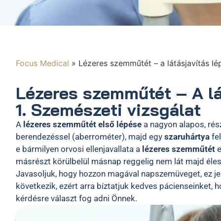
Focus Medical
»
Lézeres szemműtét – a látásjavítás l
Lézeres szemműtét – A lá
1. Szemészeti vizsgálat
A
lézeres szemműtét első lépése
a nagyon alapos, rés
berendezéssel (aberrométer), majd egy
szaruhártya
fel
e bármilyen orvosi ellenjavallata a
lézeres szemműtét
e
másrészt körülbelül másnap reggelig nem lát majd éles
Javasoljuk, hogy hozzon magával napszemüveget, ez je
következik, ezért arra bíztatjuk kedves pácienseinket,
kérdésre választ fog adni Önnek.