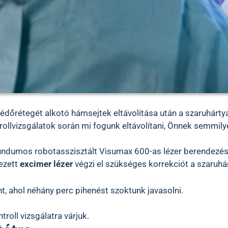
édőrétegét alkotó hámsejtek eltávolítása után a szaruhártya
rollvizsgálatok során mi fogunk eltávolítani, Önnek semmil
dumos robotasszisztált Visumax 600-as lézer berendezés eg
vezett
excimer lézer
végzi el szükséges korrekciót a szaruh
t, ahol néhány perc pihenést szoktunk javasolni.
oll vizsgálatra várjuk.