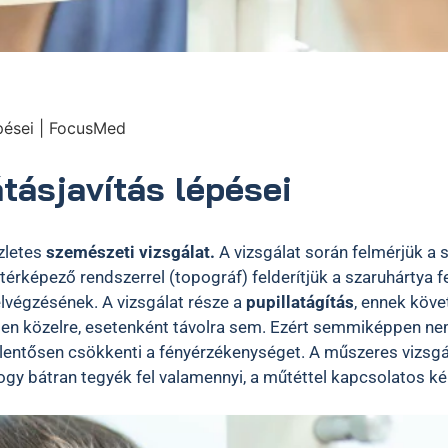
épései | FocusMed
tásjavítás lépései
zletes
szemészeti vizsgálat.
A vizsgálat során felmérjük a 
térképező rendszerrel (topográf) felderítjük a szaruhártya fe
lvégzésének. A vizsgálat része a
pupillatágítás
, ennek köve
en közelre, esetenként távolra sem. Ezért semmiképpen nem 
lentősen csökkenti a fényérzékenységet. A műszeres vizsgá
 hogy bátran tegyék fel valamennyi, a műtéttel kapcsolatos 