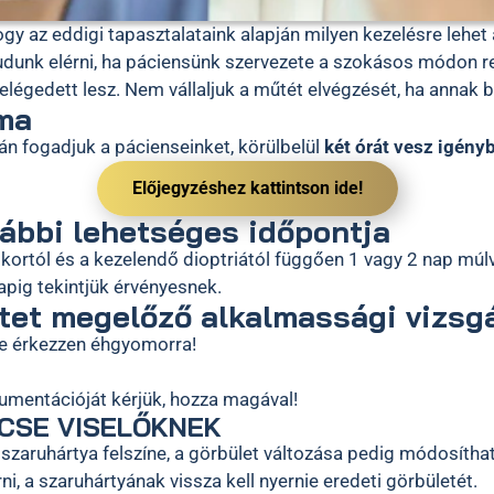
hogy az eddigi tapasztalataink alapján milyen kezelésre lehe
 tudunk elérni, ha páciensünk szervezete a szokásos módon re
légedett lesz. Nem vállaljuk a műtét elvégzését, ha annak b
ama
ján fogadjuk a pácienseinket, körülbelül
két órát vesz igény
Előjegyzéshez kattintson ide!
rábbi lehetséges időpontja
kortól és a kezelendő dioptriától függően 1 vagy 2 nap múl
apig tekintjük érvényesnek.
tet megelőző alkalmassági vizsgá
 ne érkezzen éhgyomorra!
umentációját kérjük, hozza magával!
CSE VISELŐKNEK
zaruhártya felszíne, a görbület változása pedig módosíthat
i, a szaruhártyának vissza kell nyernie eredeti görbületét.