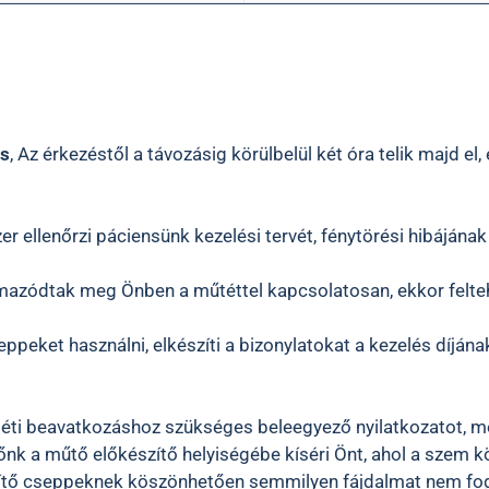
ás
, Az érkezéstől a távozásig körülbelül két óra telik majd 
 ellenőrzi páciensünk kezelési tervét, fénytörési hibájána
mazódtak meg Önben a műtéttel kapcsolatosan, ekkor felteh
eket használni, elkészíti a bizonylatokat a kezelés díjának 
téti beavatkozáshoz szükséges beleegyező nyilatkozatot, me
őnk a műtő előkészítő helyiségébe kíséri Önt, ahol a szem 
lenítő cseppeknek köszönhetően semmilyen fájdalmat nem fog