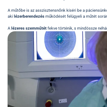
A műtőbe is az asszisztensnőnk kíséri be a páciensünket
aki
lézerberendezés
működését felügyeli a műtét sorá
A
lézeres szemműtét
fekve történik, s mindössze néhán