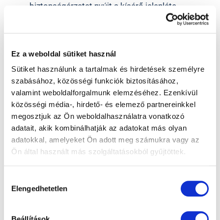
biztonságérzetet nyújt a kísérő jelenléte.
Kérjük hozzon magával egy 100%-os UV szűrös
napszemüveget.
Ez a weboldal sütiket használ
Sütiket használunk a tartalmak és hirdetések személyre
3. Teendők lézeres
szabásához, közösségi funkciók biztosításához,
valamint weboldalforgalmunk elemzéséhez. Ezenkívül
szemműtét után
közösségi média-, hirdető- és elemező partnereinkkel
A Visumax típusú kezelések után 1-2 nap, a PRK
megosztjuk az Ön weboldalhasználatra vonatkozó
és Notouch kezelés után 4-6 nap otthoni pihenés
adatait, akik kombinálhatják az adatokat más olyan
javasolt.
adatokkal, amelyeket Ön adott meg számukra vagy az
A szemet az UV sugárzástól védeni kell a
Ön által használt más szolgáltatásokból gyűjtöttek.
műtétet követően egy 100%-osan UV szűrős
napszemüveggel Visumax típusú kezelések után
Hozzájárulás
2 hónapig, PRK és Notouch kezelés után 6
Elengedhetetlen
kiválasztása
hónapig.
A műtétet követően néhány alkalommal még
Beállítások