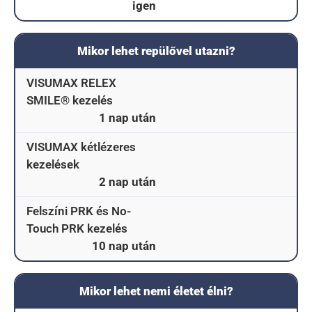
igen
Mikor lehet repülővel utazni?
VISUMAX RELEX
SMILE® kezelés
1 nap után
VISUMAX kétlézeres
kezelések
2 nap után
Felszíni PRK és No-
Touch PRK kezelés
10 nap után
Mikor lehet nemi életet élni?