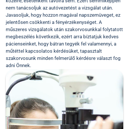
közelre, esetenként távolra sem. Ezért semmiképpen
nem tanácsoljuk az autóvezetést a vizsgálat után.
Javasoljuk, hogy hozzon magával napszemüveget, ez
jelentősen csökkenti a fényérzékenységet. A
műszeres vizsgálatok után szakorvosunkkal folytatott
megbeszélés következik, ezért arra bíztatjuk kedves
pácienseinket, hogy bátran tegyék fel valamennyi, a
műtéttel kapcsolatos kérdésüket, tapasztalt
szakorvosunk minden felmerülő kérdésre választ fog
adni Önnek.