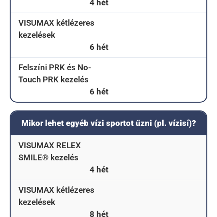
4 hét
VISUMAX kétlézeres
kezelések
6 hét
Felszíni PRK és No-
Touch PRK kezelés
6 hét
Mikor lehet egyéb vízi sportot űzni (pl. vízisí)?
VISUMAX RELEX
SMILE® kezelés
4 hét
VISUMAX kétlézeres
kezelések
8 hét