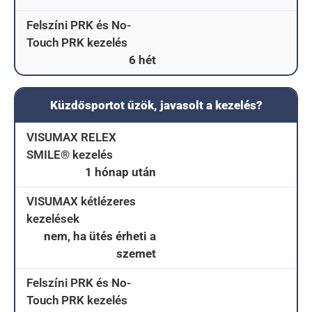
Felszíni PRK és No-
Touch PRK kezelés
6 hét
Küzdősportot űzök, javasolt a kezelés?
VISUMAX RELEX
SMILE® kezelés
1 hónap után
VISUMAX kétlézeres
kezelések
nem, ha ütés érheti a
szemet
Felszíni PRK és No-
Touch PRK kezelés