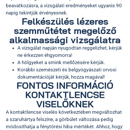
beavatkozásra, a vizsgálati eredményeket ugyanis 90
napig tekintjük érvényesnek.
Felkészülés lézeres
szemműtétet megelőző
alkalmassági vizsgálatra
A vizsgálat napján nyugodtan reggelizhet, kérjük
ne érkezzen éhgyomorra!
A hölgyeket a smink mellőzésére kérjük.
Korábbi szemészeti és belgyógyászati orvosi
dokumentációját kérjük, hozza magával!
FONTOS INFORMÁCIÓ
KONTAKTLENCSE
VISELŐKNEK
A kontaktlencse viselés következtében megváltozhat
a szaruhártya felszíne, a görbület változása pedig
módosíthatja a fénytörési hiba mértékét. Ahhoz, hogy