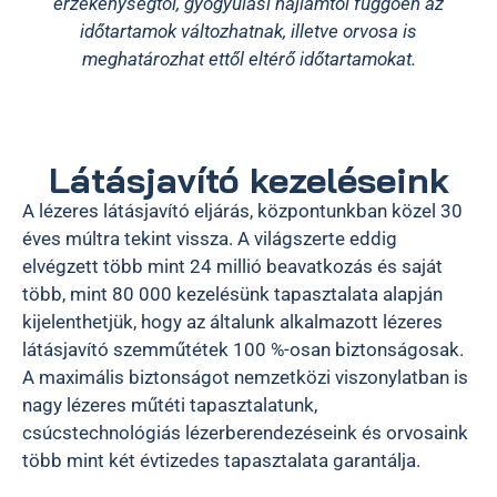
érzékenységtől, gyógyulási hajlamtól függően az
időtartamok változhatnak, illetve orvosa is
meghatározhat ettől eltérő időtartamokat.
Látásjavító kezeléseink
A lézeres látásjavító eljárás, központunkban közel 30
éves múltra tekint vissza. A világszerte eddig
elvégzett több mint 24 millió beavatkozás és saját
több, mint 80 000 kezelésünk tapasztalata alapján
kijelenthetjük, hogy az általunk alkalmazott lézeres
látásjavító szemműtétek 100 %-osan biztonságosak.
A maximális biztonságot nemzetközi viszonylatban is
nagy lézeres műtéti tapasztalatunk,
csúcstechnológiás lézerberendezéseink és orvosaink
több mint két évtizedes tapasztalata garantálja.