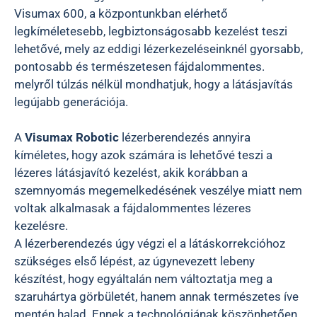
Visumax 600, a központunkban elérhető
legkíméletesebb, legbiztonságosabb kezelést teszi
lehetővé, mely az eddigi lézerkezeléseinknél gyorsabb,
pontosabb és természetesen fájdalommentes.
melyről túlzás nélkül mondhatjuk, hogy a látásjavítás
legújabb generációja.
A
Visumax Robotic
lézerberendezés annyira
kíméletes, hogy azok számára is lehetővé teszi a
lézeres látásjavító kezelést, akik korábban a
szemnyomás megemelkedésének veszélye miatt nem
voltak alkalmasak a fájdalommentes lézeres
kezelésre.
A lézerberendezés úgy végzi el a látáskorrekcióhoz
szükséges első lépést, az úgynevezett lebeny
készítést, hogy egyáltalán nem változtatja meg a
szaruhártya görbületét, hanem annak természetes íve
mentén halad. Ennek a technológiának köszönhetően