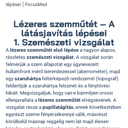
lépései | FocusMed
Lézeres szemműtét – A
látásjavítás lépései
1. Szemészeti vizsgálat
A
lézeres szemműtét első lépése
a nagyon alapos,
részletes
szemészeti vizsgálat.
A vizsgálat során
felmérjük a szem állapotát egy úgynevezett
hullámfront mérő berendezéssel (aberrométer), majd
egy
szaruhártya
feltérképező rendszerrel (topográf)
felderítjük a szaruhártya felszínét és a fénytörési
hibáit. Megvizsgáljuk, hogy van-e bármilyen orvosi
ellenjavallata a
lézeres szemműtét
elvégzésének. A
vizsgálat része a
pupillatágítás
, ennek következtében
egyrészt szeme fényérzékennyé válik, másrészt
körülbelül másnap reggelig nem lát majd élesen