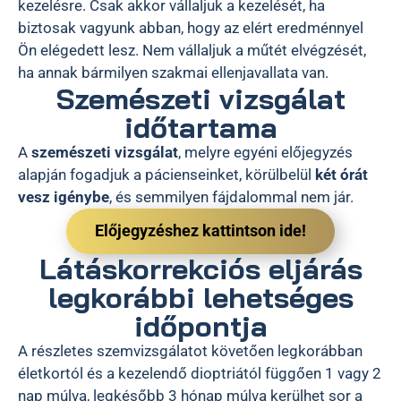
kezelésre. Csak akkor vállaljuk a kezelését, ha
biztosak vagyunk abban, hogy az elért eredménnyel
Ön elégedett lesz. Nem vállaljuk a műtét elvégzését,
ha annak bármilyen szakmai ellenjavallata van.
Szemészeti vizsgálat
időtartama
A
szemészeti vizsgálat
, melyre egyéni előjegyzés
alapján fogadjuk a pácienseinket, körülbelül
két órát
vesz igénybe
, és semmilyen fájdalommal nem jár.
Előjegyzéshez kattintson ide!
Látáskorrekciós eljárás
legkorábbi lehetséges
időpontja
A részletes szemvizsgálatot követően legkorábban
életkortól és a kezelendő dioptriától függően 1 vagy 2
nap múlva, legkésőbb 3 hónap múlva kerülhet sor a