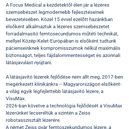
A Focus Medical a kezdetektől élen jár a lézeres
szemsebészet legmodernebb fejlesztéseinek
bevezetésében. Közel 15 évvel ezelőtt hazánkban
elsőként alkalmaztuk a lézeres szemsebészetet
forradalmasító femtosecundumos műtéti technikát,
mellyel Közép-Kelet-Európában is elsőként tudtunk
pácienseinknek kompromisszumok nélkül maximális
biztonságot, teljes fájdalommentességet és azonnali
látásjavulást nyújtani.
A látásjavító lézerek fejlődése nem állt meg, 2017-ben
megérkezett klinikánkra – Magyarországon elsőként-
a világ egyik legfejlettebb látásjavító lézere, a
VisuMax.
2026-ban követve a technológia fejlődését a VisuMax
lézerünket lecseréltük a szintén a Zeiss
robotasszisztált lézerére.
A német Zeiss gyár femtoszekundumos lézere, a