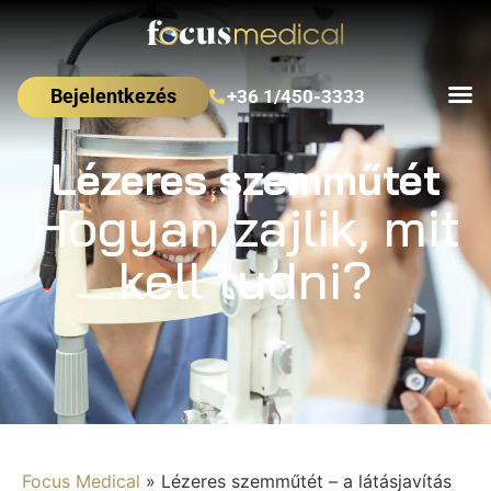
Bejelentkezés
+36 1/450-3333
Lézeres szemműtét
Hogyan zajlik, mit
kell tudni?
Focus Medical
»
Lézeres szemműtét – a látásjavítás