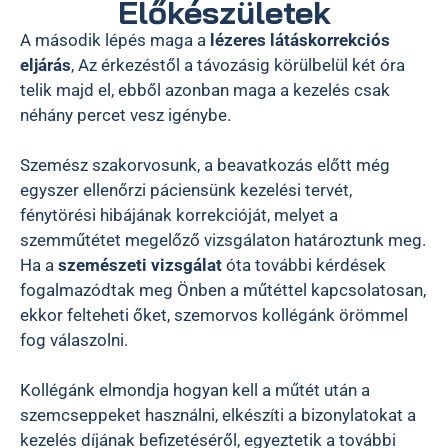
Előkészületek
A második lépés maga a
lézeres látáskorrekciós
eljárás
, Az érkezéstől a távozásig körülbelül két óra
telik majd el, ebből azonban maga a kezelés csak
néhány percet vesz igénybe.
Szemész szakorvosunk, a beavatkozás előtt még
egyszer ellenőrzi páciensünk kezelési tervét,
fénytörési hibájának korrekcióját, melyet a
szemműtétet megelőző vizsgálaton határoztunk meg.
Ha a
szemészeti vizsgálat
óta további kérdések
fogalmazódtak meg Önben a műtéttel kapcsolatosan,
ekkor felteheti őket, szemorvos kollégánk örömmel
fog válaszolni.
Kollégánk elmondja hogyan kell a műtét után a
szemcseppeket használni, elkészíti a bizonylatokat a
kezelés díjának befizetéséről, egyeztetik a további