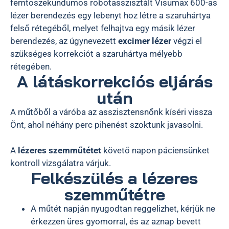
femtoszekundumos robotasszisztált Visumax 600-as
lézer berendezés egy lebenyt hoz létre a szaruhártya
felső rétegéből, melyet felhajtva egy másik lézer
berendezés, az úgynevezett
excimer lézer
végzi el
szükséges korrekciót a szaruhártya mélyebb
rétegében.
A látáskorrekciós eljárás
után
A műtőből a váróba az asszisztensnőnk kíséri vissza
Önt, ahol néhány perc pihenést szoktunk javasolni.
A
lézeres szemműtétet
követő napon páciensünket
kontroll vizsgálatra várjuk.
Felkészülés a lézeres
szemműtétre
A műtét napján nyugodtan reggelizhet, kérjük ne
érkezzen üres gyomorral, és az aznap bevett