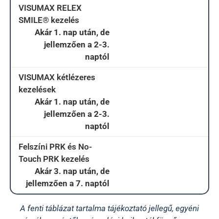
VISUMAX RELEX
SMILE® kezelés
Akár 1. nap után, de
jellemzően a 2-3.
naptól
VISUMAX kétlézeres
kezelések
Akár 1. nap után, de
jellemzően a 2-3.
naptól
Felszíni PRK és No-
Touch PRK kezelés
Akár 3. nap után, de
jellemzően a 7. naptól
A fenti táblázat tartalma tájékoztató jellegű, egyéni