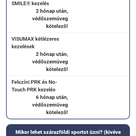
SMILE® kezelés
2 hónap után,
védőszemüveg
kötelező!
VISUMAX kétlézeres
kezelések
2 hónap után,
védőszemüveg
kötelező!
Felszíni PRK és No-
Touch PRK kezelés
6 hónap után,
védőszemüveg
kötelező!
Mikor lehet szárazföldi sportot űzni? (kivéve