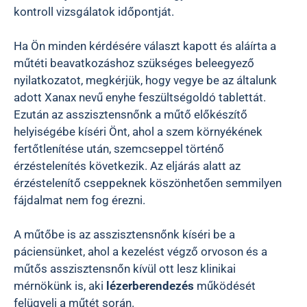
kontroll vizsgálatok időpontját.
Ha Ön minden kérdésére választ kapott és aláírta a
műtéti beavatkozáshoz szükséges beleegyező
nyilatkozatot, megkérjük, hogy vegye be az általunk
adott Xanax nevű enyhe feszültségoldó tablettát.
Ezután az asszisztensnőnk a műtő előkészítő
helyiségébe kíséri Önt, ahol a szem környékének
fertőtlenítése után, szemcseppel történő
érzéstelenítés következik. Az eljárás alatt az
érzéstelenítő cseppeknek köszönhetően semmilyen
fájdalmat nem fog érezni.
A műtőbe is az asszisztensnőnk kíséri be a
páciensünket, ahol a kezelést végző orvoson és a
műtős asszisztensnőn kívül ott lesz klinikai
mérnökünk is, aki
lézerberendezés
működését
felügyeli a műtét során.