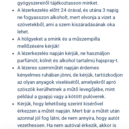
gyógyszereiről tájékoztasson minket.
A lézerkezelés előtt 24 órával, és utána 3 napig
ne fogyasszon alkoholt, mert elvonja a vizet a
szövetekből, ami a szem kiszáradásának oka
lehet.
A hölgyeket a smink és a műszempilla
mellőzésére kérjük!
A lézerkezelés napján kérjük, ne használjon
parfümöt, kölnit és alkohol tartalmú hajspray-t.
A lézeres szemműtét napján érdemes
kényelmes ruhában jönni, de kérjük, tartózkodjon
az olyan anyagok viselésétől, amelyekről apró
szöszök kerülhetnek a műtő levegőjébe, mint
például a gyapjú vagy a kötött pulóverek.
Kérjük, hogy lehetőség szerint kísérővel
érkezzen a műtét napján. Mert bár a műtét után
azonnal jól fog látni, de nem annyira, hogy autót
vezethessen. Ha nem autóval érkezik, akkor is