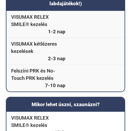
labdajátékok!)
VISUMAX RELEX
SMILE® kezelés
1-2 nap
VISUMAX kétlézeres
kezelések
2-3 nap
Felszíni PRK és No-
Touch PRK kezelés
7-10 nap
Mikor lehet úszni, szaunázni?
VISUMAX RELEX
SMILE® kezelés