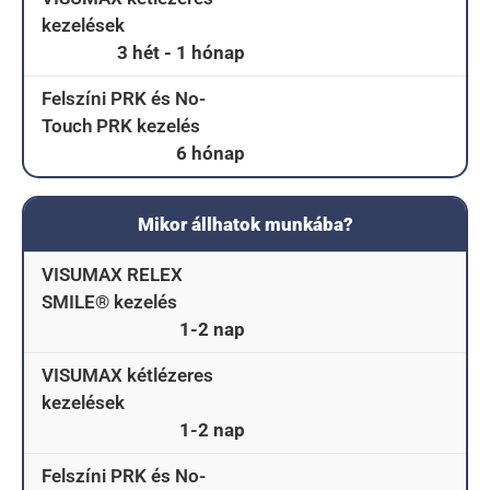
kezelések
3 hét - 1 hónap
Felszíni PRK és No-
Touch PRK kezelés
6 hónap
Mikor állhatok munkába?
VISUMAX RELEX
SMILE® kezelés
1-2 nap
VISUMAX kétlézeres
kezelések
1-2 nap
Felszíni PRK és No-