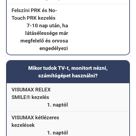
Felszíni PRK és No-
Touch PRK kezelés
7-10 nap után, ha
látásélessége már
megfelelő és orvosa
engedélyezi
Mikor tudok TV-t, monitort nézni,
számítógépet használni?
VISUMAX RELEX
SMILE® kezelés
1. naptól
VISUMAX kétlézeres
kezelések
1. naptól