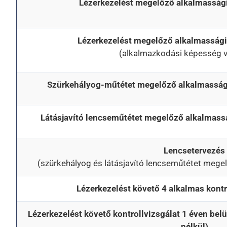
Lézerkezelést megelőző alkalmassági 
Lézerkezelést megelőző alkalmassági v
(alkalmazkodási képesség vi
Szürkehályog-műtétet megelőző alkalmassági
Látásjavító lencseműtétet megelőző alkalmassá
Lencsetervezés
(szürkehályog és látásjavító lencseműtétet megel
Lézerkezelést követő 4 alkalmas kont
Lézerkezelést követő kontrollvizsgálat 1 éven belül
nélkül)