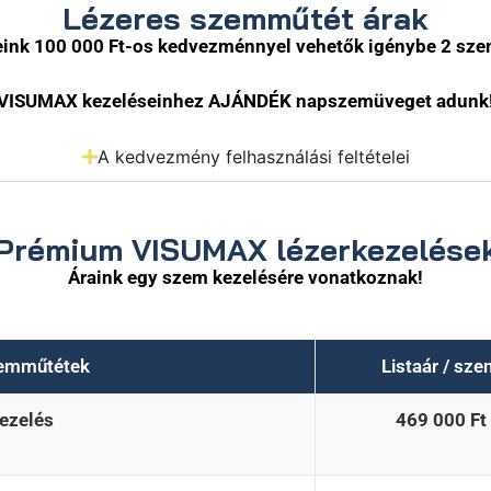
Lézeres szemműtét árak
ink 100 000 Ft-os kedvezménnyel vehetők igénybe 2 szem
VISUMAX kezeléseinhez AJÁNDÉK napszemüveget adunk
A kedvezmény felhasználási feltételei
Prémium VISUMAX lézerkezelése
Áraink egy szem kezelésére vonatkoznak!
zemműtétek
Listaár / sz
ezelés
469 000 Ft