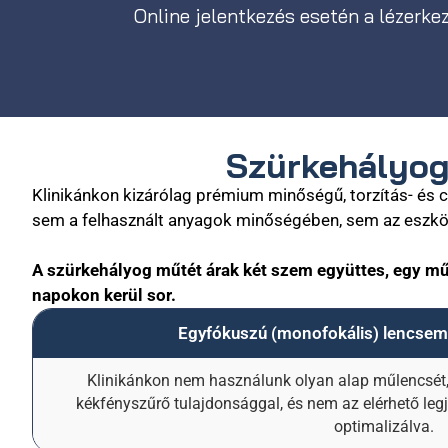
Online jelentkezés esetén a lézerke
Szürkehályog 
Klinikánkon kizárólag prémium minőségű, torzítás- és
sem a felhasznált anyagok minőségében, sem az eszkö
A szürkehályog műtét árak két szem együttes
, egy mű
napokon kerül sor.
Egyfókuszú (monofokális) lencsemű
Klinikánkon nem használunk olyan alap műlencsét,
kékfényszűrő tulajdonsággal, és nem az elérhető leg
optimalizálva.