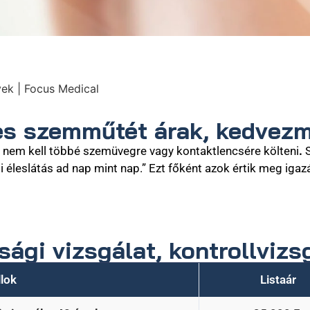
ek | Focus Medical
es szemműtét árak, kedvez
en nem kell többé szemüvegre vagy kontaktlencsére költeni
.
S
i éleslátás ad nap mint nap.” Ezt főként azok értik meg iga
ági vizsgálat, kontrollvizs
llok
Listaár