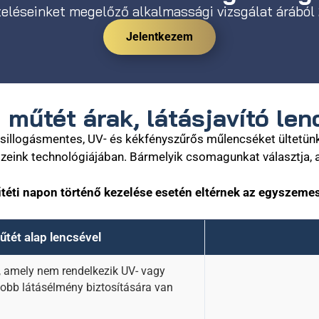
zeléseinket megelőző alkalmassági vizsgálat árábó
Jelentkezem
műtét árak, látásjavító le
 csillogásmentes, UV- és kékfényszűrős műlencséket ültet
zeink technológiájában. Bármelyik csomagunkat választja,
téti napon történő kezelése esetén eltérnek az egyszemes 
tét alap lencsével
 amely nem rendelkezik UV- vagy
jobb látásélmény biztosítására van