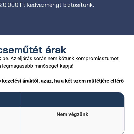
l 20.000 Ft kedvezményt biztosítunk.
ncseműtét árak
ünk be. Az eljárás során nem kötünk kompromisszumot
 a legmagasabb minőséget kapja!
kezelési áraktól, azaz, ha a két szem műtétjére eltérő
Nem végzünk