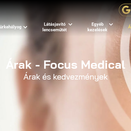
Látásjavító
Egyéb
ürkehályog
Á
lencseműtét
kezelések
Árak - Focus Medical
Árak és kedvezmények