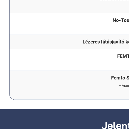
No-Tou
Lézeres látásjavító 
FEMT
Femto S
+ Ajá
Jelent