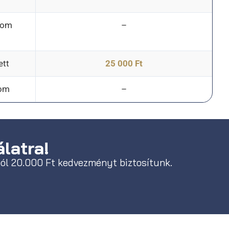
lom
–
ett
25 000 Ft
lom
–
latra!
ól 20.000 Ft kedvezményt biztosítunk.