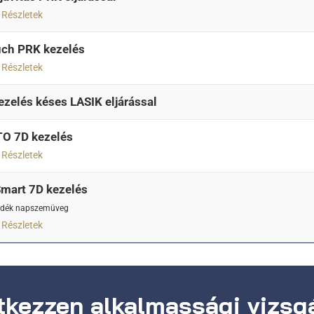
Részletek
ch PRK kezelés
Részletek
kezelés késes LASIK eljárással
O 7D kezelés
Részletek
mart 7D kezelés
ndék napszemüveg
Részletek
kezzen alkalmassági vizsgá