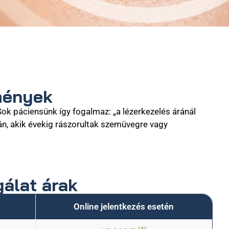
mények
ok páciensünk így fogalmaz: „a lézerkezelés áránál
zán, akik évekig rászorultak szemüvegre vagy
gálat árak
Online jelentkezés esetén