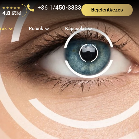
+36 1/
450-3333
Bejelentkezés
rak
Rólunk
Kapcsolat