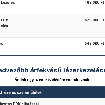
 kezelés
499 000 Ft
 LBV
529 000 Ft
elés
ro
549 000 Ft
edvezőbb árfekvésű lézerkezelés
Áraink egy szem kezelésére vonatkoznak!
tt lézeres szemműtétek
javítás PRK eljárással