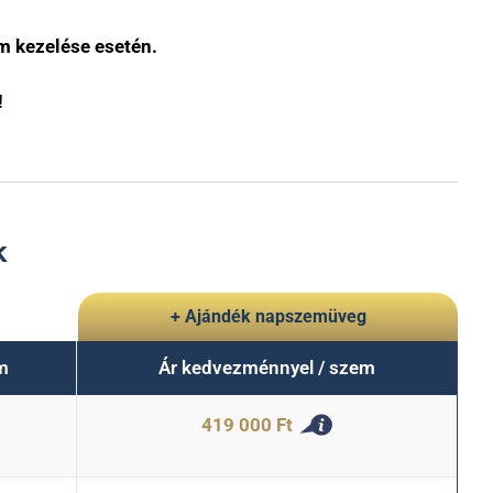
 kezelése esetén.
!
k
+ Ajándék napszemüveg
em
Ár kedvezménnyel / szem
419 000 Ft