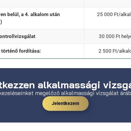
en belül, a 4. alkalom után
25 000 Ft/alka
)
ontrollvizsgálat
30 000 Ft hely
 történő fordítása:
2 500 Ft/alka
kezzen alkalmassági vizsgá
kezeléseinket megelőző alkalmassági vizsgálat áráb
Jelentkezem