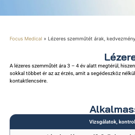
Focus Medical
»
Lézeres szemműtét árak, kedvezmény
Lézer
A lézeres szemműtét ára 3 – 4 év alatt megtérül, hisz
sokkal többet ér az az érzés, amit a segédeszköz nélkül
kontaktlencsére.
Alkalmass
Vizsgálatok, kontro