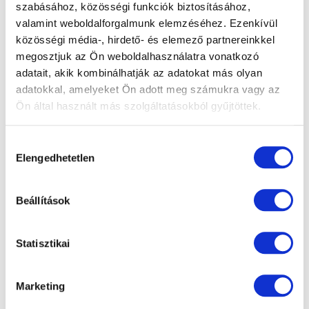
szabásához, közösségi funkciók biztosításához,
Késmárki Zsuzsanna
valamint weboldalforgalmunk elemzéséhez. Ezenkívül
Szaktanácsadó
közösségi média-, hirdető- és elemező partnereinkkel
megosztjuk az Ön weboldalhasználatra vonatkozó
adatait, akik kombinálhatják az adatokat más olyan
adatokkal, amelyeket Ön adott meg számukra vagy az
Ön által használt más szolgáltatásokból gyűjtöttek.
Hozzájárulás
Elengedhetetlen
kiválasztása
Beállítások
Statisztikai
Marketing