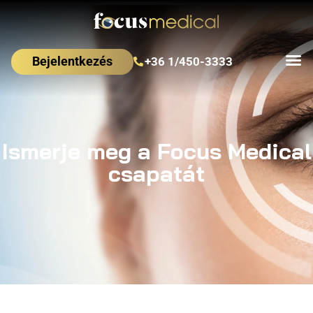
Bejelentkezés
+36 1/450-3333
Ismerje meg a Focus Medical
csapatát