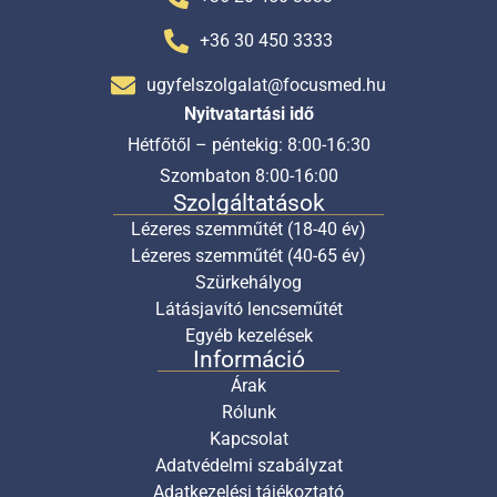
+36 30 450 3333
ugyfelszolgalat@focusmed.hu
Nyitvatartási idő
Hétfőtől – péntekig: 8:00-16:30
Szombaton 8:00-16:00
Szolgáltatások
Lézeres szemműtét (18-40 év)
Lézeres szemműtét (40-65 év)
Szürkehályog
Látásjavító lencseműtét
Egyéb kezelések
Információ
Árak
Rólunk
Kapcsolat
Adatvédelmi szabályzat
Adatkezelési tájékoztató