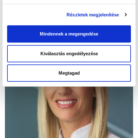
Részletek megjelenítése
Kovács Nikoletta
Szaktanácsadó
Mindennek a megengedése
Kiválasztás engedélyezése
Megtagad