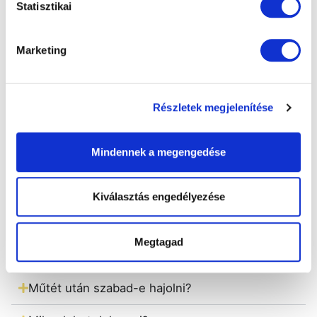
Statisztikai
Elaltatnak a műtéthez?
Marketing
Valóban elkerülhetetlen a műlencse beültetése?
Olvashatok, számítógépezhetek, nézhetek TV-t
műtét után?
Részletek megjelenítése
A műtét után tudok e majd vezetni?
Mindennek a megengedése
A hajam megmoshatom, ill. befesthetem e a
műtét után?
Kiválasztás engedélyezése
A régi szemüvegem viselhetem?
Megtagad
Szükséges-e napszemüveget viselnem?
Műtét után szabad-e hajolni?