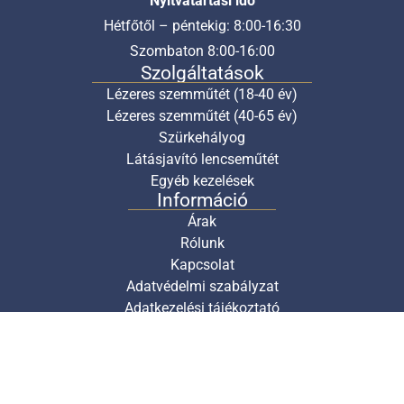
Nyitvatartási idő
Hétfőtől – péntekig: 8:00-16:30
Szombaton 8:00-16:00
Szolgáltatások
Lézeres szemműtét (18-40 év)
Lézeres szemműtét (40-65 év)
Szürkehályog
Látásjavító lencseműtét
Egyéb kezelések
Információ
Árak
Rólunk
Kapcsolat
Adatvédelmi szabályzat
Adatkezelési tájékoztató