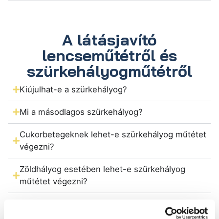
A látásjavító
lencseműtétről és
szürkehályogműtétről
Kiújulhat-e a szürkehályog?
Mi a másodlagos szürkehályog?
Cukorbetegeknek lehet-e szürkehályog műtétet
végezni?
Zöldhályog esetében lehet-e szürkehályog
műtétet végezni?
Macula degeneráció esetében lehet-e
szürkehályog műtétet végezni?