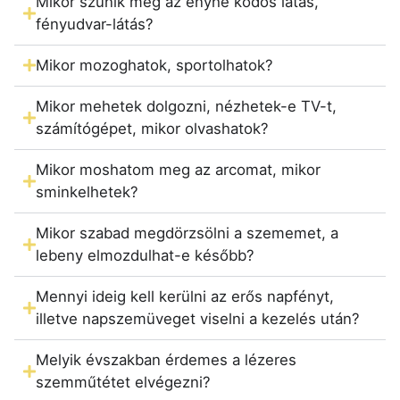
Mikor szűnik meg az enyhe ködös látás,
fényudvar-látás?
Mikor mozoghatok, sportolhatok?
Mikor mehetek dolgozni, nézhetek-e TV-t,
számítógépet, mikor olvashatok?
Mikor moshatom meg az arcomat, mikor
sminkelhetek?
Mikor szabad megdörzsölni a szememet, a
lebeny elmozdulhat-e később?
Mennyi ideig kell kerülni az erős napfényt,
illetve napszemüveget viselni a kezelés után?
Melyik évszakban érdemes a lézeres
szemműtétet elvégezni?