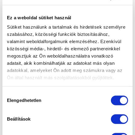
Szükséges-e kísérő műtétkor?
Ez a weboldal sütiket használ
Szükséges-e kísérő a vizsgálatkor?
Sütiket használunk a tartalmak és hirdetések személyre
szabásához, közösségi funkciók biztosításához,
Bevehetem-e a gyógyszereimet a műtét
valamint weboldalforgalmunk elemzéséhez. Ezenkívül
napján?
közösségi média-, hirdető- és elemező partnereinkkel
megosztjuk az Ön weboldalhasználatra vonatkozó
Abba kell-e hagynom a Sincumart?
adatait, akik kombinálhatják az adatokat más olyan
adatokkal, amelyeket Ön adott meg számukra vagy az
Használhatom az inzulinomat a műtét napján?
Ön által használt más szolgáltatásokból gyűjtöttek.
Használhatom a zöldhályog ellenes cseppeket?
Hozzájárulás
Elengedhetetlen
kiválasztása
Kell-e valamit magammal vinnem műtétkor a
klinikára?
Beállítások
Kell-e kellemetlenségre számítani a műtét
kapcsán?