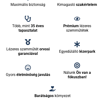
Maximális biztonság
Kimagasló
szakértelem
Több, mint
35 éves
Prémium
lézeres
tapasztalat
szemműtétek
Lézeres szemműtét
orvosi
Egyedülálló
lézerpark
garanciával
Nálunk
Ön van a
Gyors
életminőség javulás
fókuszban!
Barátságos
környezet