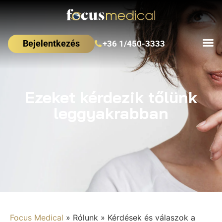
Bejelentkezés
+36 1/450-3333
Ezeket kérdezik tőlünk
leggyakrabban
Focus Medical
»
Rólunk
»
Kérdések és válaszok a