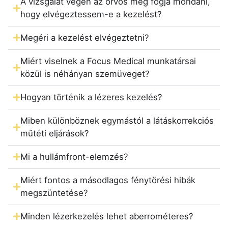
A vizsgálat végén az orvos meg fogja mondani,
hogy elvégeztessem-e a kezelést?
Megéri a kezelést elvégeztetni?
Miért viselnek a Focus Medical munkatársai
közül is néhányan szemüveget?
Hogyan történik a lézeres kezelés?
Miben különböznek egymástól a látáskorrekciós
műtéti eljárások?
Mi a hullámfront-elemzés?
Miért fontos a másodlagos fénytörési hibák
megszüntetése?
Minden lézerkezelés lehet aberrométeres?