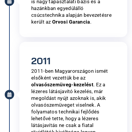
is nagy tapasztalati bázis és a
hazánkban egyedülálló
csúcstechnika alapján bevezetésre
került az
Orvosi Garancia
.​
2011
2011-ben Magyarországon ismét
elsőként vezettük be az
olvasószemüveg-kezelést
. Ez a
lézeres látásjavító kezelés, már
megoldást nyújt azoknak is, akik
olvasószemüveget viselnek. A
folyamatos technikai fejlődés
lehetővé tette, hogy a lézeres
látásjavítás ne csak a fiatal
rövidlátók kiváltsága legyen.​