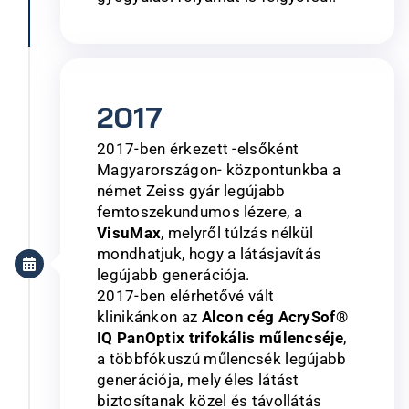
2017
2017-ben érkezett -elsőként
Magyarországon- központunkba a
német Zeiss gyár legújabb
femtoszekundumos lézere, a
VisuMax
, melyről túlzás nélkül
mondhatjuk, hogy a látásjavítás
legújabb generációja.
2017-ben elérhetővé vált
klinikánkon az
Alcon cég AcrySof®
IQ PanOptix trifokális műlencséje
,
a többfókuszú műlencsék legújabb
generációja, mely éles látást
biztosítanak közel és távollátás