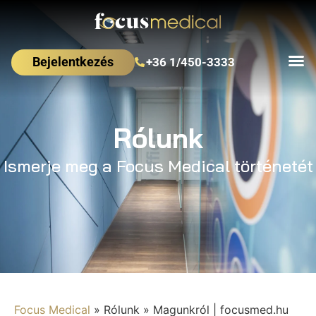
Bejelentkezés
+36 1/450-3333
Rólunk
Ismerje meg a Focus Medical történetét
Focus Medical
»
Rólunk
»
Magunkról | focusmed.hu