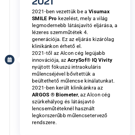
2021
2021-ben vezettük be a
Visumax
SMILE Pro
kezelést, mely a világ
legmodernebb látásjavító eljárása, a
lézeres szemműtétek 4.
generációja. Ez az eljárás kizárólag
klinikánkon érhető el.
2021-től az Alcon cég legújabb
innovációja, az
AcrySof® IQ Vivity
nyújtott fókuszú intraokuláris
műlencséjével bővítettük a
beültethető műlencse kínálatunkat.
2021-ben került klinikánkra az
ARGOS ® Biometer
, az Alcon cég
szürkehályog és látásjavtó
lencseműtéteknél használt
legkorszerűbb műlencsetervező
rendszere.