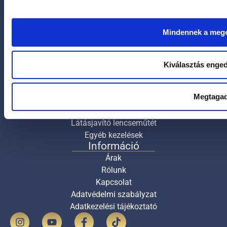
+36 30 450 3333
ugyfelszolgalat@focusmed.hu
Mindennek a meg
Nyitvatartási idő
Hétfőtől – péntekig: 8:00-16:30
Szombaton 8:00-16:00
Kiválasztás enge
Szolgáltatások
Lézeres szemműtét (18-40 év)
Megtaga
Lézeres szemműtét (40-65 év)
Szürkehályog
Látásjavító lencseműtét
Egyéb kezelések
Információ
Árak
Rólunk
Kapcsolat
Adatvédelmi szabályzat
Adatkezelési tájékoztató