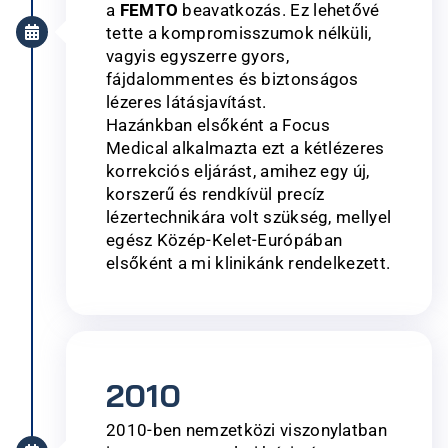
a
FEMTO
beavatkozás. Ez lehetővé
tette a kompromisszumok nélküli,
vagyis egyszerre gyors,
fájdalommentes és biztonságos
lézeres látásjavítást.
Hazánkban elsőként a Focus
Medical alkalmazta ezt a kétlézeres
korrekciós eljárást, amihez egy új,
korszerű és rendkívül precíz
lézertechnikára volt szükség, mellyel
egész Közép-Kelet-Európában
elsőként a mi klinikánk rendelkezett.​
2010
2010-ben nemzetközi viszonylatban