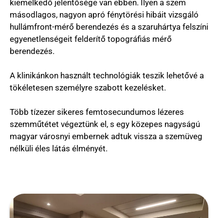
kiemelkedő jelentősége van ebben. Ilyen a szem
másodlagos, nagyon apró fénytörési hibáit vizsgáló
hullámfront-mérő berendezés és a szaruhártya felszíni
egyenetlenségeit felderítő topográfiás mérő
berendezés.
A klinikánkon használt technológiák teszik lehetővé a
tökéletesen személyre szabott kezelésket.
Több tízezer sikeres femtosecundumos lézeres
szemműtétet végeztünk el, s egy közepes nagyságú
magyar városnyi embernek adtuk vissza a szemüveg
nélküli éles látás élményét.