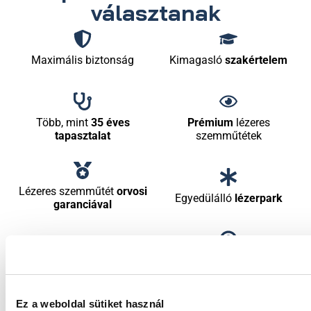
választanak
Maximális biztonság
Kimagasló
szakértelem
Több, mint
35 éves
Prémium
lézeres
tapasztalat
szemműtétek
Lézeres szemműtét
orvosi
Egyedülálló
lézerpark
garanciával
Nálunk
Ön van a
Gyors
életminőség javulás
fókuszban!
Ez a weboldal sütiket használ