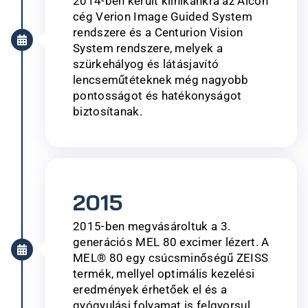
2014-ben került klinikánkra az Alcon
cég Verion Image Guided System
rendszere és a Centurion Vision
System rendszere, melyek a
szürkehályog és látásjavító
lencseműtéteknek még nagyobb
pontosságot és hatékonyságot
biztosítanak.
2015
2015-ben megvásároltuk a 3.
generációs MEL 80 excimer lézert. A
MEL® 80 egy csúcsminőségű ZEISS
termék, mellyel optimális kezelési
eredmények érhetőek el és a
gyógyulási folyamat is felgyorsul.