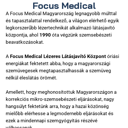
Focus Medical
A Focus Medical Magyarország legnagyobb múlttal
és tapasztalattal rendelkező, a világon elérhető egyik
legkorszerűbb lézertechnikát alkalmazó látásjavító
központja, ahol
1990
óta végzünk szemsebészeti
beavatkozásokat.
A
Focus Medical Lézeres Látásjavító Központ
óriási
energiákat fektetett abba, hogy a magyarországi
szemüvegesek megtapasztalhassák a szemüveg
nélkül éleslátás örömét.
Amellett, hogy meghonosítottuk Magyarországon a
korrekciós mikro-szemsebészeti eljárásokat, nagy
hangsúlyt fektetünk arra, hogy a hazai közönség
mielőbb elérhesse a legmodernebb eljárásokat és
ezek a mindennapi szemgyógyítás részévé
válhassanak.