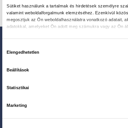
Sütiket használunk a tartalmak és hirdetések személyre sza
Barátságos
környezet
valamint weboldalforgalmunk elemzéséhez. Ezenkívül közöss
megosztjuk az Ön weboldalhasználatra vonatkozó adatait, a
adatokkal, amelyeket Ön adott meg számukra vagy az Ön álta
Hozzájárulás
Elengedhetetlen
kiválasztása
Beállítások
Focus Medical – Margitsziget
Ensana Thermal Hotel, Budapest, 1007 Margitsziget
Statisztikai
Térkép
Kapcsolat
+36 1 450 3333
Marketing
+36 20 450 3333