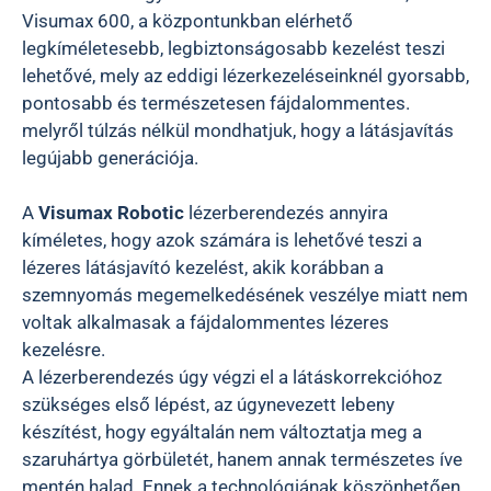
Visumax 600, a központunkban elérhető
legkíméletesebb, legbiztonságosabb kezelést teszi
lehetővé, mely az eddigi lézerkezeléseinknél gyorsabb,
pontosabb és természetesen fájdalommentes.
melyről túlzás nélkül mondhatjuk, hogy a látásjavítás
legújabb generációja.
A
Visumax Robotic
lézerberendezés annyira
kíméletes, hogy azok számára is lehetővé teszi a
lézeres látásjavító kezelést, akik korábban a
szemnyomás megemelkedésének veszélye miatt nem
voltak alkalmasak a fájdalommentes lézeres
kezelésre.
A lézerberendezés úgy végzi el a látáskorrekcióhoz
szükséges első lépést, az úgynevezett lebeny
készítést, hogy egyáltalán nem változtatja meg a
szaruhártya görbületét, hanem annak természetes íve
mentén halad. Ennek a technológiának köszönhetően