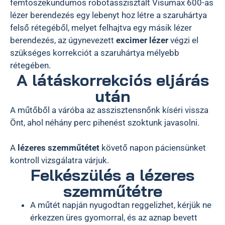
femtoszekundumos robotasszisztált Visumax 600-as
lézer berendezés egy lebenyt hoz létre a szaruhártya
felső rétegéből, melyet felhajtva egy másik lézer
berendezés, az úgynevezett
excimer lézer
végzi el
szükséges korrekciót a szaruhártya mélyebb
rétegében.
A látáskorrekciós eljárás
után
A műtőből a váróba az asszisztensnőnk kíséri vissza
Önt, ahol néhány perc pihenést szoktunk javasolni.
A
lézeres szemműtétet
követő napon páciensünket
kontroll vizsgálatra várjuk.
Felkészülés a lézeres
szemműtétre
A műtét napján nyugodtan reggelizhet, kérjük ne
érkezzen üres gyomorral, és az aznap bevett