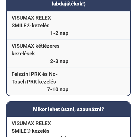
labdajátékok!)
VISUMAX RELEX
SMILE® kezelés
1-2 nap
VISUMAX kétlézeres
kezelések
2-3 nap
Felszíni PRK és No-
Touch PRK kezelés
7-10 nap
Mikor lehet úszni, szaunázni?
VISUMAX RELEX
SMILE® kezelés