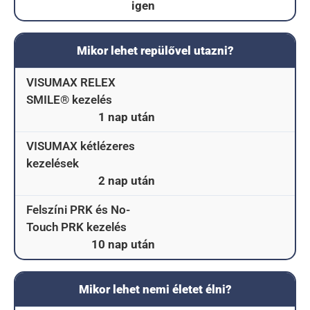
igen
Mikor lehet repülővel utazni?
VISUMAX RELEX
SMILE® kezelés
1 nap után
VISUMAX kétlézeres
kezelések
2 nap után
Felszíni PRK és No-
Touch PRK kezelés
10 nap után
Mikor lehet nemi életet élni?