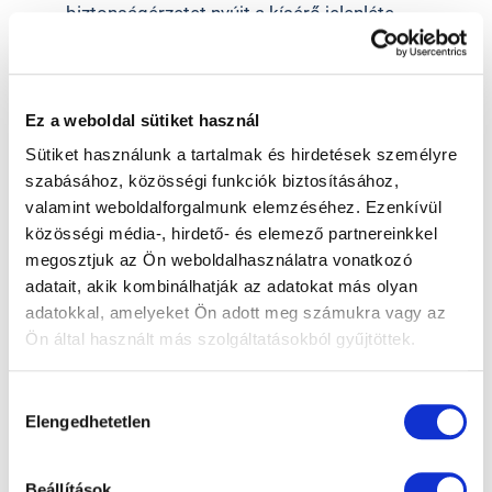
biztonságérzetet nyújt a kísérő jelenléte.
Kérjük hozzon magával egy 100%-os UV szűrös
napszemüveget.
Ez a weboldal sütiket használ
Sütiket használunk a tartalmak és hirdetések személyre
3. Teendők lézeres
szabásához, közösségi funkciók biztosításához,
valamint weboldalforgalmunk elemzéséhez. Ezenkívül
szemműtét után
közösségi média-, hirdető- és elemező partnereinkkel
A Visumax típusú kezelések után 1-2 nap, a PRK
megosztjuk az Ön weboldalhasználatra vonatkozó
és Notouch kezelés után 4-6 nap otthoni pihenés
adatait, akik kombinálhatják az adatokat más olyan
javasolt.
adatokkal, amelyeket Ön adott meg számukra vagy az
A szemet az UV sugárzástól védeni kell a
Ön által használt más szolgáltatásokból gyűjtöttek.
műtétet követően egy 100%-osan UV szűrős
napszemüveggel Visumax típusú kezelések után
Hozzájárulás
2 hónapig, PRK és Notouch kezelés után 6
Elengedhetetlen
kiválasztása
hónapig.
A műtétet követően néhány alkalommal még
Beállítások