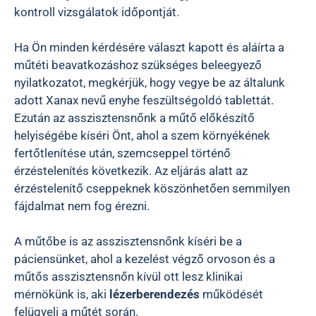
kontroll vizsgálatok időpontját.
Ha Ön minden kérdésére választ kapott és aláírta a
műtéti beavatkozáshoz szükséges beleegyező
nyilatkozatot, megkérjük, hogy vegye be az általunk
adott Xanax nevű enyhe feszültségoldó tablettát.
Ezután az asszisztensnőnk a műtő előkészítő
helyiségébe kíséri Önt, ahol a szem környékének
fertőtlenítése után, szemcseppel történő
érzéstelenítés következik. Az eljárás alatt az
érzéstelenítő cseppeknek köszönhetően semmilyen
fájdalmat nem fog érezni.
A műtőbe is az asszisztensnőnk kíséri be a
páciensünket, ahol a kezelést végző orvoson és a
műtős asszisztensnőn kívül ott lesz klinikai
mérnökünk is, aki
lézerberendezés
működését
felügyeli a műtét során.