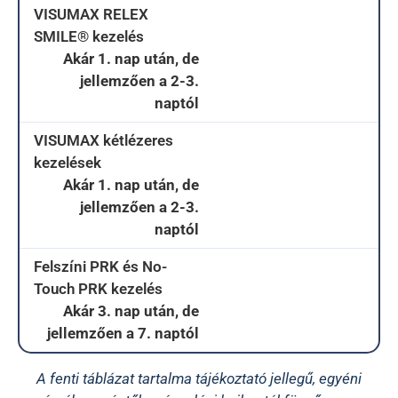
VISUMAX RELEX
SMILE® kezelés
Akár 1. nap után, de
jellemzően a 2-3.
naptól
VISUMAX kétlézeres
kezelések
Akár 1. nap után, de
jellemzően a 2-3.
naptól
Felszíni PRK és No-
Touch PRK kezelés
Akár 3. nap után, de
jellemzően a 7. naptól
A fenti táblázat tartalma tájékoztató jellegű, egyéni