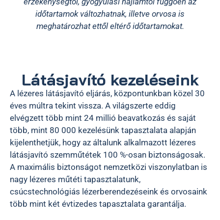
érzékenységtől, gyógyulási hajlamtól függően az
időtartamok változhatnak, illetve orvosa is
meghatározhat ettől eltérő időtartamokat.
Látásjavító kezeléseink
A lézeres látásjavító eljárás, központunkban közel 30
éves múltra tekint vissza. A világszerte eddig
elvégzett több mint 24 millió beavatkozás és saját
több, mint 80 000 kezelésünk tapasztalata alapján
kijelenthetjük, hogy az általunk alkalmazott lézeres
látásjavító szemműtétek 100 %-osan biztonságosak.
A maximális biztonságot nemzetközi viszonylatban is
nagy lézeres műtéti tapasztalatunk,
csúcstechnológiás lézerberendezéseink és orvosaink
több mint két évtizedes tapasztalata garantálja.