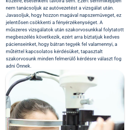
közelre, esetenként távolra sem. Ezért semmiképpen
nem tanácsoljuk az autóvezetést a vizsgálat után.
Javasoljuk, hogy hozzon magával napszemüveget, ez
jelentősen csökkenti a fényérzékenységet. A
műszeres vizsgálatok után szakorvosunkkal folytatott
megbeszélés következik, ezért arra bíztatjuk kedves
pácienseinket, hogy bátran tegyék fel valamennyi, a
műtéttel kapcsolatos kérdésüket, tapasztalt
szakorvosunk minden felmerülő kérdésre választ fog
adni Önnek.