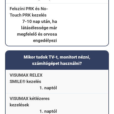
Felszíni PRK és No-
Touch PRK kezelés
7-10 nap után, ha
látásélessége már
megfelelő és orvosa
engedélyezi
Mikor tudok TV-t, monitort nézni,
számítógépet használni?
VISUMAX RELEX
SMILE® kezelés
1. naptól
VISUMAX kétlézeres
kezelések
1. naptól