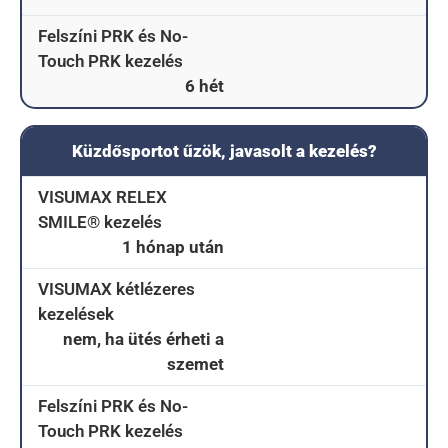
Felszíni PRK és No-
Touch PRK kezelés
6 hét
Küzdősportot űzök, javasolt a kezelés?
VISUMAX RELEX
SMILE® kezelés
1 hónap után
VISUMAX kétlézeres
kezelések
nem, ha ütés érheti a
szemet
Felszíni PRK és No-
Touch PRK kezelés