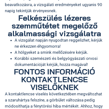
beavatkozásra, a vizsgálati eredményeket ugyanis 90
napig tekintjük érvényesnek.
Felkészülés lézeres
szemműtétet megelőző
alkalmassági vizsgálatra
A vizsgálat napján nyugodtan reggelizhet, kérjük
ne érkezzen éhgyomorra!
A hölgyeket a smink mellőzésére kérjük.
Korábbi szemészeti és belgyógyászati orvosi
dokumentációját kérjük, hozza magával!
FONTOS INFORMÁCIÓ
KONTAKTLENCSE
VISELŐKNEK
A kontaktlencse viselés következtében megváltozhat
a szaruhártya felszíne, a görbület változása pedig
módosíthatja a fénytörési hiba mértékét. Ahhoz, hogy