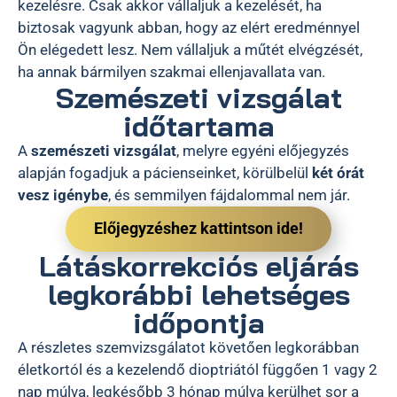
kezelésre. Csak akkor vállaljuk a kezelését, ha
biztosak vagyunk abban, hogy az elért eredménnyel
Ön elégedett lesz. Nem vállaljuk a műtét elvégzését,
ha annak bármilyen szakmai ellenjavallata van.
Szemészeti vizsgálat
időtartama
A
szemészeti vizsgálat
, melyre egyéni előjegyzés
alapján fogadjuk a pácienseinket, körülbelül
két órát
vesz igénybe
, és semmilyen fájdalommal nem jár.
Előjegyzéshez kattintson ide!
Látáskorrekciós eljárás
legkorábbi lehetséges
időpontja
A részletes szemvizsgálatot követően legkorábban
életkortól és a kezelendő dioptriától függően 1 vagy 2
nap múlva, legkésőbb 3 hónap múlva kerülhet sor a