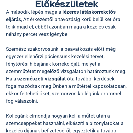
Előkészületek
A második lépés maga a
lézeres látáskorrekciós
eljárás
, Az érkezéstől a távozásig körülbelül két óra
telik majd el, ebből azonban maga a kezelés csak
néhány percet vesz igénybe.
Szemész szakorvosunk, a beavatkozás előtt még
egyszer ellenőrzi páciensünk kezelési tervét,
fénytörési hibájának korrekcióját, melyet a
szemműtétet megelőző vizsgálaton határoztunk meg.
Ha a
szemészeti vizsgálat
óta további kérdések
fogalmazódtak meg Önben a műtéttel kapcsolatosan,
ekkor felteheti őket, szemorvos kollégánk örömmel
fog válaszolni.
Kollégánk elmondja hogyan kell a műtét után a
szemcseppeket használni, elkészíti a bizonylatokat a
kezelés díjának befizetéséről, egyeztetik a további