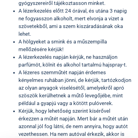
gyógyszereiről tájékoztasson minket.
A lézerkezelés előtt 24 órával, és utána 3 napig
ne fogyasszon alkoholt, mert elvonja a vizet a
szövetekből, ami a szem kiszáradásának oka
lehet.
A hölgyeket a smink és a műszempilla
mellőzésére kérjük!
A lézerkezelés napján kérjük, ne használjon
parfümöt, kölnit és alkohol tartalmú hajspray-t.
A lézeres szemműtét napján érdemes
kényelmes ruhában jönni, de kérjük, tartózkodjon
az olyan anyagok viselésétől, amelyekről apró
szöszök kerülhetnek a műtő levegőjébe, mint
például a gyapjú vagy a kötött pulóverek.
Kérjük, hogy lehetőség szerint kísérővel
érkezzen a műtét napján. Mert bár a műtét után
azonnal jól fog látni, de nem annyira, hogy autót
vezethessen. Ha nem autóval érkezik, akkor is