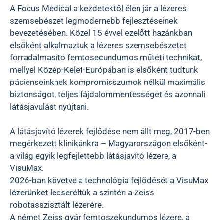
A Focus Medical a kezdetektől élen jár a lézeres
szemsebészet legmodernebb fejlesztéseinek
bevezetésében. Közel 15 évvel ezelőtt hazánkban
elsőként alkalmaztuk a lézeres szemsebészetet
forradalmasító femtosecundumos műtéti technikát,
mellyel Közép-Kelet-Európában is elsőként tudtunk
pácienseinknek kompromisszumok nélkül maximális
biztonságot, teljes fájdalommentességet és azonnali
látásjavulást nyújtani.
A látásjavító lézerek fejlődése nem állt meg, 2017-ben
megérkezett klinikánkra – Magyarországon elsőként-
a világ egyik legfejlettebb látásjavító lézere, a
VisuMax.
2026-ban követve a technológia fejlődését a VisuMax
lézerünket lecseréltük a szintén a Zeiss
robotasszisztált lézerére.
A német Zeiss gyár femtoszekundumos lézere, a