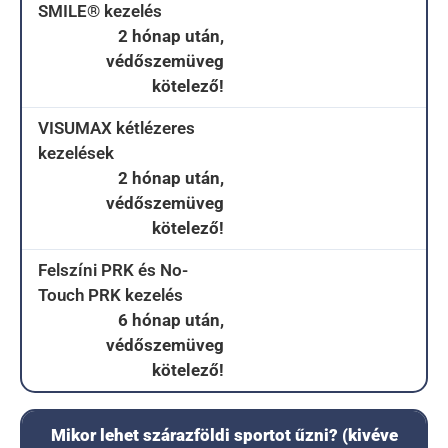
SMILE® kezelés
2 hónap után,
védőszemüveg
kötelező!
VISUMAX kétlézeres
kezelések
2 hónap után,
védőszemüveg
kötelező!
Felszíni PRK és No-
Touch PRK kezelés
6 hónap után,
védőszemüveg
kötelező!
Mikor lehet szárazföldi sportot űzni? (kivéve