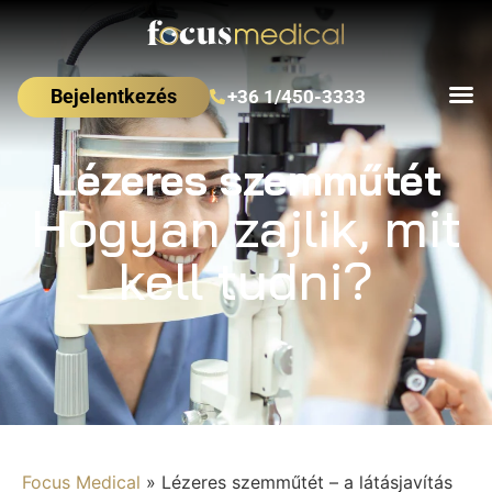
Bejelentkezés
+36 1/450-3333
Lézeres szemműtét
Hogyan zajlik, mit
kell tudni?
Focus Medical
»
Lézeres szemműtét – a látásjavítás