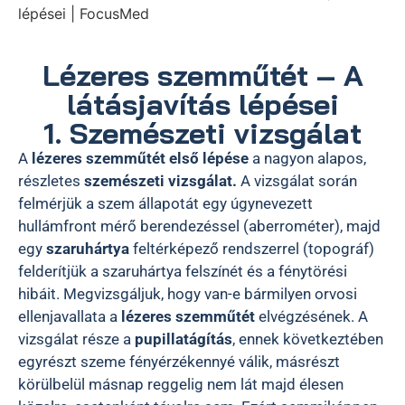
lépései | FocusMed
Lézeres szemműtét – A
látásjavítás lépései
1. Szemészeti vizsgálat
A
lézeres szemműtét első lépése
a nagyon alapos,
részletes
szemészeti vizsgálat.
A vizsgálat során
felmérjük a szem állapotát egy úgynevezett
hullámfront mérő berendezéssel (aberrométer), majd
egy
szaruhártya
feltérképező rendszerrel (topográf)
felderítjük a szaruhártya felszínét és a fénytörési
hibáit. Megvizsgáljuk, hogy van-e bármilyen orvosi
ellenjavallata a
lézeres szemműtét
elvégzésének. A
vizsgálat része a
pupillatágítás
, ennek következtében
egyrészt szeme fényérzékennyé válik, másrészt
körülbelül másnap reggelig nem lát majd élesen