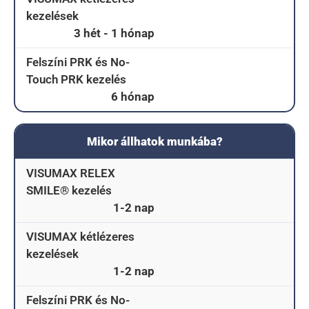
kezelések
3 hét - 1 hónap
Felszíni PRK és No-
Touch PRK kezelés
6 hónap
Mikor állhatok munkába?
VISUMAX RELEX
SMILE® kezelés
1-2 nap
VISUMAX kétlézeres
kezelések
1-2 nap
Felszíni PRK és No-