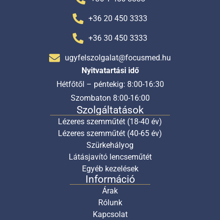
+36 20 450 3333
+36 30 450 3333
ugyfelszolgalat@focusmed.hu
Nyitvatartási idő
Hétfőtől – péntekig: 8:00-16:30
Szombaton 8:00-16:00
Szolgáltatások
Lézeres szemműtét (18-40 év)
Lézeres szemműtét (40-65 év)
Szürkehályog
Látásjavító lencseműtét
Egyéb kezelések
Információ
Árak
Rólunk
Kapcsolat