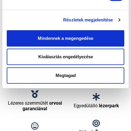
9 dolog, amiért a
páciensek minket
Részletek megjelenítése
választanak
Mindennek a megengedése
Maximális biztonság
Kimagasló
szakértelem
Kiválasztás engedélyezése
Több, mint
35 éves
Prémium
lézeres
Megtagad
tapasztalat
szemműtétek
Lézeres szemműtét
orvosi
Egyedülálló
lézerpark
garanciával