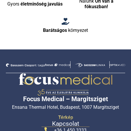
Nálunk
Ön van a
Gyors
életminőség javulás
fókuszban!
Barátságos
környezet
Focus Medical – Margitsziget
Ensana Thermal Hotel, Budapest, 1007 Margitsziget
Térkép
Kapcsolat
+36 1 450 3333