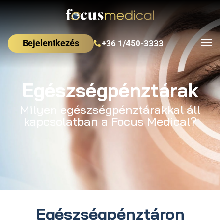
Bejelentkezés
+36 1/450-3333
Egészségpénztárak
Milyen egészségpénztárakkal áll
kapcsolatban a Focus Medical?
Egészségpénztáron