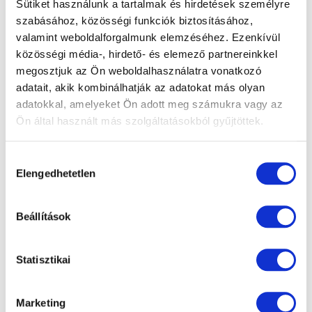
Sütiket használunk a tartalmak és hirdetések személyre
Önsegélyező pénztár
szabásához, közösségi funkciók biztosításához,
Generali Egészség- és
valamint weboldalforgalmunk elemzéséhez. Ezenkívül
Önsegélyező pénztár
közösségi média-, hirdető- és elemező partnereinkkel
Izys Önkéntes Kölcsönös
megosztjuk az Ön weboldalhasználatra vonatkozó
Önsegélyező Pénztár
adatait, akik kombinálhatják az adatokat más olyan
Gondoskodás
adatokkal, amelyeket Ön adott meg számukra vagy az
Egészségpénztár
Ön által használt más szolgáltatásokból gyűjtöttek.
OTP Egészségpénztár
Patika Egészségpénztár
Hozzájárulás
Prémium Egészségpénztár
Elengedhetetlen
kiválasztása
Új Pillér Egészségpénztár
Vasutas Egészség- és
Beállítások
Önsegélyező pénztár
Vitamin Egészségpénztár
Statisztikai
Marketing