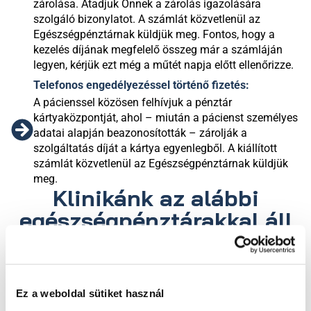
zárolása. Átadjuk Önnek a zárolás igazolására
szolgáló bizonylatot. A számlát közvetlenül az
Egészségpénztárnak küldjük meg. Fontos, hogy a
kezelés díjának megfelelő összeg már a számláján
legyen, kérjük ezt még a műtét napja előtt ellenőrizze.
Telefonos engedélyezéssel történő fizetés:
A pácienssel közösen felhívjuk a pénztár
kártyaközpontját, ahol – miután a pácienst személyes
adatai alapján beazonosították – zárolják a
szolgáltatás díját a kártya egyenlegből. A kiállított
számlát közvetlenül az Egészségpénztárnak küldjük
meg.
Klinikánk az alábbi
egészségpénztárakkal áll
szerződésben:
Allianz Hungária
Egészségpénztár
Ez a weboldal sütiket használ
Életút Egészség- és