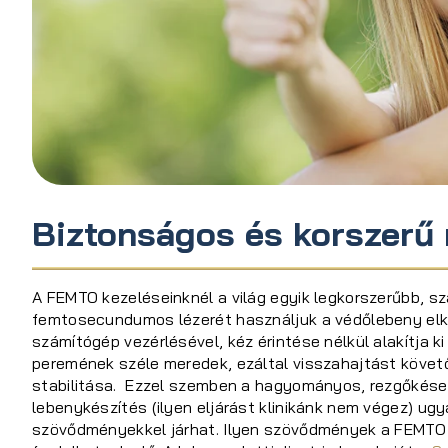
Biztonságos és korszerű
A FEMTO kezeléseinknél a világ egyik legkorszerűbb, sz
femtosecundumos lézerét használjuk a védőlebeny elké
számítógép vezérlésével, kéz érintése nélkül alakítja k
peremének széle meredek, ezáltal visszahajtást követ
stabilitása. Ezzel szemben a hagyományos, rezgőkése
lebenykészítés (ilyen eljárást klinikánk nem végez) ug
szövődményekkel járhat. Ilyen szövődmények a FEMTO