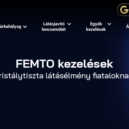
Látásjavító
Egyéb
ürkehályog
Á
lencseműtét
kezelések
FEMTO kezelések
ristálytiszta látásélmény fiatalokna