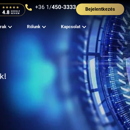
+36 1/
450-3333
Bejelentkezés
rak
Rólunk
Kapcsolat
k!