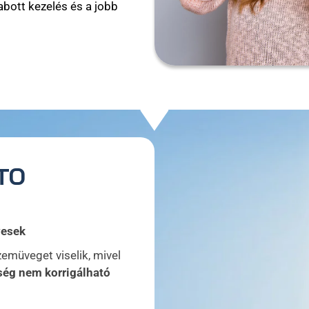
abott kezelés és a jobb
TO
vesek
zemüveget viselik, mivel
ég nem korrigálható