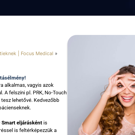
ieknek | Focus Medical
»
átásélmény!
ra alkalmas, vagyis azok
. A felszíni pl. PRK, No-Touch
t tesz lehetővé. Kedvezőbb
 pácienseknek.
Smart eljárásként
is
éssel is feltérképezzük a