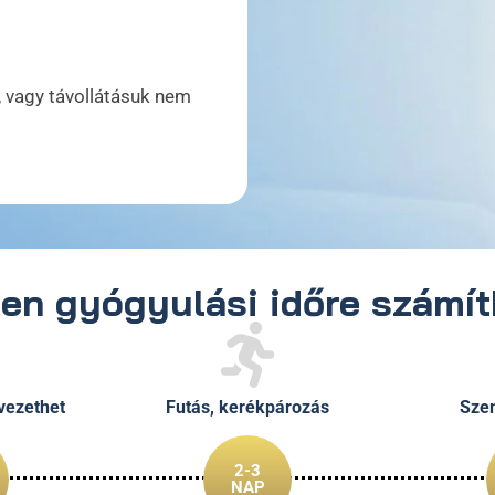
, vagy távollátásuk nem
en gyógyulási időre számí
vezethet
Futás, kerékpározás
Sze
2-3
NAP