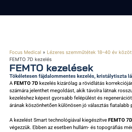
Focus Medical
»
Lézeres szemműtétek 18–40 év között
FEMTO 7D kezelés
FEMTO kezelések
Tökéletesen fájdalommentes kezelés, kristálytiszta l
A
FEMTO 7D
kezelés kizárólag a rövidlátás korrekciójá
számára jelenthet megoldást, akik távolra látnak rosszul
kezeléshez képest gyorsabb felépülést és regeneráció
árának köszönhetően különösen jó választás fiatalabb
A kezelést Smart technológiával kiegészítve
FEMTO 7D 
végezzük. Ebben az esetben hullám- és topográfiás mér