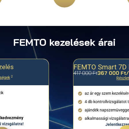
FEMTO kezelések árai
zelés
FEMTO Smart 7D 
417 000 Ft
367 000 Ft
2
őségek
Részlet
k​
az ár egy szem kezelésér
4 db kontrollvizsgálatot 
ajándék napszemüvegge
t kedvezmény
alkalmassági vizsgálatr
 vizsgálatra!
Jelentkezzen