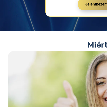
Jelentkeze
Miér