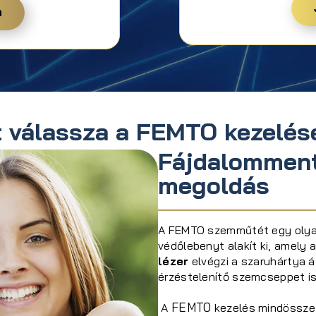
m
t válassza a FEMTO kezelés
Fájdalomment
megoldás
A FEMTO szemműtét egy olya
védőlebenyt alakít ki, amely 
lézer
elvégzi a szaruhártya á
érzéstelenítő szemcseppet is
FEMTO
A
kezelés mindössze 