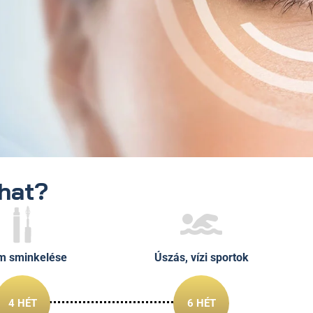
that?
m sminkelése
Úszás, vízi sportok
4 HÉT
6 HÉT