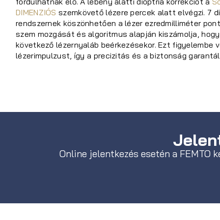
fordulhatnak elő. A lebeny alatti dioptria korrekciót a
S
DIMENZIÓS
szemkövető lézere percek alatt elvégzi. 7 
rendszernek köszönhetően a lézer ezredmilliméter pon
szem mozgását és algoritmus alapján kiszámolja, hogy 
következő lézernyaláb beérkezésekor. Ezt figyelembe v
lézerimpulzust, így a precizitás és a biztonság garantál
Jelent
Online jelentkezés esetén a FEMTO k