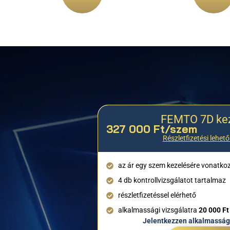
FEMTO 7D ke
327 000 Ft/szem
Részletfizetési lehet
az ár egy szem kezelésére vonatkozi
4 db kontrollvizsgálatot tartalmaz
részletfizetéssel elérhető
alkalmassági vizsgálatra
20 000 F
Jelentkezzen alkalmassági