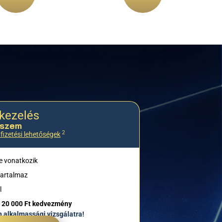
kezelés
/szem
2
fizetési lehetőségek
e vonatkozik
tartalmaz
l
a
20 000 Ft kedvezmény
 alkalmassági vizsgálatra!