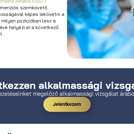
chwind Amaris 1050 7
dimenziós szemkövető
tosságával képes lekövetni a
milyen pozícióban lesz a
éve helyezi el a következő
t.
kezzen alkalmassági vizsgá
ezeléseinket megelőző alkalmassági vizsgálat árábó
Jelentkezem