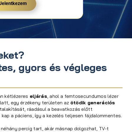
Jelentkezem
eket?
es, gyors és végleges
n kétlézeres
eljárás
, ahol a femtosecundumos lézer
alatt, egy érzékeny területen az
ötödik generációs
talakítását, ráadásul a beavatkozás előtt
 kap a páciens, így a kezelés teljesen fájdalommentes.
néhány percig tart, akár másnap dolgozhat, TV-t