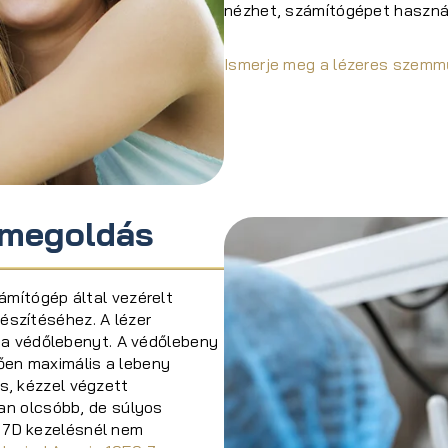
nézhet, számítógépet használ
Ismerje meg a lézeres szemm
 megoldás
ámítógép által vezérelt
szítéséhez. A lézer
i a védőlebenyt. A védőlebeny
ően maximális a lebeny
s, kézzel végzett
yan olcsóbb, de súlyos
 7D kezelésnél nem