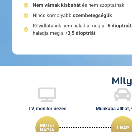
Nem várnak kisbabát
és nem szoptatnak
Nincs komolyabb
szembetegségük
Rövidlátásuk nem haladja meg a
-6 dioptriát
haladja meg a
+3,5 dioptriát
Mily
TV, monitor nézés
Munkába állhat, 
MŰTÉT
1 NAP
NAPJA