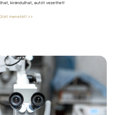
hat, kirándulhat, autót vezethet!
űtét menetét! >>