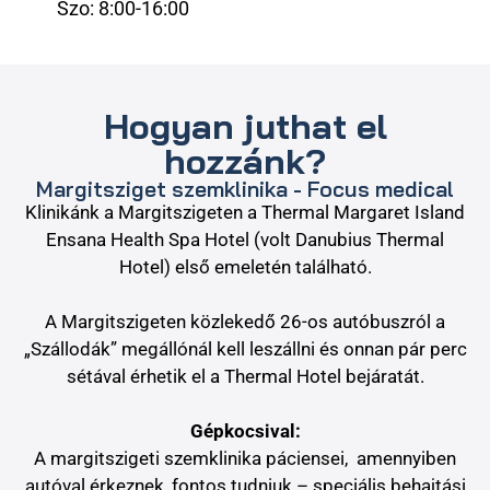
Szo: 8:00-16:00
Hogyan juthat el
hozzánk?
Margitsziget szemklinika - Focus medical
Klinikánk a Margitszigeten a Thermal Margaret Island
Ensana Health Spa Hotel (volt Danubius Thermal
Hotel) első emeletén található.
A Margitszigeten közlekedő 26-os autóbuszról a
„Szállodák” megállónál kell leszállni és onnan pár perc
sétával érhetik el a Thermal Hotel bejáratát.
Gépkocsival:
A margitszigeti szemklinika páciensei, amennyiben
autóval érkeznek, fontos tudniuk –
speciális behajtási