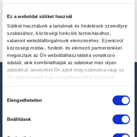
Ez a weboldal sütiket használ
Sütiket használunk a tartalmak és hirdetések személyre
szabásához, közösségi funkciók biztosításához,
valamint weboldalforgalmunk elemzéséhez. Ezenkívül
közösségi média-, hirdető- és elemező partnereinkkel
megosztjuk az Ön weboldalhasználatra vonatkozó
adatait, akik kombinálhatják az adatokat más olyan
adatokkal, amelyeket Ön adott meg számukra vagy az
Íratkozzon fel
Ön által használt más szolgáltatásokból gyűjtöttek.
hírlevelünkre!
Hozzájárulás
Hírek, érdekességek a szemészet világából.
Elengedhetetlen
kiválasztása
*
"
" a kötelező mezőket jelöli
Név
*
Beállítások