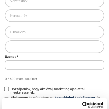
Üzenet
*
0 / 600 max. karakter
Hozzájárulok, hogy akcióval, marketing ajánlattal
Marketing
megkeressenek.
hozzájárulás
Elolvastam és elfogadom az
Adatvédelmi Szabályzatot
, és
Hozzjárulás
az
Adatkezelési Tájékoztatót
.
*
*
CAPTCHA