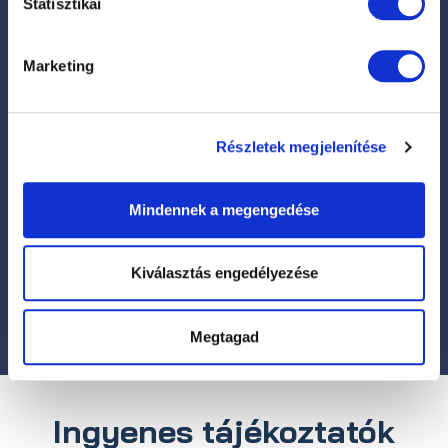
Statisztikai
Marketing
Elolvastam és elfogadom az
Adatvédelmi Szabályzatot
, és
Hozzjárulás
az
Adatkezelési Tájékoztatót
.
*
Részletek megjelenítése
*
CAPTCHA
Mindennek a megengedése
Kiválasztás engedélyezése
Megtagad
Ingyenes tájékoztatók