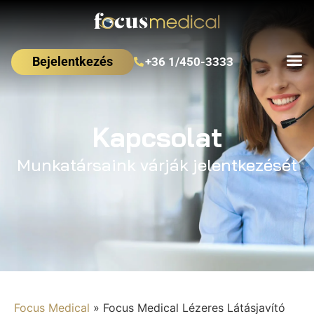
Bejelentkezés
+36 1/450-3333
Kapcsolat
Munkatársaink várják jelentkezését
Focus Medical
»
Focus Medical Lézeres Látásjavító