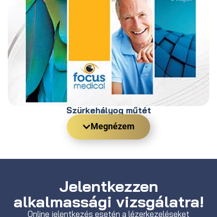
Szürkehályog műtét
Megnézem
Jelentkezzen
alkalmassági vizsgálatra!
Online jelentkezés esetén a lézerkezeléseket