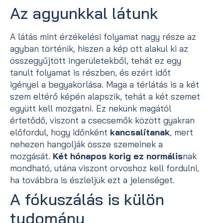
Az agyunkkal látunk
A látás mint érzékelési folyamat nagy része az
agyban történik, hiszen a kép ott alakul ki az
összegyűjtött ingerületekből, tehát ez egy
tanult folyamat is részben, és ezért időt
igényel a begyakorlása. Maga a térlátás is a két
szem eltérő képén alapszik, tehát a két szemet
együtt kell mozgatni. Ez nekünk magától
értetődő, viszont a csecsemők között gyakran
előfordul, hogy időnként
kancsalítanak
, mert
nehezen hangolják össze szemeinek a
mozgását.
Két hónapos korig ez normális
nak
mondható, utána viszont orvoshoz kell fordulni,
ha továbbra is észleljük ezt a jelenséget.
A fókuszálás is külön
tudomány