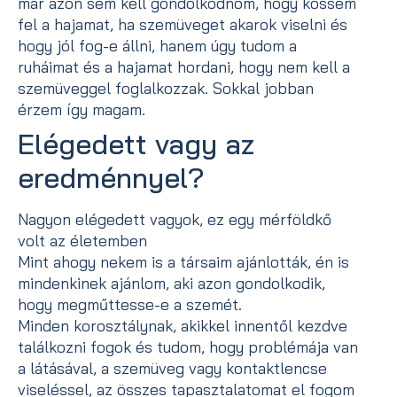
már azon sem kell gondolkodnom, hogy kössem
fel a hajamat, ha szemüveget akarok viselni és
hogy jól fog-e állni, hanem úgy tudom a
ruháimat és a hajamat hordani, hogy nem kell a
szemüveggel foglalkozzak. Sokkal jobban
érzem így magam.
Elégedett vagy az
eredménnyel?
Nagyon elégedett vagyok, ez egy mérföldkő
volt az életemben
Mint ahogy nekem is a társaim ajánlották, én is
mindenkinek ajánlom, aki azon gondolkodik,
hogy megműttesse-e a szemét.
Minden korosztálynak, akikkel innentől kezdve
találkozni fogok és tudom, hogy problémája van
a látásával, a szemüveg vagy kontaktlencse
viseléssel, az összes tapasztalatomat el fogom