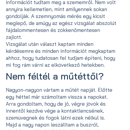
információt tudtam meg a szememről. Nem volt
annyira kellemetlen, mint amilyennek sokan
gondolják. A szemnyomás mérés egy kicsit
meglepő, de amúgy az egész vizsgálat abszolút
fájdalommentesen és zökkenőmentesen
zajlott.
Vizsgálat után választ kaptam minden
kérdésemre és minden információt megkaptam
ahhoz, hogy tudatosan fel tudjam építeni, hogy
mi fog rám várni az elkövetkező hetekben.
Nem féltél a műtéttől?
Nagyon-nagyon vártam a műtét napját. Előtte
egy héttel már számoltam vissza a napokat.
Arra gondoltam, hogy de jó, végre jövök és
innentől kezdve vége a kontaktlencsének,
szemüvegnek és fogok látni ezek nélkül is.
Majd a nagy napon leszálltam a buszról,