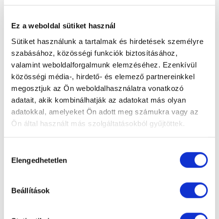
műkönnyre volt szükségem, akkor egyből a
kezembe adta, odafigyelt rám, figyelmeztetett,
hogy csepegtessek óránként. Aznap egy picit
Ez a weboldal sütiket használ
érzékenyebb volt a szemem, le kellett
Sütiket használunk a tartalmak és hirdetések személyre
pihennem, de mivel délután volt a műtét hamar
szabásához, közösségi funkciók biztosításához,
el is tudtam aludni. Onnantól kezdve napról
valamint weboldalforgalmunk elemzéséhez. Ezenkívül
napra egyre jobb volt a látásom. Nekem ugye
közösségi média-, hirdető- és elemező partnereinkkel
olyan műtétem volt, No-Touch PRK, ami után
megosztjuk az Ön weboldalhasználatra vonatkozó
hosszabb a regenerálódási időszak és többet
adatait, akik kombinálhatják az adatokat más olyan
kell csepegtetni, de ezt nagyon jól tudtam,
adatokkal, amelyeket Ön adott meg számukra vagy az
türelmes voltam, hisz én választottam. De a
Ön által használt más szolgáltatásokból gyűjtöttek.
végeredmény még annál is sokkal jobb lett,
mint amit gondoltam.
Hozzájárulás
Milyen volt a gyógyulási
Elengedhetetlen
kiválasztása
folyamat?
Beállítások
A műtét után 1 hétig azt éreztem, hogy dolgozik
a szervezetem, folyamatosan élesedett a