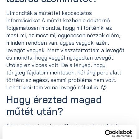
Elmondták a műtéttel kapcsolatos
információkat A műtét közben a doktornő
folyamatosan mondta, hogy mi történik: ez
most mi, az most mi, egyenesen nézzek előre,
minden rendben van, ügyes vagyok, azért
levegőt vegyek. Mert visszatartottam a levegőt
és mondta, hogy vegyél nyugodtan levegőt.
Utólag ez vicces volt. De a lényeg, hogy
tényleg fájdalom mentesen, néhány perc alatt
történt az egész, semmi probléma nem volt.
Lehet kibírtam volna levegő nélkül is. 🙂
Hogy érezted magad
műtét után?
A beavatkozás után a vőlegényem hazavitt, ő
segített nekem mindenben, ha például