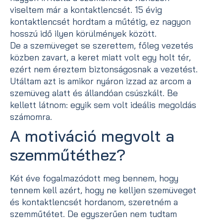
viseltem már a kontaktlencsét. 15 évig
kontaktlencsét hordtam a műtétig, ez nagyon
hosszú idő ilyen körülmények között.
De a szemüveget se szerettem, főleg vezetés
közben zavart, a keret miatt volt egy holt tér,
ezért nem éreztem biztonságosnak a vezetést.
Utáltam azt is amikor nyáron izzad az arcom a
szemüveg alatt és állandóan csúszkált. Be
kellett látnom: egyik sem volt ideális megoldás
számomra.
A motiváció megvolt a
szemműtéthez?
Két éve fogalmazódott meg bennem, hogy
tennem kell azért, hogy ne kelljen szemüveget
és kontaktlencsét hordanom, szeretném a
szemműtétet. De egyszerűen nem tudtam