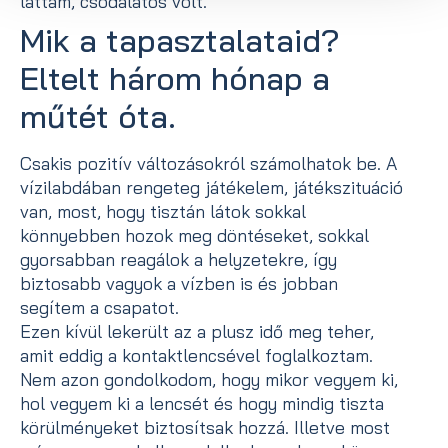
láttam, csodálatos volt.
Mik a tapasztalataid?
Eltelt három hónap a
műtét óta.
Csakis pozitív változásokról számolhatok be. A
vízilabdában rengeteg játékelem, játékszituáció
van, most, hogy tisztán látok sokkal
könnyebben hozok meg döntéseket, sokkal
gyorsabban reagálok a helyzetekre, így
biztosabb vagyok a vízben is és jobban
segítem a csapatot.
Ezen kívül lekerült az a plusz idő meg teher,
amit eddig a kontaktlencsével foglalkoztam.
Nem azon gondolkodom, hogy mikor vegyem ki,
hol vegyem ki a lencsét és hogy mindig tiszta
körülményeket biztosítsak hozzá. Illetve most