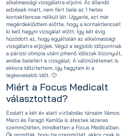
alkalmassági vizsgálatra eljutni. Az állandó
edzések miatt, nem fért bele az 1 hetes
kontaktlencse nélküli lét. Ugyanis, azt már
megérdeklődtem előtte, hogy a kontaktlencsét
ki kell hagyni vizsgálat előtt. Így két évig
húzódott az, hogy egyáltalán az alkalmassági
vizsgálatra eljöjjek. Végül a legjobb időpontnak
a párizsi olimpia utáni pihenő időszak bizonyult,
amibe belefért a vizsgálat. A vállműtétemet is
ekkora időzítettem, így hagytam ki a
legkevesebb időt. 🙂
Miért a Focus Medicalt
választottad?
Ezalatt a két év alatt vízilabdás társaim Vámos
Marci és Faragó Kamilla is átestek lézeres
szemműtéten, mindketten a Focus Medicalban.
Ők mondták, hogy ha szemműtét, akkor csak is