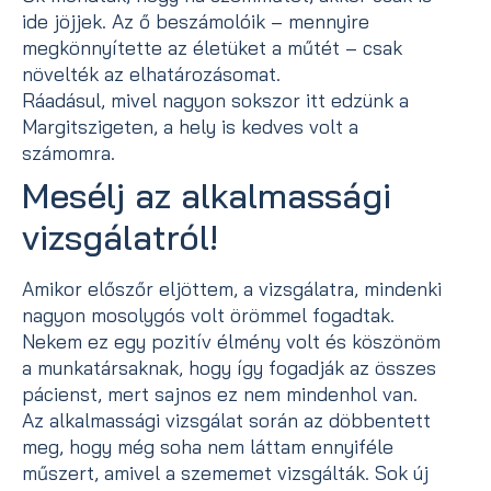
ide jöjjek. Az ő beszámolóik – mennyire
megkönnyítette az életüket a műtét – csak
növelték az elhatározásomat.
Ráadásul, mivel nagyon sokszor itt edzünk a
Margitszigeten, a hely is kedves volt a
számomra.
Mesélj az alkalmassági
vizsgálatról!
Amikor előszőr eljöttem, a vizsgálatra, mindenki
nagyon mosolygós volt örömmel fogadtak.
Nekem ez egy pozitív élmény volt és köszönöm
a munkatársaknak, hogy így fogadják az összes
pácienst, mert sajnos ez nem mindenhol van.
Az alkalmassági vizsgálat során az döbbentett
meg, hogy még soha nem láttam ennyiféle
műszert, amivel a szememet vizsgálták. Sok új