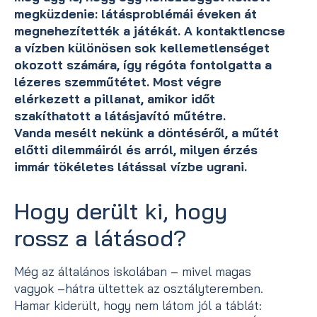
megküzdenie: látásproblémái éveken át
megnehezítették a játékát. A kontaktlencse
a vízben különösen sok kellemetlenséget
okozott számára, így régóta fontolgatta a
lézeres szemműtétet. Most végre
elérkezett a pillanat, amikor időt
szakíthatott a látásjavító műtétre.
Vanda mesélt nekünk a döntéséről, a műtét
előtti dilemmáiról és arról, milyen érzés
immár tökéletes látással vízbe ugrani.
Hogy derült ki, hogy
rossz a látásod?
Még az általános iskolában – mivel magas
vagyok –hátra ültettek az osztályteremben.
Hamar kiderült, hogy nem látom jól a táblát: