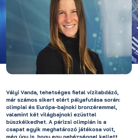
Vályi Vanda, tehetséges fiatal vízilabdázó,
már számos sikert elért pályafutása során:
olimpiai és Európa-bajnoki bronzéremmel,
valamint két világbajnoki ezüsttel
büszkélkedhet. A párizsi olimpián is a
csapat egyik meghatározó játékosa volt,
még úgy is, hogy egy nehézséggel kellett