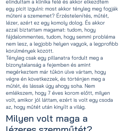
elindultam a klinika felé és akkor elkezdtem
egy picit izgulni: most akkor tényleg meg fogják
műteni a szememet? Érzéstelenítés, műtét,
lézer, azért ez egy komoly dolog. És akkor
azzal biztattam magamat: tudom, hogy
fájdalommentes, tudom, hogy semmi probléma
nem lesz, a legjobb helyen vagyok, a legprofibb
körülmények között.
Tényleg csak egy pillanatra fordult meg a
bizonytalanság a fejemben és amint
megérkeztem már tűkön ülve vártam, hogy
végre én következzek, és történjen meg a
műtét, és lássak úgy ahogy soha. Nem
emlékszem, hogy 7 éves korom előtt, milyen
volt, amikor jól láttam, ezért is volt egy csoda
az, hogy műtét után kinyílt a világ.
Milyen volt maga a
lézeres szemműtét?