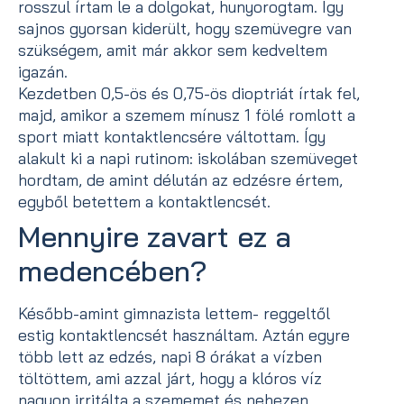
rosszul írtam le a dolgokat, hunyorogtam. Így
sajnos gyorsan kiderült, hogy szemüvegre van
szükségem, amit már akkor sem kedveltem
igazán.
Kezdetben 0,5-ös és 0,75-ös dioptriát írtak fel,
majd, amikor a szemem mínusz 1 fölé romlott a
sport miatt kontaktlencsére váltottam. Így
alakult ki a napi rutinom: iskolában szemüveget
hordtam, de amint délután az edzésre értem,
egyből betettem a kontaktlencsét.
Mennyire zavart ez a
medencében?
Később-amint gimnazista lettem- reggeltől
estig kontaktlencsét használtam. Aztán egyre
több lett az edzés, napi 8 órákat a vízben
töltöttem, ami azzal járt, hogy a klóros víz
nagyon irritálta a szememet és nehezen