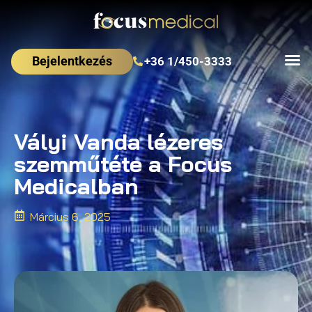
Bejelentkezés
+36 1/450-3333
Vályi Vanda lézeres
szemműtéte a Focus
Medicalban
Március 6, 2025