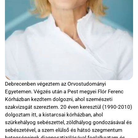
Debrecenben végeztem az Orvostudományi
Egyetemen. Végzés után a Pest megyei Flór Ferenc
Kórházban kezdtem dolgozni, ahol szemészeti
szakvizsgát szereztem. 20 éven keresztül (1990-2010)
dolgoztam itt, a kistarcsai kórházban, ahol
szürkehályog sebészettel, zöldhályog gondozásával és
sebészetével, a szem elülső és hátsó szegmentum
betegségeinek diagnosztizálásával foglalkoztam és