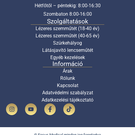
Hétfőtől – péntekig: 8:00-16:30
Szombaton 8:00-16:00
Szolgáltatások
Lézeres szemműtét (18-40 év)
Lézeres szemműtét (40-65 év)
Szürkehályog
Látásjavító lencseműtét
Egyéb kezelések
Információ
Árak
Rólunk
Kapcsolat
Adatvédelmi szabályzat
Adatkezelési tájékoztató
© Focus Medical minden jog fenntartva