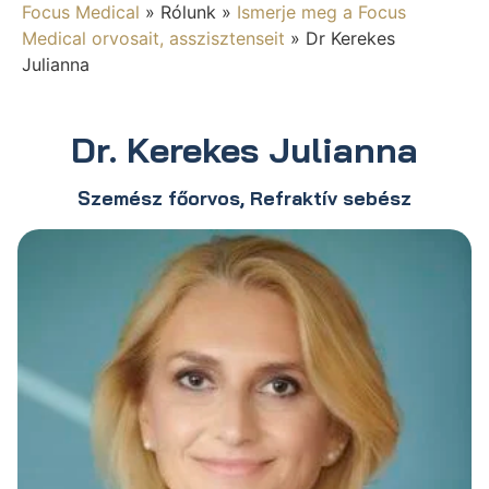
Focus Medical
»
Rólunk
»
Ismerje meg a Focus
Medical orvosait, asszisztenseit
»
Dr Kerekes
Julianna
Dr. Kerekes Julianna
Szemész főorvos, Refraktív sebész