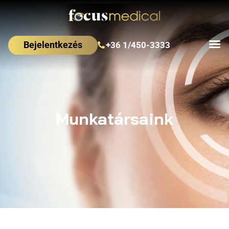
Bejelentkezés
+36 1/450-3333
Munkatársaink