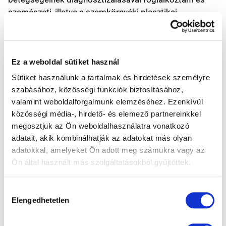
szemészeti, illetve a szemkörnyéki plasztikai
műtéteket és könnycsatorna helyreállító műtéteket
végeztem.
2001 óta dolgozom a Focus Medical Lézeres
Látásjavító Központban, ahol többféle refraktív (a
Ez a weboldal sütiket használ
rövidlátás, távollátás, ill. astigmia, más néven
Sütiket használunk a tartalmak és hirdetések személyre
szemtengelyferdülés) célú látásjavító lézerkezeléseket
szabásához, közösségi funkciók biztosításához,
végzek: mint a PRK, a kétlézeres Femto-Lasik, Femto-
valamint weboldalforgalmunk elemzéséhez. Ezenkívül
Lasik HD, Femto-Lasik LBV, VISUMAX, VISUMAX HD és
közösségi média-, hirdető- és elemező partnereinkkel
VISUMAX LBV – (LBV: presbyopia, vagyis lézeres
megosztjuk az Ön weboldalhasználatra vonatkozó
olvasószemüveg) kezelések. A lézeres szemműtétek
adatait, akik kombinálhatják az adatokat más olyan
mellett klinikánkon a szaruhártya speciális degeneratív
adatokkal, amelyeket Ön adott meg számukra vagy az
Ön által használt más szolgáltatásokból gyűjtöttek.
betegségének, a keratoconusnak a diagnosztikájával
és a kezelésével is foglalkozom (CXL – cornealis cross
linking kezelés).
Hozzájárulás
Elengedhetetlen
Több évtizedes szakmai pályafutásom fontos
kiválasztása
mérföldköve a Focus Medical. Öröm nap mint nap úgy