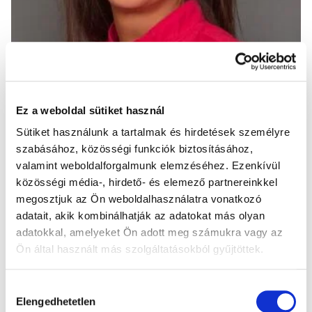
Ez a weboldal sütiket használ
Sütiket használunk a tartalmak és hirdetések személyre
szabásához, közösségi funkciók biztosításához,
valamint weboldalforgalmunk elemzéséhez. Ezenkívül
Vissza
közösségi média-, hirdető- és elemező partnereinkkel
megosztjuk az Ön weboldalhasználatra vonatkozó
adatait, akik kombinálhatják az adatokat más olyan
adatokkal, amelyeket Ön adott meg számukra vagy az
9 dolog, amiért a
Ön által használt más szolgáltatásokból gyűjtöttek.
páciensek minket
választanak
Hozzájárulás
Elengedhetetlen
kiválasztása