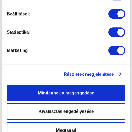
Maximális biztonság
Kimagasló
szakértelem
Beállítások
Statisztikai
Több, mint
35 éves
Prémium
lézeres
tapasztalat
szemműtétek
Marketing
Lézeres szemműtét
Egyedülálló
lézerpark
orvosi garanciával
Részletek megjelenítése
Mindennek a megengedése
Gyors
életminőség
Nálunk
Ön van a
javulás
fókuszban!
Kiválasztás engedélyezése
Barátságos
környezet
Megtagad