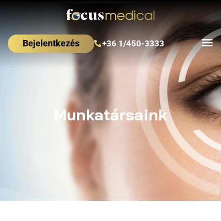
Bejelentkezés
+36 1/450-3333
Munkatársaink