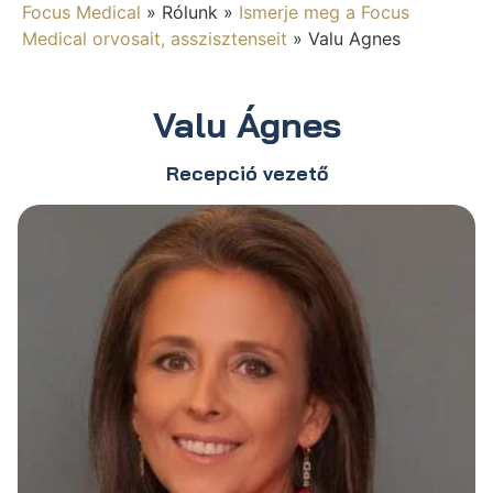
Focus Medical
»
Rólunk
»
Ismerje meg a Focus
Medical orvosait, asszisztenseit
»
Valu Agnes
Valu Ágnes
Recepció vezető