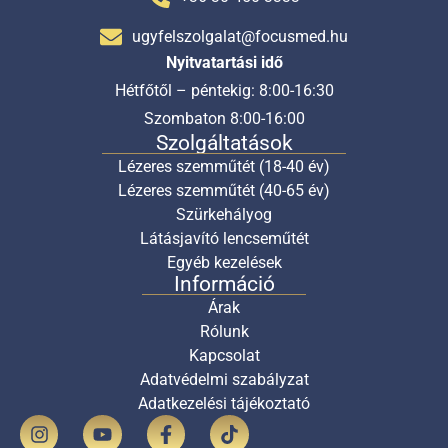
ugyfelszolgalat@focusmed.hu
Nyitvatartási idő
Hétfőtől – péntekig: 8:00-16:30
Szombaton 8:00-16:00
Szolgáltatások
Lézeres szemműtét (18-40 év)
Lézeres szemműtét (40-65 év)
Szürkehályog
Látásjavító lencseműtét
Egyéb kezelések
Információ
Árak
Rólunk
Kapcsolat
Adatvédelmi szabályzat
Adatkezelési tájékoztató