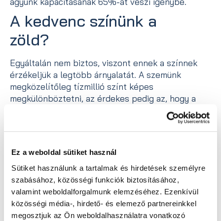
agyunk kapacitásának 65%-át veszi igénybe.
A kedvenc színünk a
zöld?
Egyáltalán nem biztos, viszont ennek a színnek
érzékeljük a legtöbb árnyalatát. A szemünk
megközelítőleg tízmillió színt képes
megkülönböztetni, az érdekes pedig az, hogy a
zöld az a szín, amelynek a legtöbb árnyalatát
érzékeljük. Ha ki akarod használni a szemedben
rejlő lehetőségeket, akkor irány a természet.
Ez a weboldal sütiket használ
Vissza az összes bejegyzéshez
Sütiket használunk a tartalmak és hirdetések személyre
szabásához, közösségi funkciók biztosításához,
valamint weboldalforgalmunk elemzéséhez. Ezenkívül
közösségi média-, hirdető- és elemező partnereinkkel
Megosztás
megosztjuk az Ön weboldalhasználatra vonatkozó