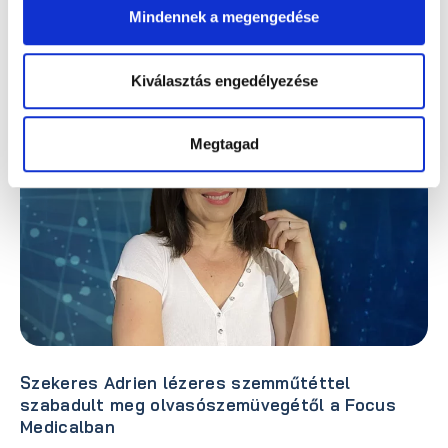
szürkehályog műtétéről
Mindennek a megengedése
Tovább olvasom »
Kiválasztás engedélyezése
Megtagad
Szekeres Adrien lézeres szemműtéttel
szabadult meg olvasószemüvegétől a Focus
Medicalban