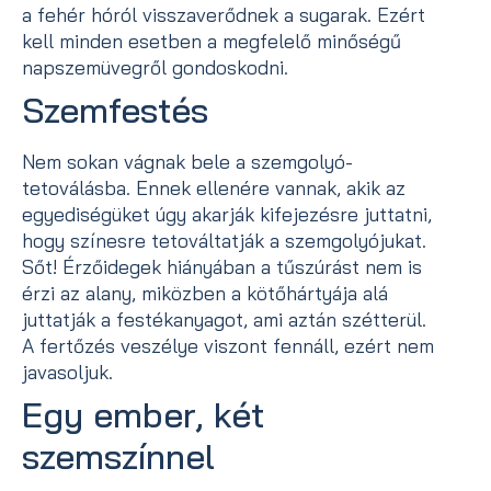
a fehér hóról visszaverődnek a sugarak. Ezért
kell minden esetben a megfelelő minőségű
napszemüvegről gondoskodni.
Szemfestés
Nem sokan vágnak bele a szemgolyó-
tetoválásba. Ennek ellenére vannak, akik az
egyediségüket úgy akarják kifejezésre juttatni,
hogy színesre tetováltatják a szemgolyójukat.
Sőt! Érzőidegek hiányában a tűszúrást nem is
érzi az alany, miközben a kötőhártyája alá
juttatják a festékanyagot, ami aztán szétterül.
A fertőzés veszélye viszont fennáll, ezért nem
javasoljuk.
Egy ember, két
szemszínnel