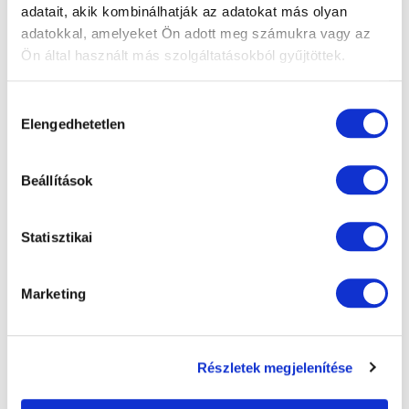
adatait, akik kombinálhatják az adatokat más olyan
adatokkal, amelyeket Ön adott meg számukra vagy az
Ön által használt más szolgáltatásokból gyűjtöttek.
További bejegyzések
Hozzájárulás
Elengedhetetlen
kiválasztása
Beállítások
Statisztikai
Marketing
Részletek megjelenítése
„Nem megváltoztatta az életemet, hanem
visszaadta” – Szögi Csaba beszámolója a