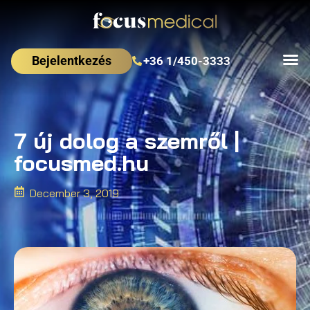
Bejelentkezés
+36 1/450-3333
7 új dolog a szemről |
focusmed.hu
December 3, 2019