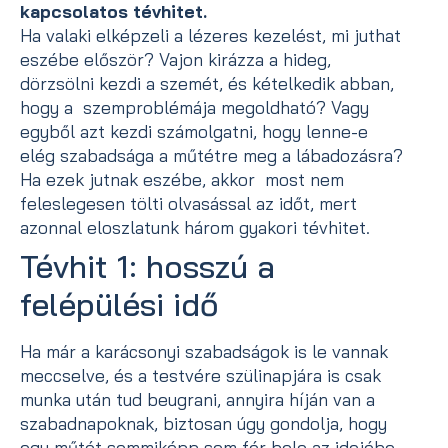
kapcsolatos tévhitet.
Ha valaki elképzeli a lézeres kezelést, mi juthat
eszébe először? Vajon kirázza a hideg,
dörzsölni kezdi a szemét, és kételkedik abban,
hogy a szemproblémája megoldható? Vagy
egyből azt kezdi számolgatni, hogy lenne-e
elég szabadsága a műtétre meg a lábadozásra?
Ha ezek jutnak eszébe, akkor most nem
feleslegesen tölti olvasással az időt, mert
azonnal eloszlatunk három gyakori tévhitet.
Tévhit 1: hosszú a
felépülési idő
Ha már a karácsonyi szabadságok is le vannak
meccselve, és a testvére szülinapjára is csak
munka után tud beugrani, annyira híján van a
szabadnapoknak, biztosan úgy gondolja, hogy
egy műtét semmiképp sem fér bele az idejébe.