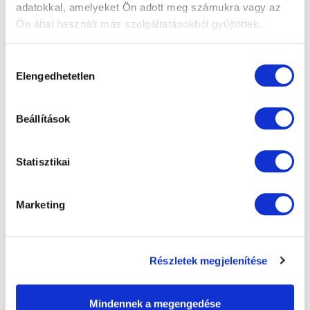
adatokkal, amelyeket Ön adott meg számukra vagy az
További bejegyzések
Ön által használt más szolgáltatásokból gyűjtöttek.
Hozzájárulás
Elengedhetetlen
kiválasztása
Beállítások
Statisztikai
Marketing
„Nem megváltoztatta az életemet, hanem
Részletek megjelenítése
visszaadta” – Szögi Csaba beszámolója a
szürkehályog műtétéről
Mindennek a megengedése
Tovább olvasom »