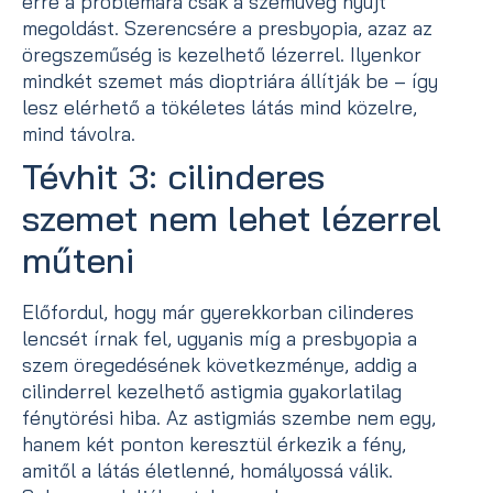
erre a problémára csak a szemüveg nyújt
megoldást. Szerencsére a presbyopia, azaz az
öregszeműség is kezelhető lézerrel. Ilyenkor
mindkét szemet más dioptriára állítják be – így
lesz elérhető a tökéletes látás mind közelre,
mind távolra.
Tévhit 3: cilinderes
szemet nem lehet lézerrel
műteni
Előfordul, hogy már gyerekkorban cilinderes
lencsét írnak fel, ugyanis míg a presbyopia a
szem öregedésének következménye, addig a
cilinderrel kezelhető astigmia gyakorlatilag
fénytörési hiba. Az astigmiás szembe nem egy,
hanem két ponton keresztül érkezik a fény,
amitől a látás életlenné, homályossá válik.