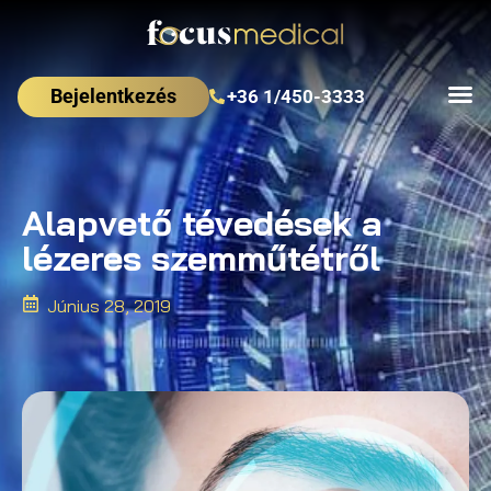
Bejelentkezés
+36 1/450-3333
Alapvető tévedések a
lézeres szemműtétről
Június 28, 2019