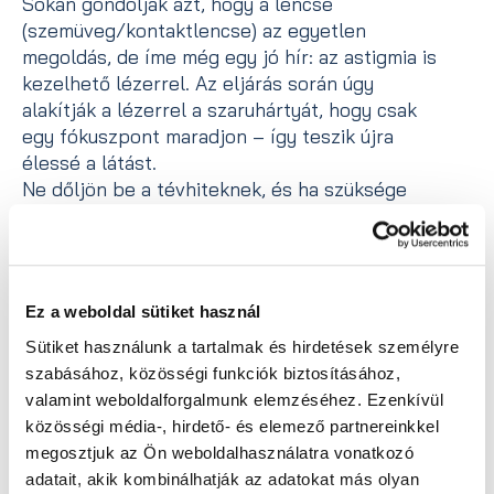
Sokan gondolják azt, hogy a lencse
(szemüveg/kontaktlencse) az egyetlen
megoldás, de íme még egy jó hír: az astigmia is
kezelhető lézerrel. Az eljárás során úgy
alakítják a lézerrel a szaruhártyát, hogy csak
egy fókuszpont maradjon – így teszik újra
élessé a látást.
Ne dőljön be a tévhiteknek, és ha szüksége
lenne a lézeres szemműtétre, ne féljen, inkább
forduljon a Focus Medicalhoz!
Ez a weboldal sütiket használ
Vissza az összes bejegyzéshez
Sütiket használunk a tartalmak és hirdetések személyre
szabásához, közösségi funkciók biztosításához,
valamint weboldalforgalmunk elemzéséhez. Ezenkívül
Megosztás
közösségi média-, hirdető- és elemező partnereinkkel
megosztjuk az Ön weboldalhasználatra vonatkozó
adatait, akik kombinálhatják az adatokat más olyan