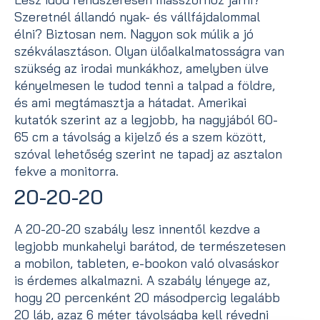
Szeretnél állandó nyak- és vállfájdalommal
élni? Biztosan nem. Nagyon sok múlik a jó
székválasztáson. Olyan ülőalkalmatosságra van
szükség az irodai munkákhoz, amelyben ülve
kényelmesen le tudod tenni a talpad a földre,
és ami megtámasztja a hátadat. Amerikai
kutatók szerint az a legjobb, ha nagyjából 60-
65 cm a távolság a kijelző és a szem között,
szóval lehetőség szerint ne tapadj az asztalon
fekve a monitorra.
20-20-20
A 20-20-20 szabály lesz innentől kezdve a
legjobb munkahelyi barátod, de természetesen
a mobilon, tableten, e-bookon való olvasáskor
is érdemes alkalmazni. A szabály lényege az,
hogy 20 percenként 20 másodpercig legalább
20 láb, azaz 6 méter távolságba kell révedni