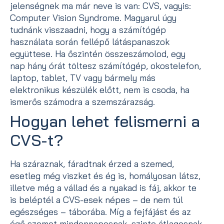
jelenségnek ma már neve is van: CVS, vagyis:
Computer Vision Syndrome. Magyarul úgy
tudnánk visszaadni, hogy a számítógép
használata során fellépő látáspanaszok
együttese. Ha őszintén összeszámolod, egy
nap hány órát töltesz számítógép, okostelefon,
laptop, tablet, TV vagy bármely más
elektronikus készülék előtt, nem is csoda, ha
ismerős számodra a szemszárazság.
Hogyan lehet felismerni a
CVS-t?
Ha száraznak, fáradtnak érzed a szemed,
esetleg még viszket és ég is, homályosan látsz,
illetve még a vállad és a nyakad is fáj, akkor te
is beléptél a CVS-esek népes – de nem túl
egészséges – táborába. Míg a fejfájást és az
égő szemet mindennaposnak, szinte átlagosnak