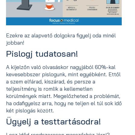
Ezekre az alapvető dolgokra figyelj oda minél
jobban!
Pislogj tudatosan!
A kijelzőn való olvasáskor nagyjából 60%-kal
kevesebbszer pislogunk, mint egyébként. Ettől
a szem elfárad, kiszárad, és persze a
teljesítmény is romlik a kellemetlen
körülmények miatt. Megelőzheted a problémát,
ha odafigyelsz arra, hogy ne teljen el túl sok idő
két pislogás között.
Ügyelj a testtartásodra!
Lesz időd rendszeresen masszőrhöz járni?