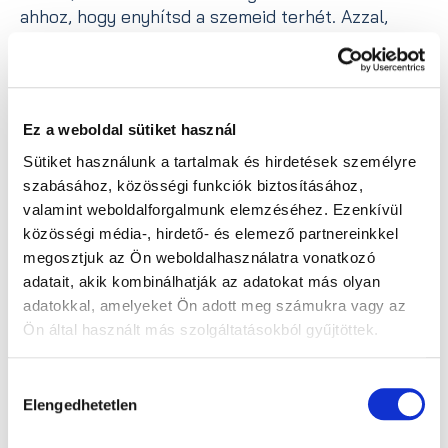
ahhoz, hogy enyhítsd a szemeid terhét. Azzal,
hogy nem folyamatosan közelre fókuszálsz,
csökkentheted a rövidlátás kialakulásának
esélyeit.
Optimalizáld a fényerőt!
Ez a weboldal sütiket használ
Sütiket használunk a tartalmak és hirdetések személyre
Ha a kijelző fénye sokkal erősebb a környező
szabásához, közösségi funkciók biztosításához,
fényeknél, indokolatlanul kemény munkára
valamint weboldalforgalmunk elemzéséhez. Ezenkívül
fogod a szemed. Hangold össze a kijelző és az
közösségi média-, hirdető- és elemező partnereinkkel
irodai lámpák fényerejét, és ha teheted,
megosztjuk az Ön weboldalhasználatra vonatkozó
válassz matt kijelzőt – a szemed meg fogja
adatait, akik kombinálhatják az adatokat más olyan
köszönni.
adatokkal, amelyeket Ön adott meg számukra vagy az
Ha ezeket az intelmeket betartod, sokkal
Ön által használt más szolgáltatásokból gyűjtöttek.
kevésbé valószínű, hogy a CVS felüti nálad a
fejét! Vigyázz a szemedre!
Hozzájárulás
Elengedhetetlen
kiválasztása
Vissza az összes bejegyzéshez