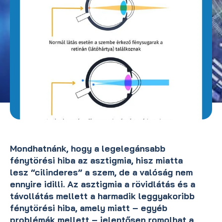
Mondhatnánk, hogy a legelegánsabb
fénytörési hiba az asztigmia, hisz miatta
lesz “cilinderes” a szem, de a valóság nem
ennyire idilli. Az asztigmia a rövidlátás és a
távollátás mellett a harmadik leggyakoribb
fénytörési hiba, amely miatt – egyéb
problémák mellett – jelentősen romolhat a