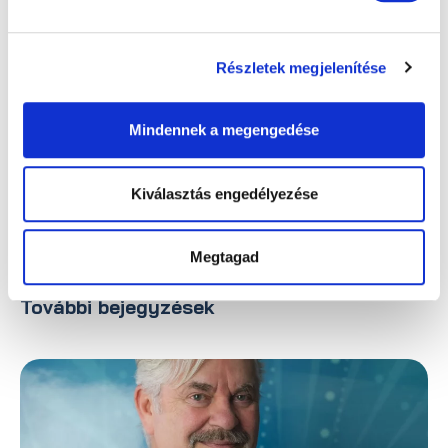
alkalmassági vizsgálatunkra, és hagyja, hogy a
Focus Medical tapasztalt orvosai visszaadják az
éles látás élményét!
Részletek megjelenítése
Vissza az összes bejegyzéshez
Mindennek a megengedése
Kiválasztás engedélyezése
Megosztás
Megtagad
További bejegyzések