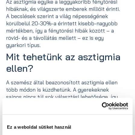
Az asztigmia egyike a leggyakoribb fénytörési
hibáknak, és világszerte emberek millióit érinti.
A becslések szerint a világ népességének
körülbelül 20-30%-a érintett kisebb-nagyobb
mértékben, így a fénytörési hibák között – a
rövid- és a távollátás mellett – ez is egy
gyarkori típus.
Mit tehetünk az asztigmia
ellen?
A szemész által beazonosított asztigmia ellen
több módon is küzdhetünk. A gyerekeknek
sajnos nincs túl sok választási lehetősége, így
számukra a cilinderes lencséjű szemüveg vagy
a cilinderes kontaktlencse jelenthet megoldást.
Persze mindkettőnek megvan az a hátránya,
hogy “ideiglenes”, azaz ha levesszük/kivesszük
Ez a weboldal sütiket használ
őket, akkor továbbra is rosszul fogunk látni.