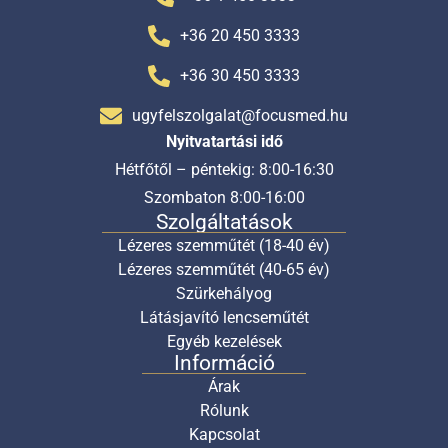
+36 20 450 3333
+36 30 450 3333
ugyfelszolgalat@focusmed.hu
Nyitvatartási idő
Hétfőtől – péntekig: 8:00-16:30
Szombaton 8:00-16:00
Szolgáltatások
Lézeres szemműtét (18-40 év)
Lézeres szemműtét (40-65 év)
Szürkehályog
Látásjavító lencseműtét
Egyéb kezelések
Információ
Árak
Rólunk
Kapcsolat