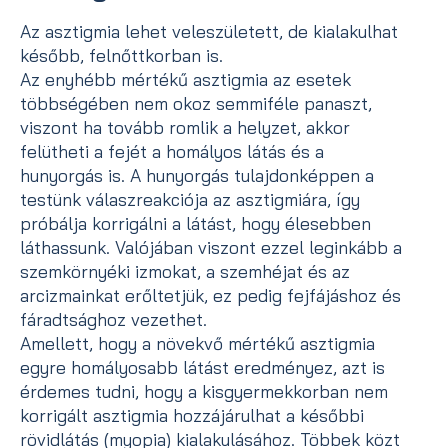
Az asztigmia lehet veleszületett, de kialakulhat
később, felnőttkorban is.
Az enyhébb mértékű asztigmia az esetek
többségében nem okoz semmiféle panaszt,
viszont ha tovább romlik a helyzet, akkor
felütheti a fejét a homályos látás és a
hunyorgás is. A hunyorgás tulajdonképpen a
testünk válaszreakciója az asztigmiára, így
próbálja korrigálni a látást, hogy élesebben
láthassunk. Valójában viszont ezzel leginkább a
szemkörnyéki izmokat, a szemhéjat és az
arcizmainkat erőltetjük, ez pedig fejfájáshoz és
fáradtsághoz vezethet.
Amellett, hogy a növekvő mértékű asztigmia
egyre homályosabb látást eredményez, azt is
érdemes tudni, hogy a kisgyermekkorban nem
korrigált asztigmia hozzájárulhat a későbbi
rövidlátás (myopia) kialakulásához. Többek közt