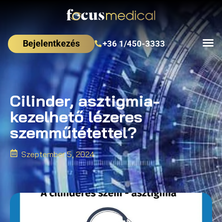
Bejelentkezés
+36 1/450-3333
Cilinder, asztigmia-
kezelhető lézeres
szemműtétettel?
Szeptember 5, 2024