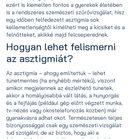
ezért is kiemelten fontos a gyerekek életében
is a rendszeres szemészeti szűrővizsgálat, hisz
egy időben felfedezett asztigmia sok
kellemetlenségtől kímélheti meg a kicsiket és a
felnőtteket, akikké majd felcseperednek.
Hogyan lehet felismerni
az asztigmiát?
Az asztigmia – ahogy említettük – lehet
tünetmentes (ha enyhébb mértékű), viszont
amikor megjelennek az észlelhető tünetek,
akkor a homályosabbá vált látás, a hunyorgás
és a fejfájás (például gép előtt végzett munka,
tv-nézés vagy okostelefonozás közben) már
gyanakvásra adhat okot. Természetesen teljes
bizonyossággal csak egy szemészeti vizsgálat
tud szolgálni, de az biztos, hogy aki a