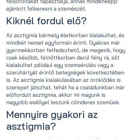
felsoroltakat tapasztalja, annak mindenképp
ajánlott felkeresni a szemészét.
Kiknél fordul elő?
Az asztigmia bármely életkorban kialakulhat, és
mindkét nemet egyformán érinti. Gyakran már
gyermekkorban felfedezhető, de megesik, hogy
csak később, felnőttkorban derül fény rá, sőt
kialakulhat például egy szemsérülés vagy a
szaruhártyát érintő betegségek következtében
is. Az asztigmia kialakulásában az öröklődés is
szerepet játszhat, tehát ha a családunkban már
előfordult asztigmia, akkor mi magunk is
nagyobb eséllyel leszünk cilinderes szeműek.
Mennyire gyakori az
asztigmia?