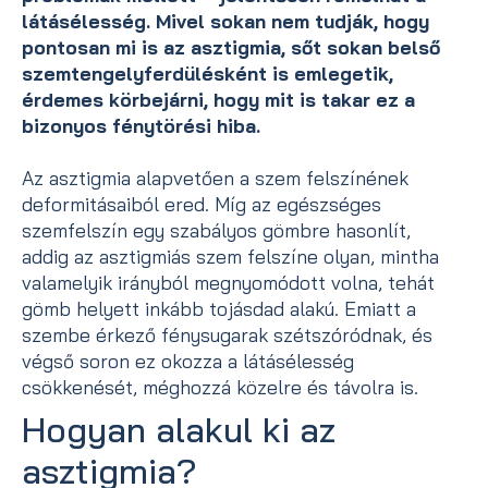
látásélesség. Mivel sokan nem tudják, hogy
pontosan mi is az asztigmia, sőt sokan belső
szemtengelyferdülésként is emlegetik,
érdemes körbejárni, hogy mit is takar ez a
bizonyos fénytörési hiba.
Az asztigmia alapvetően a szem felszínének
deformitásaiból ered. Míg az egészséges
szemfelszín egy szabályos gömbre hasonlít,
addig az asztigmiás szem felszíne olyan, mintha
valamelyik irányból megnyomódott volna, tehát
gömb helyett inkább tojásdad alakú. Emiatt a
szembe érkező fénysugarak szétszóródnak, és
végső soron ez okozza a látásélesség
csökkenését, méghozzá közelre és távolra is.
Hogyan alakul ki az
asztigmia?