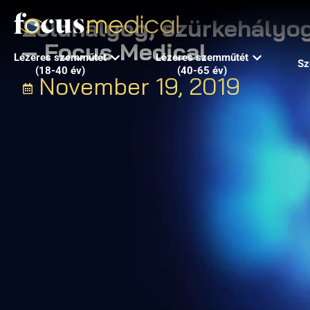
Zöldhályog, szürkehályo
– Focus Medical
Lézeres szemműtét
Lézeres szemműtét
Sz
(18-40 év)
(40-65 év)
November 19, 2019