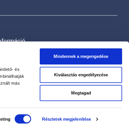
nformáció
rak
ólunk
Mindennek a megengedése
apcsolat
datvédelmi szabályzat
irdető- és
Kiválasztás engedélyezése
datkezelési tájékoztató
mbinálhatják
sznált más
Megtagad
eting
Részletek megjelenítése