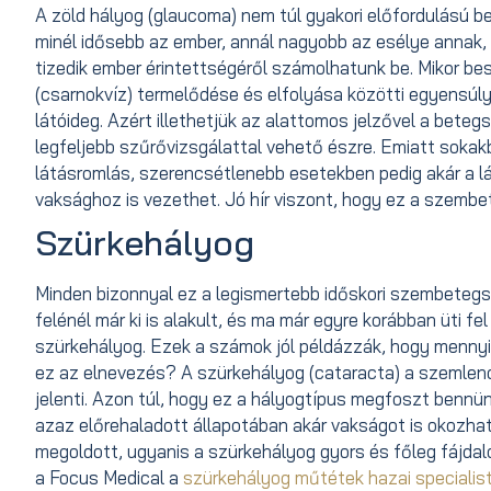
A zöld hályog (glaucoma) nem túl gyakori előfordulású be
minél idősebb az ember, annál nagyobb az esélye annak, h
tizedik ember érintettségéről számolhatunk be. Mikor be
(csarnokvíz) termelődése és elfolyása közötti egyensúl
látóideg. Azért illethetjük az alattomos jelzővel a bete
legfeljebb szűrővizsgálattal vehető észre. Emiatt sokak
látásromlás, szerencsétlenebb esetekben pedig akár a lá
vaksághoz is vezethet. Jó hír viszont, hogy ez a szembe
Szürkehályog
Minden bizonnyal ez a legismertebb időskori szembetegsé
felénél már ki is alakult, és ma már egyre korábban üti fe
szürkehályog. Ezek a számok jól példázzák, hogy mennyi
ez az elnevezés? A szürkehályog (cataracta) a szemle
jelenti. Azon túl, hogy ez a hályogtípus megfoszt bennün
azaz előrehaladott állapotában akár vakságot is okozh
megoldott, ugyanis a szürkehályog gyors és főleg fájda
a Focus Medical a
szürkehályog műtétek hazai specialis