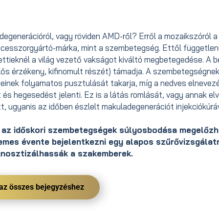
ladegenerációról, vagy röviden AMD-ről? Erről a mozaikszóról a
rocesszorgyártó-márka, mint a szembetegség. Ettől függetle
elettieknél a világ vezető vakságot kiváltó megbetegedése. A 
lelős érzékeny, kifinomult részét) támadja. A szembetegségnek
jtjeinek folyamatos pusztulását takarja, míg a nedves elnevez
 és hegesedést jelenti. Ez is a látás romlását, vagy annak e
, ugyanis az időben észlelt makuladegenerációt injekciókúrá
t az időskori szembetegségek súlyosbodása megelőzh
rdemes évente bejelentkezni egy alapos szűrővizsgálat
gnosztizálhassák a szakemberek.
 az összes bejegyzéshez