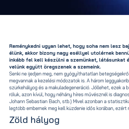
Reménykedni ugyan lehet, hogy soha nem lesz baj
élünk, akkor bizony nagy eséllyel utolérnek benn
inkább fel kell készülni a szemünket, látásunkat é
velünk együtt öregszenek a szemeink.
Senki ne ijedjen meg, nem gyógyíthatatlan betegségekről
megvannak a kezelési módozatok is. A három leggyakoribb
szürkehályog és a makuladegeneráció. Jóllehet, ezek a b
róluk, azon kívül, hogy néhány híres művésznél is diagno
Johann Sebastian Bach, stb.) Mivel azonban a statisztik
legtöbb embernek meg kell küzdenie idős korában, ezért n
Zöld hályog