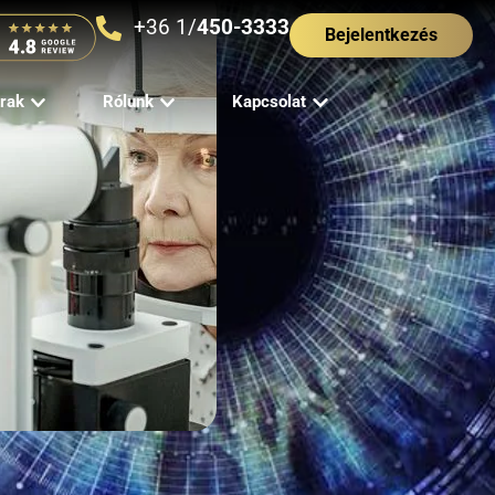
+36 1/
450-3333
Bejelentkezés
rak
Rólunk
Kapcsolat