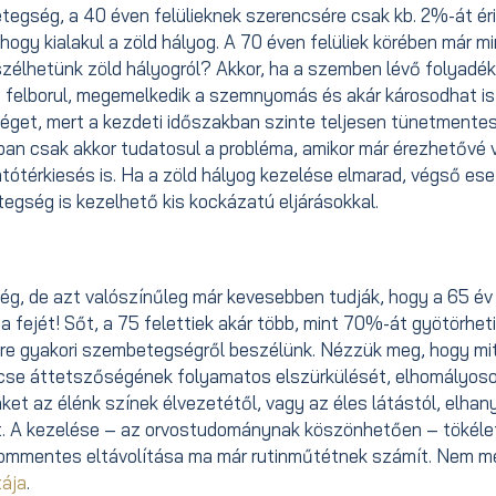
tegség, a 40 éven felülieknek szerencsére csak kb. 2%-át éri
ogy kialakul a zöld hályog. A 70 éven felüliek körében már m
szélhetünk zöld hályogról? Akkor, ha a szemben lévő folyadék
y felborul, megemelkedik a szemnyomás és akár károsodhat is
gséget, mert a kezdeti időszakban szinte teljesen tünetmentes
ban csak akkor tudatosul a probléma, amikor már érezhetővé v
tótérkiesés is. Ha a zöld hályog kezelése elmarad, végső es
tegség is kezelhető kis kockázatú eljárásokkal.
g, de azt valószínűleg már kevesebben tudják, hogy a 65 év 
l a fejét! Sőt, a 75 felettiek akár több, mint 70%-át gyötörheti
re gyakori szembetegségről beszélünk. Nézzük meg, hogy mit 
ncse áttetszőségének folyamatos elszürkülését, elhomályos
ket az élénk színek élvezetétől, vagy az éles látástól, elhan
at. A kezelése – az orvostudománynak köszönhetően – tökél
lommentes eltávolítása ma már rutinműtétnek számít. Nem me
tája
.