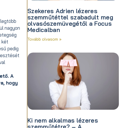
Szekeres Adrien lézeres
szemműtéttel szabadult meg
 legtöbb
olvasószemüvegétől a Focus
nül nagyon
Medicalban
betegség
Tovább olvasom »
 két
ésű pedig
lvesztését
val
ető. A
ra, hogy
Ki nem alkalmas lézeres
szemműtétre? – A