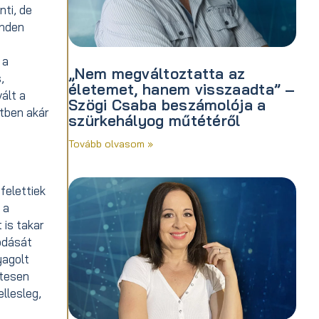
nti, de
inden
 a
„Nem megváltoztatta az
,
életemet, hanem visszaadta” –
ált a
Szögi Csaba beszámolója a
etben akár
szürkehályog műtétéről
Tovább olvasom »
felettiek
 a
is takar
odását
yagolt
etesen
llesleg,