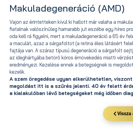
Makuladegeneráció (AMD)
Vajon az érintetteken kívül ki hallott már valaha a maku
fiatalnak valószínűleg hamarabb jut eszébe egy híres p
oda kell rá figyelni, mert a makuladegeneráció a 65 év f
a maculát, azaz a sárgafoltot (a retina éles látásért fe
fajtája van. A száraz típusú degeneráció a sárgafolt se
az ideghártyába betörő kóros érnövekedés miatti vérzést
eredményezi. Kezelése ennek a betegségnek is megoldott
kezelik.
A szem öregedése ugyan elkerülhetetlen, viszon
megoldást itt is a szűrés jelenti. 40 év felett é
a kialakulóban lévő betegségeket még időben dia
Vissza