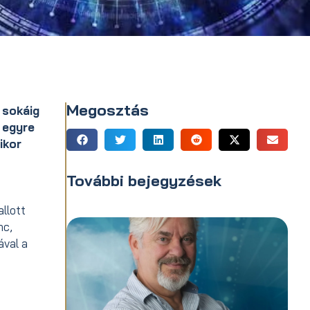
Megosztás
 sokáig
 egyre
ikor
További bejegyzések
llott
nc,
ával a