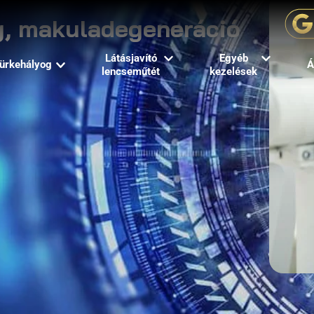
g, makuladegeneráció
Látásjavító
Egyéb
ürkehályog
Á
lencseműtét
kezelések