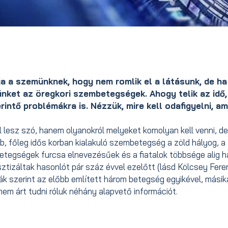
a a szemünknek, hogy nem romlik el a látásunk, de ha
ünket az öregkori szembetegségek. Ahogy telik az idő,
rintő problémákra is. Nézzük, mire kell odafigyelni, am
 lesz szó, hanem olyanokról melyeket komolyan kell venni, de
, főleg idős korban kialakuló szembetegség a zöld hályog, a
etegségek furcsa elnevezésűek és a fiatalok többsége alig ha
sztizáltak hasonlót pár száz évvel ezelőtt (lásd Kölcsey Fere
ák szerint az előbb említett három betegség egyikével, másik
em árt tudni róluk néhány alapvető információt.