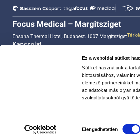
Focus Medical – Margitsziget
Térk
Ensana Thermal Hotel, Budapest, 1007 Margitsziget
Kapcsolat
+36 1 450 3333
Ez a weboldal sütiket has
+36 20 450 3333
Sütiket használunk a tart
+36 30 450 3333
biztosításához, valamint 
elemező partnereinkkel me
ugyfelszolgalat@focusmed.hu
az adatokat más olyan ad
Nyitvatartási idő
szolgáltatásokból gyűjtötte
Hétfőtől – péntekig: 8:00-16:30
Szombaton 8:00-16:00
Hozzájárulás
Elengedhetetlen
kiválasztása
© Focus Medical minden jog fenntartva