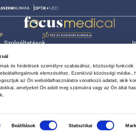
ép
Szolgáltatások
I
Lézeres szemműtét (18-40 év)
Á
znál
Lézeres szemműtét (40-65 év)
R
Szürkehályog
K
almak és hirdetések személyre szabásához, közösségi funkciók
Látásjavító lencseműtét
A
weboldalforgalmunk elemzéséhez. Ezenkívül közösségi média-, h
Egyéb kezelések
A
gosztjuk az Ön weboldalhasználatra vonatkozó adatait, akik ko
atokkal, amelyeket Ön adott meg számukra vagy az Ön által ha
k.
Beállítások
Statisztikai
Mark