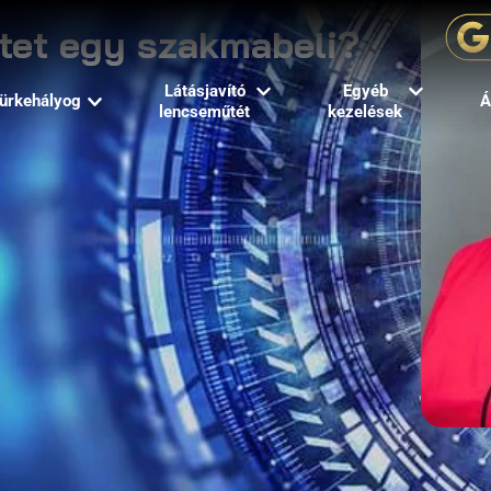
tet egy szakmabeli?
Látásjavító
Egyéb
ürkehályog
Á
lencseműtét
kezelések