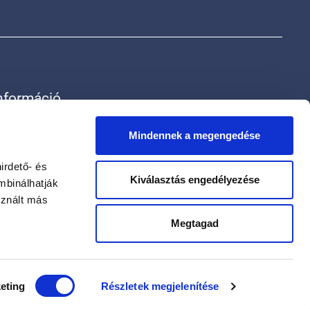
nformáció
rak
ólunk
Mindennek a megengedése
apcsolat
datvédelmi szabályzat
irdető- és
Kiválasztás engedélyezése
datkezelési tájékoztató
mbinálhatják
sznált más
Megtagad
eting
Részletek megjelenítése