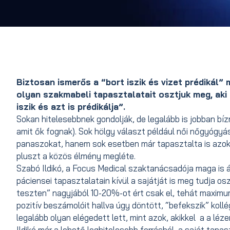
Biztosan ismerős a “bort iszik és vizet prédikál”
olyan szakmabeli tapasztalatait osztjuk meg, aki 
iszik és azt is prédikálja”.
Sokan hitelesebbnek gondolják, de legalább is jobban bí
amit ők fognak). Sok hölgy választ például női nőgyógyás
panaszokat, hanem sok esetben már tapasztalta is azok
pluszt a közös élmény megléte.
Szabó Ildikó, a Focus Medical szaktanácsadója maga is á
páciensei tapasztalatain kívül a sajátját is meg tudja osz
teszten” nagyjából 10-20%-ot ért csak el, tehát maximum
pozitív beszámolóit hallva úgy döntött, “befekszik” kollég
legalább olyan elégedett lett, mint azok, akikkel a a lé
Ildikó már a lehető leghitelesebb forrásból, a saját ta