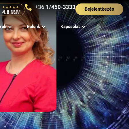
+36 1/
450-3333
Bejelentkezés
rak
Rólunk
Kapcsolat