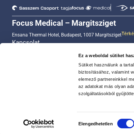
Focus Medical – Margitsziget
Térk
Ensana Thermal Hotel, Budapest, 1007 Margitsziget
Kapcsolat
+36 1 450 3333
Ez a weboldal sütiket has
+36 20 450 3333
Sütiket használunk a tart
+36 30 450 3333
biztosításához, valamint 
elemező partnereinkkel me
ugyfelszolgalat@focusmed.hu
az adatokat más olyan ad
Nyitvatartási idő
szolgáltatásokból gyűjtötte
Hétfőtől – péntekig: 8:00-16:30
Szombaton 8:00-16:00
Hozzájárulás
Elengedhetetlen
kiválasztása
© Focus Medical minden jog fenntartva