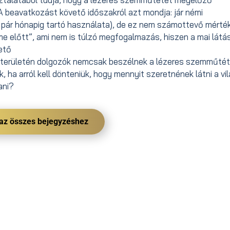
A beavatkozást követő időszakról azt mondja: jár némi
 pár hónapig tartó használata), de ez nem számottevő mérté
me előtt”, ami nem is túlzó megfogalmazás, hiszen a mai látás
hető
tás területén dolgozók nemcsak beszélnek a lézeres szemműtét
 ha arról kell dönteniük, hogy mennyit szeretnének látni a vil
ani?
 az összes bejegyzéshez