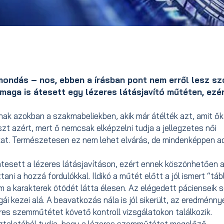
 mondás – nos, ebben a írásban pont nem erről lesz sz
maga is átesett egy lézeres látásjavító műtéten, ezé
znak azokban a szakmabeliekben, akik már átélték azt, amit ők
zt azért, mert ő nemcsak elképzelni tudja a jellegzetes női
at. Természetesen ez nem lehet elvárás, de mindenképpen ad
tesett a lézeres látásjavításon, ezért ennek köszönhetően a
tani a hozzá fordulókkal. Ildikó a műtét előtt a jól ismert “táb
 a karakterek ötödét látta élesen. Az elégedett pácienseik 
ái kezei alá. A beavatkozás nála is jól sikerült, az eredménny
zeres szemműtétet követő kontroll vizsgálatokon találkozik.
pasztalatából tudja, hogy a lézeres szemműtétet megelőző