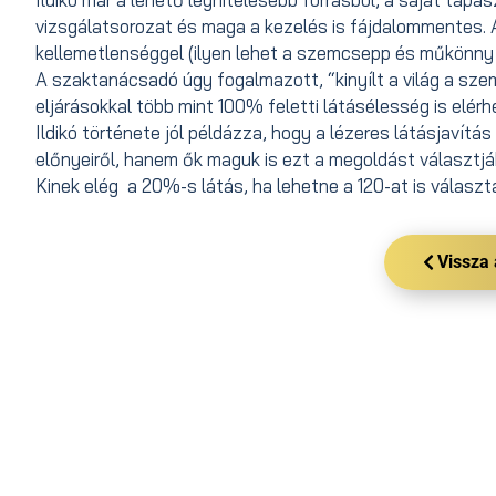
vizsgálatsorozat és maga a kezelés is fájdalommentes. 
kellemetlenséggel (ilyen lehet a szemcsepp és műkönny
A szaktanácsadó úgy fogalmazott, “kinyílt a világ a sze
eljárásokkal több mint 100% feletti látásélesség is elér
Ildikó története jól példázza, hogy a lézeres látásjaví
előnyeiről, hanem ők maguk is ezt a megoldást választják,
Kinek elég a 20%-s látás, ha lehetne a 120-at is választ
Vissza