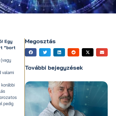
Megosztás
ó! Egy
rt “bort
 (vagy
További bejegyzések
 valami
 korábbi
lás
sorozatos
el pedig