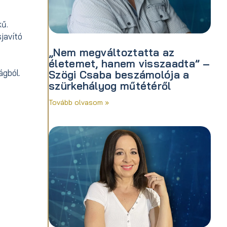
kű.
javító
„Nem megváltoztatta az
életemet, hanem visszaadta” –
ágból.
Szögi Csaba beszámolója a
szürkehályog műtétéről
Tovább olvasom »