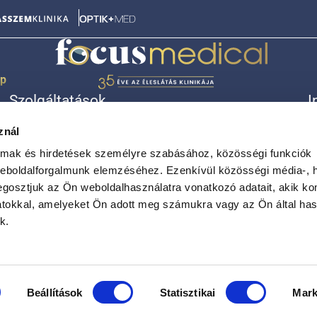
ép
Szolgáltatások
I
Lézeres szemműtét (18-40 év)
Á
znál
Lézeres szemműtét (40-65 év)
R
Szürkehályog
K
almak és hirdetések személyre szabásához, közösségi funkciók
Látásjavító lencseműtét
A
weboldalforgalmunk elemzéséhez. Ezenkívül közösségi média-, h
Egyéb kezelések
A
gosztjuk az Ön weboldalhasználatra vonatkozó adatait, akik ko
atokkal, amelyeket Ön adott meg számukra vagy az Ön által ha
k.
Beállítások
Statisztikai
Mark