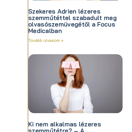
Szekeres Adrien lézeres
szemműtéttel szabadult meg
olvasószemüvegétől a Focus
Medicalban
Tovább olvasom »
Ki nem alkalmas lézeres
szemműtétre? – A