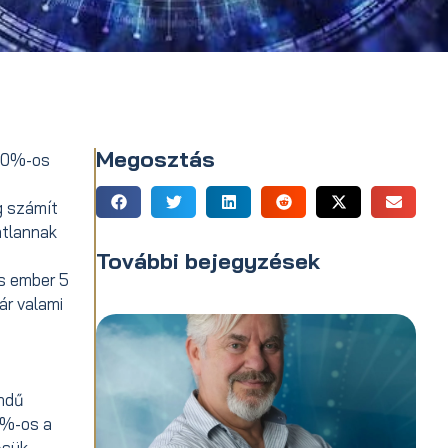
Megosztás
150%-os
g számít
atlannak
További bejegyzések
os ember 5
ár valami
endű
0%-os a
sük