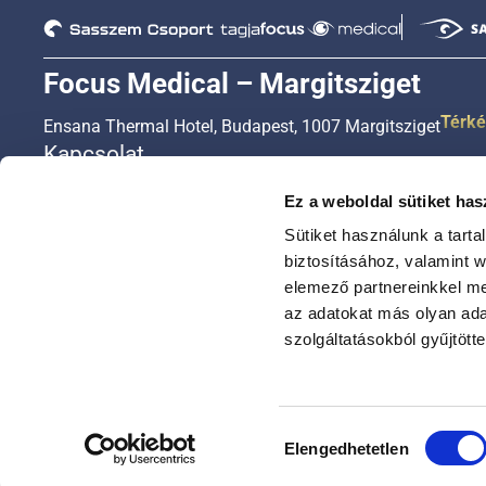
Focus Medical – Margitsziget
Térk
Ensana Thermal Hotel, Budapest, 1007 Margitsziget
Kapcsolat
+36 1 450 3333
Ez a weboldal sütiket has
+36 20 450 3333
Sütiket használunk a tart
+36 30 450 3333
biztosításához, valamint 
elemező partnereinkkel me
ugyfelszolgalat@focusmed.hu
az adatokat más olyan ad
Nyitvatartási idő
szolgáltatásokból gyűjtötte
Hétfőtől – péntekig: 8:00-16:30
Szombaton 8:00-16:00
Hozzájárulás
Elengedhetetlen
kiválasztása
© Focus Medical minden jog fenntartva