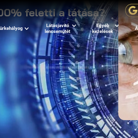
00% feletti a látása?
Látásjavító
Egyéb
ürkehályog
Á
lencseműtét
kezelések