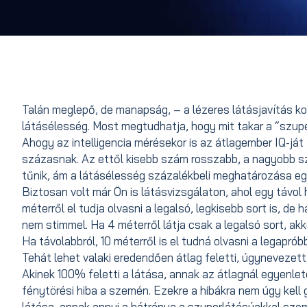
Talán meglepő, de manapság, – a lézeres látásjavítás 
látásélesség. Most megtudhatja, hogy mit takar a “szupe
Ahogy az intelligencia mérésekor is az átlagember IQ-ját
százasnak. Az ettől kisebb szám rosszabb, a nagyobb sz
tűnik, ám a látásélesség százalékbeli meghatározása eg
Biztosan volt már Ön is látásvizsgálaton, ahol egy távol 
méterről el tudja olvasni a legalsó, legkisebb sort is, de 
nem stimmel. Ha 4 méterről látja csak a legalsó sort, ak
Ha távolabbról, 10 méterről is el tudná olvasni a legapr
Tehát lehet valaki eredendően átlag feletti, úgynevezett 
Akinek 100% feletti a látása, annak az átlagnál egyenl
fénytörési hiba a szemén. Ezekre a hibákra nem úgy kell
látása, annak annyi a hátránya a szuperlátásúakkal szem