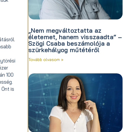
„Nem megváltoztatta az
életemet, hanem visszaadta” –
tásról.
Szögi Csaba beszámolója a
asabb
szürkehályog műtétéről
Tovább olvasom »
ytörési
ézer
tán 100
esség.
 Önt is