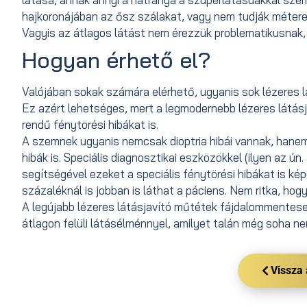
hajkoronájában az ősz szálakat, vagy nem tudják métere
Vagyis az átlagos látást nem érezzük problematikusnak, 
Hogyan érhető el?
Valójában sokak számára elérhető, ugyanis sok lézeres l
Ez azért lehetséges, mert a legmodernebb lézeres látá
rendű fénytörési hibákat is.
A szemnek ugyanis nemcsak dioptria hibái vannak, hanem
hibák is. Speciális diagnosztikai eszközökkel (ilyen az ú
segítségével ezeket a speciális fénytörési hibákat is ké
százaléknál is jobban is láthat a páciens. Nem ritka, h
A legújabb lézeres látásjavító műtétek fájdalommentesen
átlagon felüli látásélménnyel, amilyet talán még soha n
Vissza