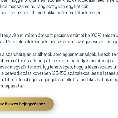
kről megszámolni, hány pötty van egy katicán.
csak az az alattit, mert akkor már nem látunk élesen.
átásjavító műtéten átesett páciens számol be 100% feletti lá
sjavító kezelések képesek megszüntetni az úgynevezett mag
 a szaruhártyán találhatók apró egyenetlenségek, kisebb fén
n. aberrométer és a topográf) ezeket meg tudják mérni, majd a l
pesek megszüntetetni. Így lehetséges, hogy a lézerkezelés u
ogy a beavatkozást követően 125-150 százalékos lesz a látásél
, hihetetlenül gyors gyógyulás mellett ajándékozhatják meg
em tapasztalt.
 az összes bejegyzéshez