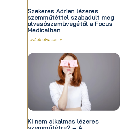
Szekeres Adrien lézeres
szemműtéttel szabadult meg
olvasószemüvegétől a Focus
Medicalban
Tovább olvasom »
Ki nem alkalmas lézeres
szemműtétre? – A