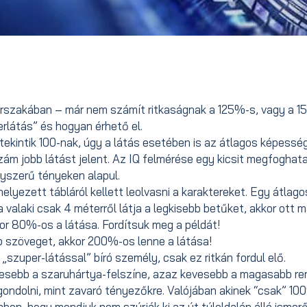
korszakában – már nem számít ritkaságnak a 125%-s, vagy a 
rlátás” és hogyan érhető el.
 tekintik 100-nak, úgy a látás esetében is az átlagos képessé
ám jobb látást jelent. Az IQ felmérése egy kicsit megfoghat
yszerű tényeken alapul.
helyezett tábláról kellett leolvasni a karaktereket. Egy átlag
ha valaki csak 4 méterről látja a legkisebb betűket, akkor ott m
kor 80%-os a látása. Fordítsuk meg a példát!
óbb szöveget, akkor 200%-os lenne a látása!
„szuper-látással” bíró személy, csak ez ritkán fordul elő.
etesebb a szaruhártya-felszíne, azaz kevesebb a magasabb r
 gondolni, mint zavaró tényezőkre. Valójában akinek “csak” 10
ben, hogy mondjuk nem szúrják ki az út túloldalán álló ismerő