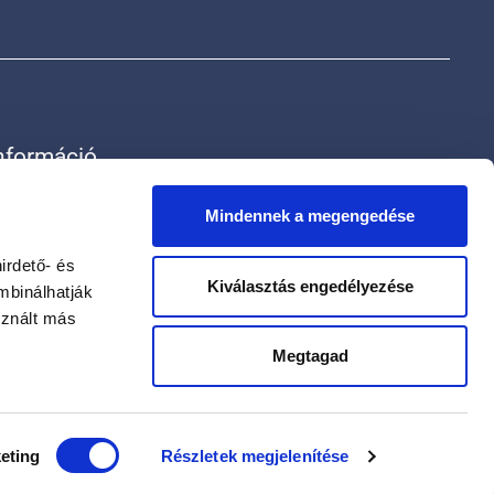
nformáció
rak
ólunk
Mindennek a megengedése
apcsolat
datvédelmi szabályzat
irdető- és
Kiválasztás engedélyezése
datkezelési tájékoztató
mbinálhatják
sznált más
Megtagad
eting
Részletek megjelenítése