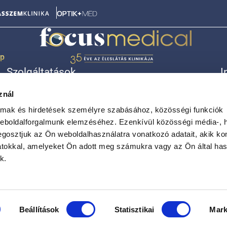
ép
Szolgáltatások
I
Lézeres szemműtét (18-40 év)
Á
znál
Lézeres szemműtét (40-65 év)
R
Szürkehályog
K
almak és hirdetések személyre szabásához, közösségi funkciók
Látásjavító lencseműtét
A
weboldalforgalmunk elemzéséhez. Ezenkívül közösségi média-, h
Egyéb kezelések
A
gosztjuk az Ön weboldalhasználatra vonatkozó adatait, akik ko
atokkal, amelyeket Ön adott meg számukra vagy az Ön által ha
k.
Beállítások
Statisztikai
Mark