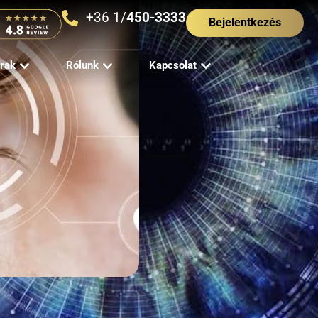
+36 1/
450-3333
Bejelentkezés
rak
Rólunk
Kapcsolat