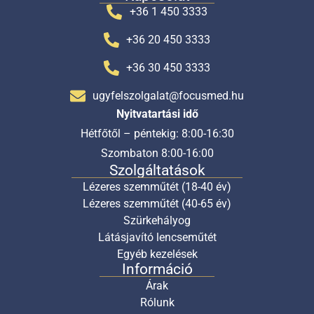
+36 1 450 3333
+36 20 450 3333
+36 30 450 3333
ugyfelszolgalat@focusmed.hu
Nyitvatartási idő
Hétfőtől – péntekig: 8:00-16:30
Szombaton 8:00-16:00
Szolgáltatások
Lézeres szemműtét (18-40 év)
Lézeres szemműtét (40-65 év)
Szürkehályog
Látásjavító lencseműtét
Egyéb kezelések
Információ
Árak
Rólunk