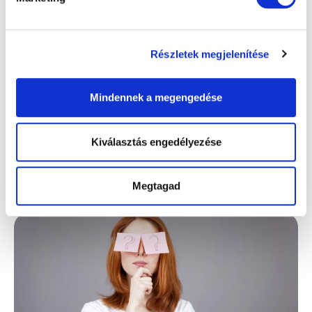
Részletek megjelenítése
Mindennek a megengedése
Szekeres Adrien lézeres szemműtéttel
szabadult meg olvasószemüvegétől a Focus
Kiválasztás engedélyezése
Medicalban
Tovább olvasom »
Megtagad