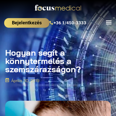
Bejelentkezés
+36 1/450-3333
Hogyan segít a
könnytermelés a
szemszárazságon?
Április 30, 2019