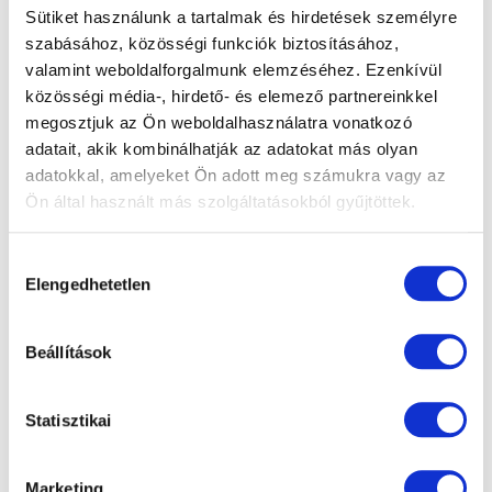
Sütiket használunk a tartalmak és hirdetések személyre
szabásához, közösségi funkciók biztosításához,
valamint weboldalforgalmunk elemzéséhez. Ezenkívül
közösségi média-, hirdető- és elemező partnereinkkel
megosztjuk az Ön weboldalhasználatra vonatkozó
adatait, akik kombinálhatják az adatokat más olyan
adatokkal, amelyeket Ön adott meg számukra vagy az
Ön által használt más szolgáltatásokból gyűjtöttek.
„Nem megváltoztatta az életemet, hanem
visszaadta” – Szögi Csaba beszámolója a
Hozzájárulás
Elengedhetetlen
szürkehályog műtétéről
kiválasztása
Tovább olvasom »
Beállítások
Statisztikai
Marketing