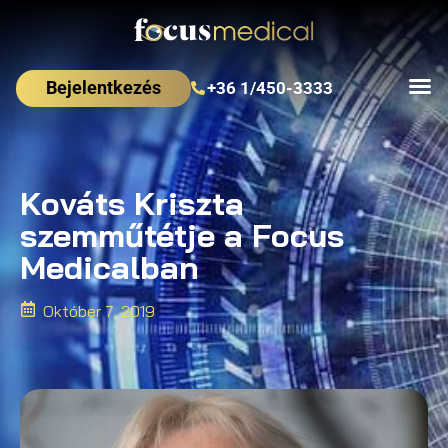
Bejelentkezés
+36 1/450-3333
Kováts Kriszta
szemműtétje a Focus
Medicalban
Október 7, 2019