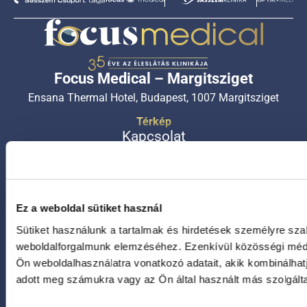
Focus Medical – Margitsziget
Ensana Thermal Hotel, Budapest, 1007 Margitsziget
Térkép
Kapcsolat
+36 1 450 3333
+36 20 450 3333
+36 30 450 3333
Ez a weboldal sütiket használ
Sütiket használunk a tartalmak és hirdetések személyre sza
ugyfelszolgalat@focusmed.hu
weboldalforgalmunk elemzéséhez. Ezenkívül közösségi média
Nyitvatartási idő
Ön weboldalhasználatra vonatkozó adatait, akik kombinálha
Hétfőtől – péntekig: 8:00-16:30
adott meg számukra vagy az Ön által használt más szolgálta
Szombaton 8:00-16:00