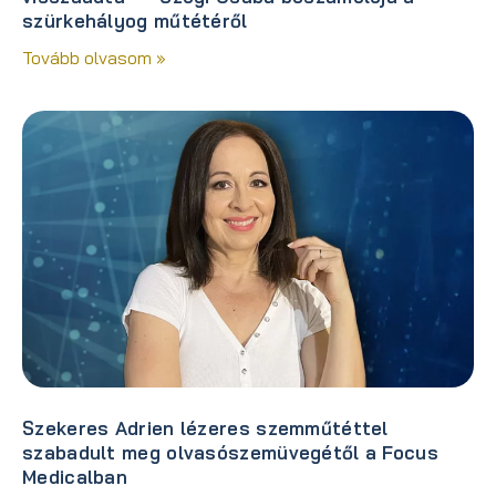
szürkehályog műtétéről
Tovább olvasom »
Szekeres Adrien lézeres szemműtéttel
szabadult meg olvasószemüvegétől a Focus
Medicalban