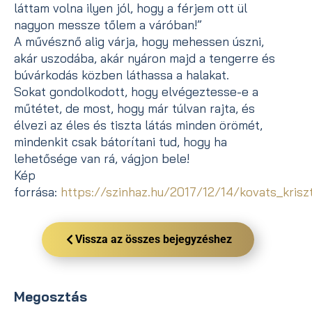
láttam volna ilyen jól, hogy a férjem ott ül
nagyon messze tőlem a váróban!”
A művésznő alig várja, hogy mehessen úszni,
akár uszodába, akár nyáron majd a tengerre és
búvárkodás közben láthassa a halakat.
Sokat gondolkodott, hogy elvégeztesse-e a
műtétet, de most, hogy már túlvan rajta, és
élvezi az éles és tiszta látás minden örömét,
mindenkit csak bátorítani tud, hogy ha
lehetősége van rá, vágjon bele!
Kép
forrása:
https://szinhaz.hu/2017/12/14/kovats_kri
Vissza az összes bejegyzéshez
Megosztás