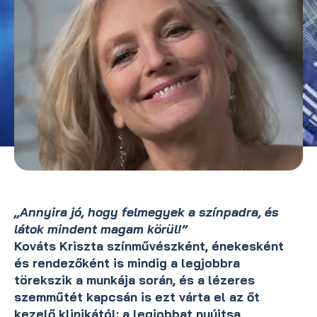
„Annyira jó, hogy felmegyek a színpadra, és
látok mindent magam körül!”
Kováts Kriszta színművészként, énekesként
és rendezőként is mindig a legjobbra
törekszik a munkája során, és a lézeres
szemműtét kapcsán is ezt várta el az őt
kezelő klinikától: a legjobbat nyújtsa