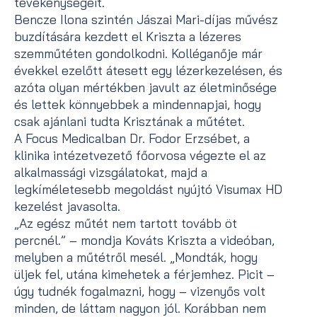
tevékenységeit.
Bencze Ilona szintén Jászai Mari-díjas művész
buzdítására kezdett el Kriszta a lézeres
szemműtéten gondolkodni. Kolléganője már
évekkel ezelőtt átesett egy lézerkezelésen, és
azóta olyan mértékben javult az életminősége
és lettek könnyebbek a mindennapjai, hogy
csak ajánlani tudta Krisztának a műtétet.
A Focus Medicalban Dr. Fodor Erzsébet, a
klinika intézetvezető főorvosa végezte el az
alkalmassági vizsgálatokat, majd a
legkíméletesebb megoldást nyújtó Visumax HD
kezelést javasolta.
„Az egész műtét nem tartott tovább öt
percnél.” – mondja Kováts Kriszta a videóban,
melyben a műtétről mesél. „Mondták, hogy
üljek fel, utána kimehetek a férjemhez. Picit –
úgy tudnék fogalmazni, hogy – vizenyős volt
minden, de láttam nagyon jól. Korábban nem