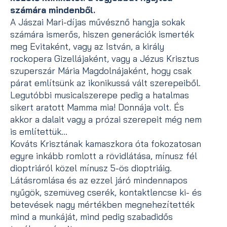
számára mindenből.
A Jászai Mari-díjas művésznő hangja sokak
számára ismerős, hiszen generációk ismerték
meg Evitaként, vagy az István, a király
rockopera Gizellájaként, vagy a Jézus Krisztus
szuperszár Mária Magdolnájaként, hogy csak
párat említsünk az ikonikussá vált szerepeiből.
Legutóbbi musicalszerepe pedig a hatalmas
sikert aratott Mamma mia! Donnája volt. És
akkor a dalait vagy a prózai szerepeit még nem
is említettük…
Kováts Krisztának kamaszkora óta fokozatosan
egyre inkább romlott a rövidlátása, mínusz fél
dioptriáról közel mínusz 5-ös dioptriáig.
Látásromlása és az ezzel járó mindennapos
nyűgök, szemüveg cserék, kontaktlencse ki- és
betevések nagy mértékben megnehezítették
mind a munkáját, mind pedig szabadidős