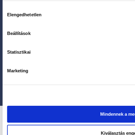
Szolgáltatások
Lézeres szemműtét (18-40 év)
Hozzájárulás
Lézeres szemműtét (40-65 év)
Elengedhetetlen
kiválasztása
Szürkehályog
Látásjavító lencseműtét
Beállítások
Egyéb kezelések
Információ
Árak
Statisztikai
Rólunk
Kapcsolat
Marketing
Adatvédelmi szabályzat
Adatkezelési tájékoztató
© Focus Medical minden jog fenntartva
Mindennek a m
Kiválasztás eng