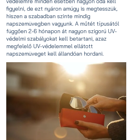
védelemre minden esetben nagyon oda kell
figyelni, de ezt nyáron amúgy is megtesszük,
hiszen a szabadban szinte mindig
napszemüvegben vagyunk. A műtét típusától
függően 2-6 hónapon át nagyon szigorú UV-
védelmi szabályokat kell betartani, azaz
megfelelő UV-védelemmel ellátott
napszemüveget kell állandóan hordani.