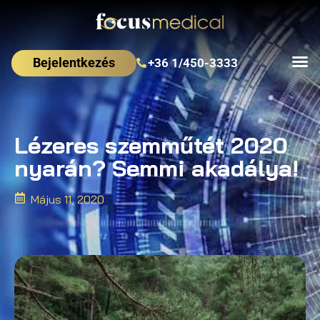
Bejelentkezés
+36 1/450-3333
Lézeres szemműtét 2020
nyarán? Semmi akadálya!
Május 11, 2020