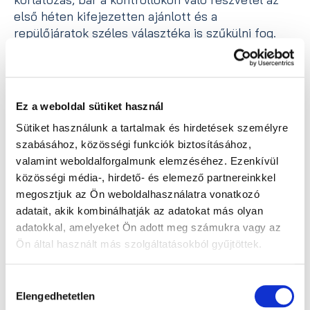
első héten kifejezetten ajánlott és a
repülőjáratok széles választéka is szűkülni fog.
És persze azt sem érdemes figyelmen kívül
hagyni, hogy ha még valaki a tanulmányait
végzi, akkor mennyivel könnyebb lehet az
újabb szemeszter kezdése egy nyáron
Ez a weboldal sütiket használ
“megszerzett” élesebb látással. Gondoljunk
Sütiket használunk a tartalmak és hirdetések személyre
bele, végre nem kellene az első padba ülni,
szabásához, közösségi funkciók biztosításához,
mert messzebbről is jól láthatjuk a táblát vagy
valamint weboldalforgalmunk elemzéséhez. Ezenkívül
a kivetítőt. Na és persze az sem utolsó
közösségi média-, hirdető- és elemező partnereinkkel
szempont, hogy nem fog annyira elfáradni a
megosztjuk az Ön weboldalhasználatra vonatkozó
szem a tanulástól, mint korábban a
adatait, akik kombinálhatják az adatokat más olyan
szemüveggel vagy lencsével.
adatokkal, amelyeket Ön adott meg számukra vagy az
Hogy megéri-e nyáron bevállalni a látásjavítást,
Ön által használt más szolgáltatásokból gyűjtöttek.
azt mindenkinek önállóan kell eldönteni, de a
fenti információk birtokában már biztosan
kevesebbet kell majd töprengeni.
Hozzájárulás
Elengedhetetlen
kiválasztása