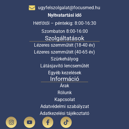
ugyfelszolgalat@focusmed.hu
Nyitvatartási idő
Hétfőtől – péntekig: 8:00-16:30
Szombaton 8:00-16:00
Szolgáltatások
Lézeres szemműtét (18-40 év)
Lézeres szemműtét (40-65 év)
Szürkehályog
Látásjavító lencseműtét
Egyéb kezelések
Információ
Árak
Rólunk
Kapcsolat
Adatvédelmi szabályzat
Adatkezelési tájékoztató