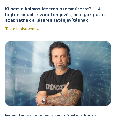
Ki nem alkalmas lézeres szemműtétre? – A
legfontosabb kizáró tényezők, amelyek gátat
szabhatnak a lézeres látásjavításnak
Tovább olvasom »
Fejes Tamás lézeres szemműtéte a Focus