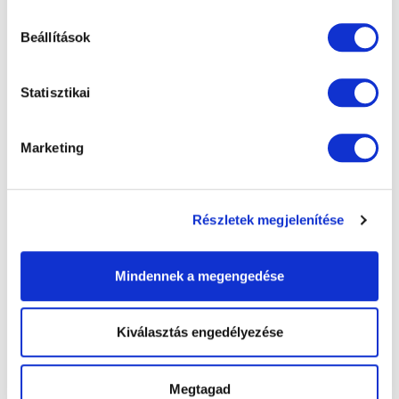
Vissza az összes bejegyzéshez
Beállítások
Statisztikai
Megosztás
Marketing
További bejegyzések
Részletek megjelenítése
Mindennek a megengedése
Kiválasztás engedélyezése
Megtagad