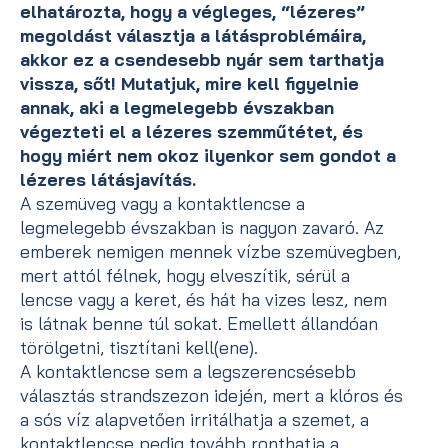
elhatározta, hogy a végleges, “lézeres”
megoldást választja a látásproblémáira,
akkor ez a csendesebb nyár sem tarthatja
vissza, sőt! Mutatjuk, mire kell figyelnie
annak, aki a legmelegebb évszakban
végezteti el a lézeres szemműtétet, és
hogy miért nem okoz ilyenkor sem gondot a
lézeres látásjavítás.
A szemüveg vagy a kontaktlencse a
legmelegebb évszakban is nagyon zavaró. Az
emberek nemigen mennek vízbe szemüvegben,
mert attól félnek, hogy elveszítik, sérül a
lencse vagy a keret, és hát ha vizes lesz, nem
is látnak benne túl sokat. Emellett állandóan
törölgetni, tisztítani kell(ene).
A kontaktlencse sem a legszerencsésebb
választás strandszezon idején, mert a klóros és
a sós víz alapvetően irritálhatja a szemet, a
kontaktlencse pedig tovább ronthatja a