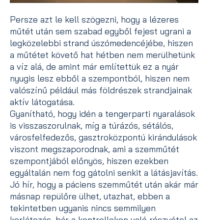
Persze azt le kell szögezni, hogy a lézeres
műtét után sem szabad egyből fejest ugrani a
legközelebbi strand úszómedencéjébe, hiszen
a műtétet követő hat hétben nem merülhetünk
a víz alá, de amint már említettük ez a nyár
nyugis lesz ebből a szempontból, hiszen nem
valószínű például más földrészek strandjainak
aktív látogatása.
Gyanítható, hogy idén a tengerparti nyaralások
is visszaszorulnak, míg a túrázós, sétálós,
városfelfedezős, gasztroközpontú kirándulások
viszont megszaporodnak, ami a szemműtét
szempontjából előnyös, hiszen ezekben
egyáltalán nem fog gátolni senkit a látásjavítás.
Jó hír, hogy a páciens szemműtét után akár már
másnap repülőre ülhet, utazhat, ebben a
tekintetben ugyanis nincs semmilyen
korlátozás, bár a kontrollokon való részvétel az