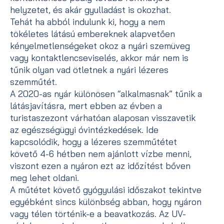
helyzetet, és akár gyulladást is okozhat.
Tehát ha abból indulunk ki, hogy a nem
tökéletes látású embereknek alapvetően
kényelmetlenségeket okoz a nyári szemüveg
vagy kontaktlencseviselés, akkor már nem is
tűnik olyan vad ötletnek a nyári lézeres
szemműtét.
A 2020-as nyár különösen “alkalmasnak” tűnik a
látásjavításra, mert ebben az évben a
turistaszezont várhatóan alaposan visszavetik
az egészségügyi óvintézkedések. Ide
kapcsolódik, hogy a lézeres szemműtétet
követő 4-6 hétben nem ajánlott vízbe menni,
viszont ezen a nyáron ezt az időzítést bőven
meg lehet oldani.
A műtétet követő gyógyulási időszakot tekintve
egyébként sincs különbség abban, hogy nyáron
vagy télen történik-e a beavatkozás. Az UV-