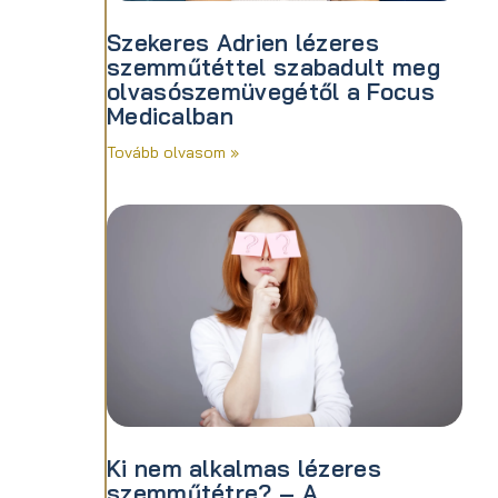
Szekeres Adrien lézeres
szemműtéttel szabadult meg
olvasószemüvegétől a Focus
Medicalban
Tovább olvasom »
Ki nem alkalmas lézeres
szemműtétre? – A