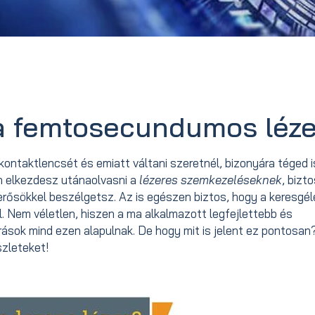
 a femtosecundumos léz
ntaktlencsét és emiatt váltani szeretnél, bizonyára téged i
 elkezdesz utánaolvasni a
lézeres szemkezeléseknek
, bizt
merősökkel beszélgetsz. Az is egészen biztos, hogy a keresgé
 Nem véletlen, hiszen a ma alkalmazott legfejlettebb és
rások mind ezen alapulnak. De hogy mit is jelent ez pontosan
szleteket!