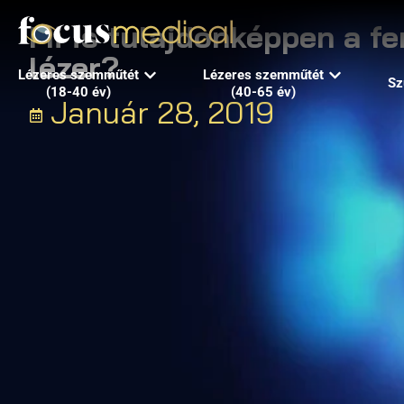
Mi is tulajdonképpen a 
lézer?
Lézeres szemműtét
Lézeres szemműtét
Sz
(18-40 év)
(40-65 év)
Január 28, 2019