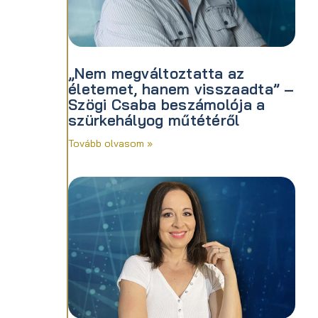
„Nem megváltoztatta az
életemet, hanem visszaadta” –
Szögi Csaba beszámolója a
szürkehályog műtétéről
Tovább olvasom »