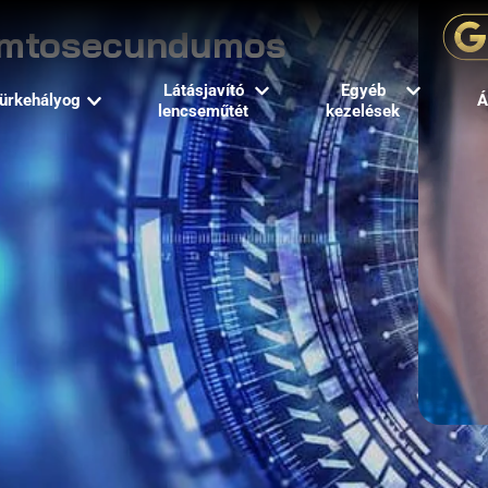
femtosecundumos
Látásjavító
Egyéb
ürkehályog
Á
lencseműtét
kezelések