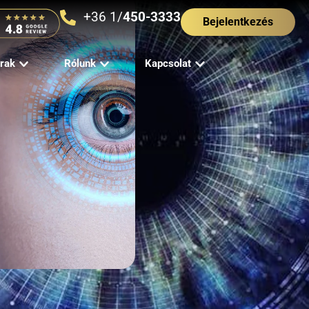
+36 1/
450-3333
Bejelentkezés
rak
Rólunk
Kapcsolat