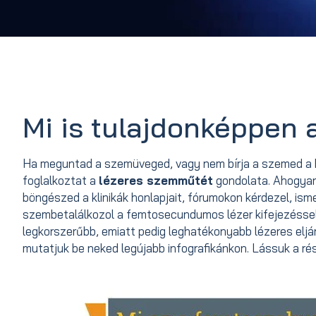
Mi is tulajdonképpen
Ha meguntad a szemüveged, vagy nem bírja a szemed a ko
foglalkoztat a
lézeres szemműtét
gondolata. Ahogyan
böngészed a klinikák honlapjait, fórumokon kérdezel, is
szembetalálkozol a femtosecundumos lézer kifejezéssel.
legkorszerűbb, emiatt pedig leghatékonyabb lézeres eljá
mutatjuk be neked legújabb infografikánkon. Lássuk a ré