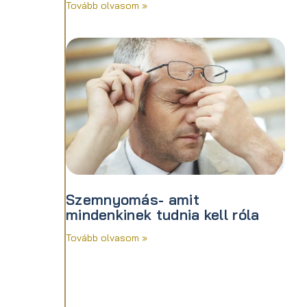
Tovább olvasom »
Szemnyomás- amit
mindenkinek tudnia kell róla
Tovább olvasom »