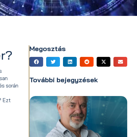
Megosztás
er?
s
osan
További bejegyzések
lés során
? Ezt