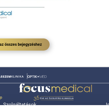
 az összes bejegyzéshez
ép
Szolgáltatások
I