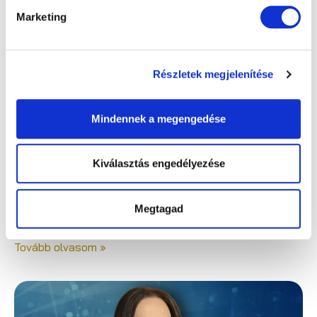
Marketing
Részletek megjelenítése
Mindennek a megengedése
Kiválasztás engedélyezése
„Nem megváltoztatta az életemet, hanem
visszaadta” – Szögi Csaba beszámolója a
Megtagad
szürkehályog műtétéről
Tovább olvasom »