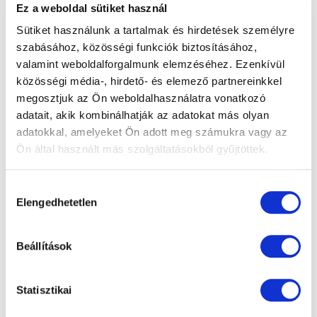
épp olyan gyógyszereket szedsz, amik
Ez a weboldal sütiket használ
aktuálisan kizárják a lézerkezelést. Ha relatív
Sütiket használunk a tartalmak és hirdetések személyre
ellenjavallatba ütközöl, kérdezd a
szabásához, közösségi funkciók biztosításához,
szemészedet, és ő majd megmondja, nagyjából
valamint weboldalforgalmunk elemzéséhez. Ezenkívül
mennyi idő múlva érdemes újra nekifutni az
közösségi média-, hirdető- és elemező partnereinkkel
alkalmassági vizsgálatnak.
megosztjuk az Ön weboldalhasználatra vonatkozó
adatait, akik kombinálhatják az adatokat más olyan
adatokkal, amelyeket Ön adott meg számukra vagy az
Vissza az összes bejegyzéshez
Ön által használt más szolgáltatásokból gyűjtöttek.
Hozzájárulás
Megosztás
Elengedhetetlen
kiválasztása
Beállítások
További bejegyzések
Statisztikai