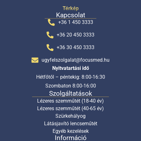
Térkép
Kapcsolat
+36 1 450 3333
+36 20 450 3333
+36 30 450 3333
ugyfelszolgalat@focusmed.hu
Nyitvatartási idő
Hétfőtől – péntekig: 8:00-16:30
Szombaton 8:00-16:00
Szolgáltatások
Lézeres szemműtét (18-40 év)
Lézeres szemműtét (40-65 év)
Szürkehályog
Látásjavító lencseműtét
Egyéb kezelések
Információ