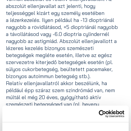
abszolút ellenjavallat azt jelenti, hogy
teljességgel kizárt egy személy esetében
a
lézerkezelés
. Ilyen például ha -13 dioptriánál
nagyobb a rövidlátásod, +5 dioptriánál nagyobb
a távollátásod vagy -6.0 dioptria cylindernél
nagyobb az astigmiád. Abszolút ellenjavallott a
lézeres kezelés bizonyos szemészeti
betegségek megléte esetén, illetve az egész
szervezetre kiterjedő betegségek esetén (pl.
súlyos cukorbetegség, beültetett pacemaker,
bizonyos autoimmun betegség stb.).
Relatív ellenjavallatról akkor beszélünk, ha
például épp száraz szem szindrómád van, nem
múltál el még 20 éves, gyógyítható aktív
szemészeti betegséged van (pl. heveny
kötőhártya-gyulladás), fél éven belül szeretnél
teherbe esni, vagy még szoptatsz, +4
dioptriánál nagyobb a hypermetropiád, vagy