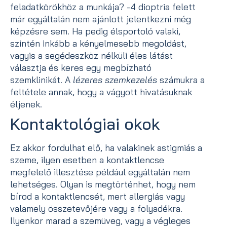
feladatkörökhöz a munkája? -4 dioptria felett
már egyáltalán nem ajánlott jelentkezni még
képzésre sem. Ha pedig élsportoló valaki,
szintén inkább a kényelmesebb megoldást,
vagyis a segédeszköz nélküli éles látást
választja és keres egy megbízható
szemklinikát. A
lézeres szemkezelés
számukra a
feltétele annak, hogy a vágyott hivatásuknak
éljenek.
Kontaktológiai okok
Ez akkor fordulhat elő, ha valakinek astigmiás a
szeme, ilyen esetben a kontaktlencse
megfelelő illesztése például egyáltalán nem
lehetséges. Olyan is megtörténhet, hogy nem
bírod a kontaktlencsét, mert allergiás vagy
valamely összetevőjére vagy a folyadékra.
Ilyenkor marad a szemüveg, vagy a végleges