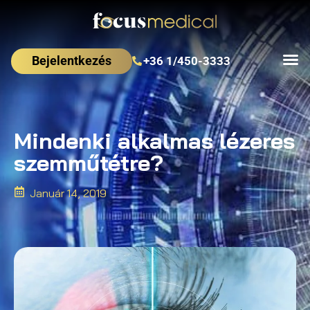
Bejelentkezés
+36 1/450-3333
Mindenki alkalmas lézeres
szemműtétre?
Január 14, 2019