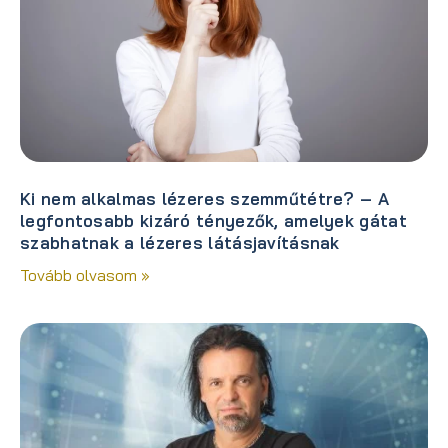
Ki nem alkalmas lézeres szemműtétre? – A
legfontosabb kizáró tényezők, amelyek gátat
szabhatnak a lézeres látásjavításnak
Tovább olvasom »