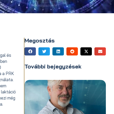
Megosztás
gal és
iben
További bejegyzések
0
ia a PRK
ználata.
 nem
 laktáció
pezi még
a.