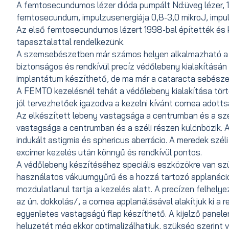
A femtosecundumos lézer dióda pumpált Nd:üveg lézer
femtosecundum, impulzusenergiája 0,8-3,0 mikroJ, impu
Az első femtosecundumos lézert 1998-bal építették és k
tapasztalattal rendelkezünk.
A szemsebészetben már számos helyen alkalmazható a 
biztonságos és rendkívül precíz védőlebeny kialakításán k
implantátum készíthető, de ma már a cataracta sebésze
A FEMTO kezelésnél tehát a védőlebeny kialakítása tört
jól tervezhetőek igazodva a kezelni kívánt cornea adott
Az elkészített lebeny vastagsága a centrumban és a szé
vastagsága a centrumban és a széli részen különbözik. A
indukált astigmia és sphericus aberrácio. A meredek szé
excimer kezelés után könnyű és rendkívül pontos.
A védőlebeny készítéséhez speciális eszközökre van szüks
használatos vákuumgyűrű és a hozzá tartozó applanációs
mozdulatlanul tartja a kezelés alatt. A precízen felhel
az ún. dokkolás/, a cornea applanálásával alakítjuk ki a 
egyenletes vastagságú flap készíthető. A kijelző panele
helyzetét még ekkor optimalizálhatjuk, szükség szerint v