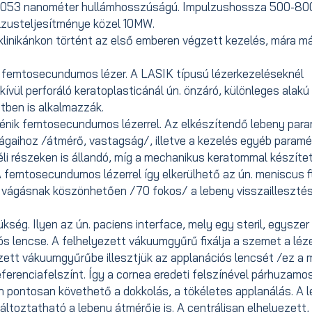
, 1053 nanométer hullámhosszúságú. Impulzushossza 500-80
lzusteljesítménye közel 10MW.
linikánkon történt az első emberen végzett kezelés, mára már
femtosecundumos lézer. A LASIK típusú lézerkezeléseknél
ívül perforáló keratoplasticánál ún. önzáró, különleges alakú
tben is alkalmazzák.
énik femtosecundumos lézerrel. Az elkészítendő lebeny para
ságaihoz /átmérő, vastagság/, illetve a kezelés egyéb paramé
li részeken is állandó, míg a mechanikus keratommal készíte
 femtosecundumos lézerrel így elkerülhető az ún. meniscus f
li vágásnak köszönhetően /70 fokos/ a lebeny visszailleszté
ég. Ilyen az ún. paciens interface, mely egy steril, egyszer
 lencse. A felhelyezett vákuumgyűrű fixálja a szemet a léz
yezett vákuumgyűrűbe illesztjük az applanációs lencsét /ez a 
referenciafelszínt. Így a cornea eredeti felszínével párhuzamos
n pontosan követhető a dokkolás, a tökéletes applanálás. A 
áltoztatható a lebeny átmérője is. A centrálisan elhelyezett,