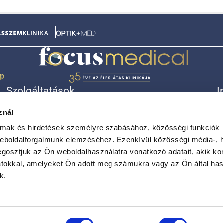
ép
Szolgáltatások
I
Lézeres szemműtét (18-40 év)
Á
znál
Lézeres szemműtét (40-65 év)
R
Szürkehályog
K
almak és hirdetések személyre szabásához, közösségi funkciók
Látásjavító lencseműtét
A
weboldalforgalmunk elemzéséhez. Ezenkívül közösségi média-, h
Egyéb kezelések
A
gosztjuk az Ön weboldalhasználatra vonatkozó adatait, akik ko
atokkal, amelyeket Ön adott meg számukra vagy az Ön által ha
k.