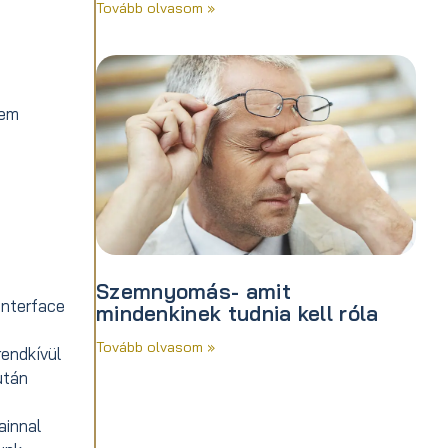
Tovább olvasom »
nem
Szemnyomás- amit
interface
mindenkinek tudnia kell róla
Tovább olvasom »
endkívül
után
ainnal