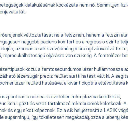
tegségek kialakulásának kockázata nem nő. Semmilyen fizik
enjavallatát.
őerejének változtatását ne a felszínen, hanem a felszín ala
ényegesen nagyobb paciens komfort és a regressio szinte telj
k idején, azonban a sok szövődmény mára nyilvánvalóvá tette,
ú, reprodukálhatóságú eljárásra van szükség. A femtolézer b
lézertípusok közül a femtosecundumos lézer hullámhossza a
álható lézersugár precíz felület alatti hatást vált ki. A segí
mer lézer felületi hatásával a kívánt dioptria eltávolításra k
ókuszpontban a cornea szövetében mikroplazma keletkezik,
zus körül gázt és vizet tartalmazó mikrobuborék keletkezik. 
 és egy síkot képeznek. Ez a sík helyettesíti a LASIK vágá
zéle sugárirányú, így tökéletesen megakadályozza a lebeny ké