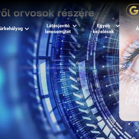
ől orvosok részére
Látásjavító
Egyéb
ürkehályog
Á
lencseműtét
kezelések