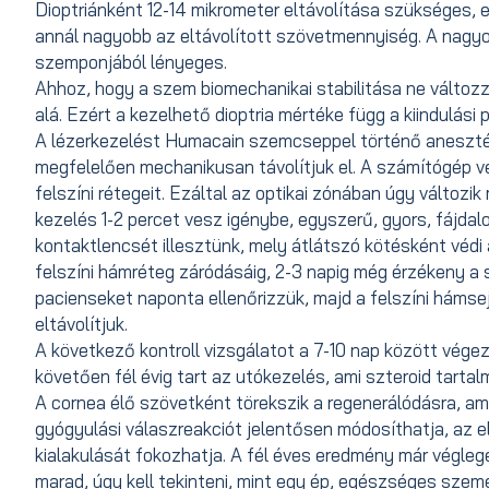
Dioptriánként 12-14 mikrometer eltávolítása szükséges, 
annál nagyobb az eltávolított szövetmennyiség. A nagy
szemponjából lényeges.
Ahhoz, hogy a szem biomechanikai stabilitása ne változ
alá. Ezért a kezelhető dioptria mértéke függ a kiindulási
A lézerkezelést Humacain szemcseppel történő aneszté
megfelelően mechanikusan távolítjuk el. A számítógép ve
felszíni rétegeit. Ezáltal az optikai zónában úgy változi
kezelés 1-2 percet vesz igénybe, egyszerű, gyors, fájda
kontaktlencsét illesztünk, mely átlátszó kötésként védi a
felszíni hámréteg záródásáig, 2-3 napig még érzékeny a 
pacienseket naponta ellenőrizzük, majd a felszíni hámse
eltávolítjuk.
A következő kontroll vizsgálatot a 7-10 nap között vége
követően fél évig tart az utókezelés, ami szteroid tart
A cornea élő szövetként törekszik a regenerálódásra, am
gyógyulási válaszreakciót jelentősen módosíthatja, az e
kialakulását fokozhatja. A fél éves eredmény már végl
marad, úgy kell tekinteni, mint egy ép, egészséges szem