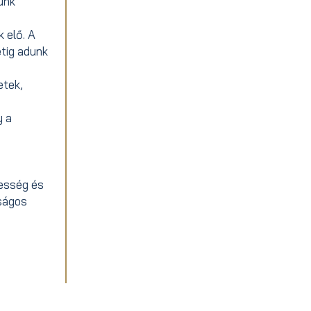
unk
 elő. A
étig adunk
etek,
y a
esség és
nságos