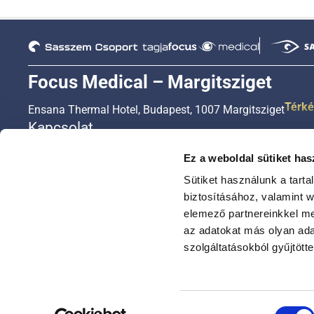
Focus Medical – Margitsziget
Térk
Ensana Thermal Hotel, Budapest, 1007 Margitsziget
Kapcsolat
+36 1 450 3333
Ez a weboldal sütiket has
+36 20 450 3333
Sütiket használunk a tart
+36 30 450 3333
biztosításához, valamint 
elemező partnereinkkel me
ugyfelszolgalat@focusmed.hu
az adatokat más olyan ad
Nyitvatartási idő
szolgáltatásokból gyűjtötte
Hétfőtől – péntekig: 8:00-16:30
Szombaton 8:00-16:00
Hozzájárulás