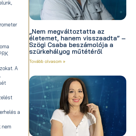
elünk,
krometer
„Nem megváltoztatta az
életemet, hanem visszaadta” –
Szögi Csaba beszámolója a
troma
szürkehályog műtétéről
 PRK
Tovább olvasom »
szokat. A
A
sét
zelést
erhelés a
e
k nem