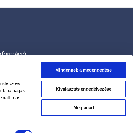
nformáció
rak
ólunk
Mindennek a megengedése
apcsolat
datvédelmi szabályzat
irdető- és
Kiválasztás engedélyezése
datkezelési tájékoztató
mbinálhatják
sznált más
Megtagad