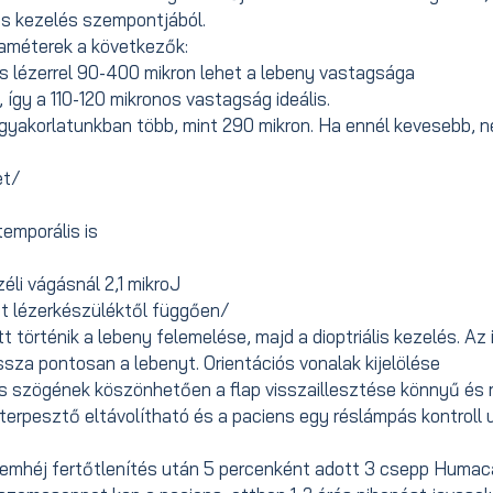
s kezelés szempontjából.
raméterek a következők:
 lézerrel 90-400 mikron lehet a lebeny vastagsága
így a 110-120 mikronos vastagság ideális.
i gyakorlatunkban több, mint 290 mikron. Ha ennél kevesebb, 
et/
temporális is
éli vágásnál 2,1 mikroJ
tt lézerkészüléktől függően/
 történik a lebeny felemelése, majd a dioptriális kezelés. Az 
issza pontosan a lebenyt. Orientációs vonalak kijelölése
s szögének köszönhetően a flap visszaillesztése könnyű és r
rpesztő eltávolítható és a paciens egy réslámpás kontroll 
szemhéj fertőtlenítés után 5 percenként adott 3 csepp Humac