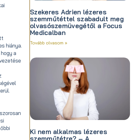
ai
Szekeres Adrien lézeres
szemműtéttel szabadult meg
olvasószemüvegétől a Focus
Medicalban
tt
Tovább olvasom »
es hiánya.
 hogy a
evezetése
z
tségével
erül.
A szorosan
si
sőbbi
Ki nem alkalmas lézeres
szemműtétre? – A