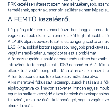
PRK kezelésen átesett szem nem sérülékenyebb, szembe
terhelésnek, sportnak, spontán szülésnek nem képezi ell
A FEMTO kezelésről
Régi igény a lézeres szemsebészetben, hogy a cornea tör
végezzük. Több oka is van ennek, a két legfontosabb a l
A LASIK eljárás bevezetését is ez az igény szülte anna
LASIK-nál sokkal biztonságosabb, nagyobb prediktivitás
végül maradéktalanul megoldotta ezt a problémát.
A fotodiszrupción alapuló corneasebészetben használt 
infravörös tartományba esik, 1053 nanométer. A jól fókusz
elkészített védőlebeny felhajtása után az alkalmazott exci
A femtosecundumos lézerkészülék működési elve:
A kis méretűvé fókuszált lézerimpulzusok hatására a f
elpárologtatva kb. 1 mikron szövetet. Minden egyes impul
egymás mellett képződő gázbuborékok összekapcsolódnak
felszínét, azzal az óriási különbséggel, hogy a vágás s
elmozdulását.