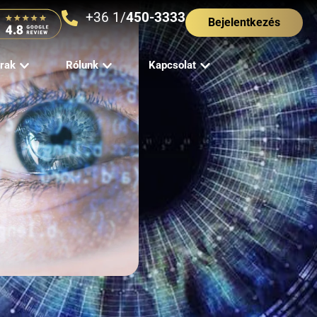
+36 1/
450-3333
Bejelentkezés
rak
Rólunk
Kapcsolat