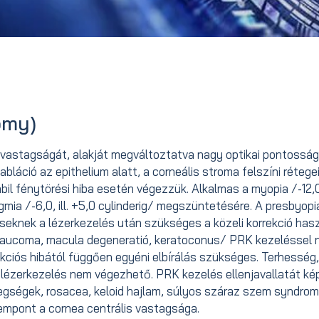
omy)
a vastagságát, alakját megváltoztatva nagy optikai pontosság
oabláció az epithelium alatt, a corneális stroma felszíni rétege
abil fénytörési hiba esetén végezzük. Alkalmas a myopia /-12,
igmia /-6,0, ill. +5,0 cylinderig/ megszüntetésére. A presbyop
nseknek a lézerkezelés után szükséges a közeli korrekció has
glaucoma, macula degeneratió, keratoconus/ PRK kezeléssel
kciós hibától függően egyéni elbírálás szükséges. Terhesség,
a lézerkezelés nem végezhető. PRK kezelés ellenjavallatát ké
egségek, rosacea, keloid hajlam, súlyos száraz szem syndrom
empont a cornea centrális vastagsága.