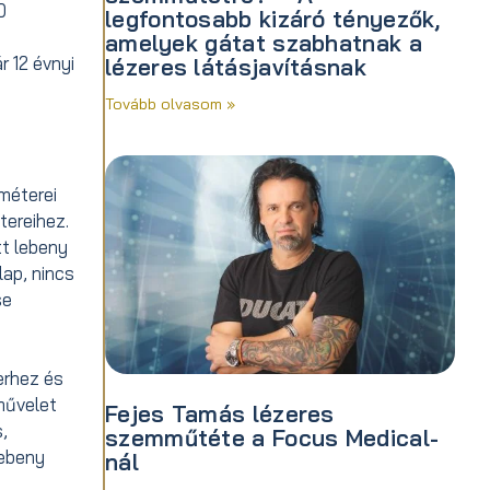
0
legfontosabb kizáró tényezők,
amelyek gátat szabhatnak a
 12 évnyi
lézeres látásjavításnak
Tovább olvasom »
méterei
tereihez.
tt lebeny
lap, nincs
se
erhez és
művelet
Fejes Tamás lézeres
,
szemműtéte a Focus Medical-
lebeny
nál