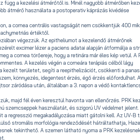
ez függ a kezelési átmérőtől is. Minél nagyobb átmérőben kez
obb átmérő használata a postoperativ káprázás kivédése
zon, a cornea centrális vastagságát nem csökkentjük 400 mi
 pachymetriás értéktől.
ziában végezzük. Az epitheliumot a kezelendő átmérőnek
zérelt excimer lézer a paciens adatai alapján átformálja a s
k meg a cornea törőereje, hogy a retinára már éles kép vetül. A
lommentes. A kezelés végén a corneára terápiás célból lágy
 kezelt területet, segíti a reepithelizációt, csökkenti a pana
szem, könnyezés, idegentest érzés, égő érzés előfordulhat. 
jtsor záródása után, általában a 3. napon a védő kontaktlenc
zzük, majd fél éven keresztül havonta van ellenőrzés. PRK ke
almú szemcseppek használatát, és szigorú UV védelmet jelent.
it a regresszió megakadályozása miatt gátolni kell. Az UV-B t
lülső stromális morfológia rendeződését hátráltathatja, Haz
egesnek tekinthető. A szemen látható nyoma a PRK kezelésne
et.