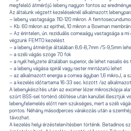
megfelelő átmérőjű lebeny nagyon fontos az eredménye
Az általunk végzett kezeléseknél alkalmazott lebenypa
– lebeny vastagsága: 110-120 mikron. A femtosecundumos
– Kb. 60 mikron az epithel, 10 mikron a Bowman membrán, 
– Az érintelen, ún. reziduális corneaágy vastagsága a m
végzünk FEMTO kezelést.
– a lebeny átmérője általában 8,6-8,7mm /5-9,5mm leh
– a széli vágás szöge 70 fok
– a nyél helyzete általában superior, de lehet nasalis és 
– a lebeny vágása spirál vagy raster mintázatú lehet
– az alkalmazott energia a cornea ágyban 1,6 mikroJ, a sz
– a kezelés időtartama 16-33 sec. között /az alkalmazo
A lebenykészítés után az excimer lézer mikroszkópja alatt
szűrt BSS-sel történő öblítése után kanüllel illesztjük v
lebenyfelemelés előtt nem szükséges, mert a széli vágá
pontos. Néhány másodperces várakozás után a szemhéjte
távozhat.
A kezelés helyi érzéstelenítésben történik. Betadinos 