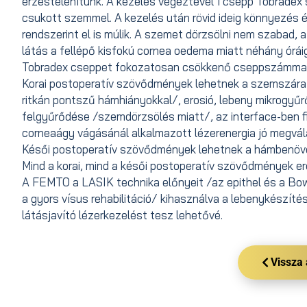
érzéstelenítünk. A kezelés végeztével 1 csepp Tobradex
csukott szemmel. A kezelés után rövid ideig könnyezés és
rendszerint el is múlik. A szemet dörzsölni nem szabad,
látás a fellépő kisfokú cornea oedema miatt néhány órá
Tobradex cseppet fokozatosan csökkenő cseppszámmal,
Korai postoperatív szövődmények lehetnek a szemszárazsá
ritkán pontszű hámhiányokkal/, erosió, lebeny mikrogyűr
felgyűrődése /szemdörzsölés miatt/, az interface-ben f
corneaágy vágásánál alkalmazott lézerenergia jó megvál
Késői postoperatív szövődmények lehetnek a hámbenövé
Mind a korai, mind a késői postoperatív szövődmények 
A FEMTO a LASIK technika előnyeit /az epithel és a 
a gyors vísus rehabilitáció/ kihasználva a lebenykészí
látásjavító lézerkezelést tesz lehetővé.
Vissza