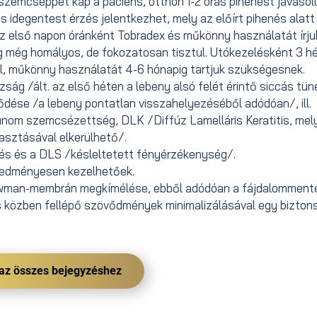
 szemcseppet kap a paciens, otthon 1-2 órás pihenést javasol
 idegentest érzés jelentkezhet, mely az előírt pihenés alatt
 az első napon óránként Tobradex és műkönny használatát írjuk
ig még homályos, de fokozatosan tisztul. Utókezelésként 3 h
 műkönny használatát 4-6 hónapig tartjuk szükségesnek.
g /ált. az első héten a lebeny alsó felét érintő siccás tün
ődése /a lebeny pontatlan visszahelyezéséből adódóan/, ill.
inom szemcsézettség, DLK /Diffúz Lamelláris Keratitis, mel
asztásával elkerülhető/.
s és a DLS /késleltetett fényérzékenység/.
eredményesen kezelhetőek.
Bowman-membrán megkímélése, ebből adódóan a fájdalomment
tés közben fellépő szövődmények minimalizálásával egy bizto
 az összes bejegyzéshez