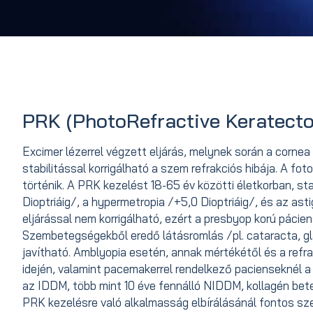
PRK (PhotoRefractive Keratect
Excimer lézerrel végzett eljárás, melynek során a corne
stabilitással korrigálható a szem refrakciós hibája. A fot
történik. A PRK kezelést 18-65 év közötti életkorban, st
Dioptriáig/, a hypermetropia /+5,0 Dioptriáig/, és az ast
eljárással nem korrigálható, ezért a presbyop korú pácie
Szembetegségekből eredő látásromlás /pl. cataracta, 
javítható. Amblyopia esetén, annak mértékétől és a refra
idején, valamint pacemakerrel rendelkező pacienseknél 
az IDDM, több mint 10 éve fennálló NIDDM, kollagén bet
PRK kezelésre való alkalmasság elbírálásánál fontos sz