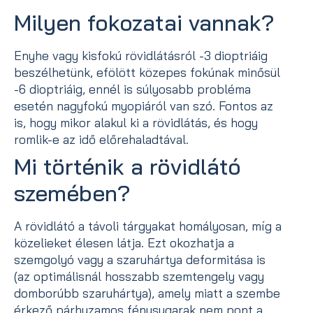
Milyen fokozatai vannak?
Enyhe vagy kisfokú rövidlátásról -3 dioptriáig
beszélhetünk, efölött közepes fokúnak minősül
-6 dioptriáig, ennél is súlyosabb probléma
esetén nagyfokú myopiáról van szó. Fontos az
is, hogy mikor alakul ki a rövidlátás, és hogy
romlik-e az idő előrehaladtával.
Mi történik a rövidlátó
szemében?
A rövidlátó a távoli tárgyakat homályosan, míg a
közelieket élesen látja. Ezt okozhatja a
szemgolyó vagy a szaruhártya deformitása is
(az optimálisnál hosszabb szemtengely vagy
domborúbb szaruhártya), amely miatt a szembe
érkező párhuzamos fénysugarak nem pont a