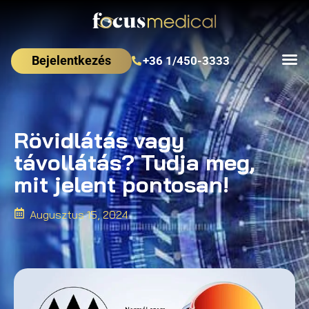
Bejelentkezés
+36 1/450-3333
Rövidlátás vagy
távollátás? Tudja meg,
mit jelent pontosan!
Augusztus 15, 2024