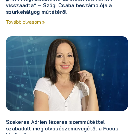
visszaadta” – Szögi Csaba beszámolója a
szürkehályog műtétéről
Tovább olvasom »
Szekeres Adrien lézeres szemműtéttel
szabadult meg olvasószemüvegétől a Focus