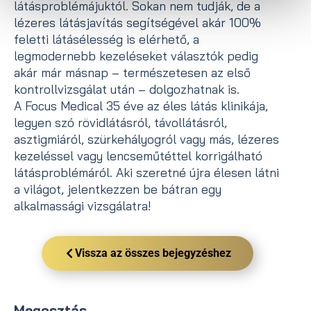
látásproblémájuktól. Sokan nem tudják, de a
lézeres látásjavítás segítségével akár 100%
feletti látásélesség is elérhető, a
legmodernebb kezeléseket választók pedig
akár már másnap – természetesen az első
kontrollvizsgálat után – dolgozhatnak is.
A Focus Medical 35 éve az éles látás klinikája,
legyen szó rövidlátásról, távollátásról,
asztigmiáról, szürkehályogról vagy más, lézeres
kezeléssel vagy lencseműtéttel korrigálható
látásproblémáról. Aki szeretné újra élesen látni
a világot, jelentkezzen be bátran egy
alkalmassági vizsgálatra!
Vissza az összes bejegyzéshez
Megosztás