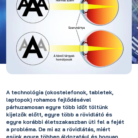
A technológia (okostelefonok, tabletek,
laptopok) rohamos fejlődésével
párhuzamosan egyre több időt töltünk
kijelzők előtt, egyre több a rövidlátó és
egyre korábbi életszakaszban üti fel a fejét
a probléma. De mi az a rövidlátás, miért
esünk egyre többen áldozatául és hogyan