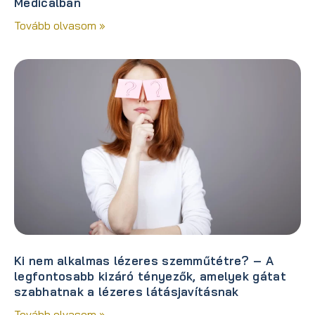
Medicalban
Tovább olvasom »
Ki nem alkalmas lézeres szemműtétre? – A
legfontosabb kizáró tényezők, amelyek gátat
szabhatnak a lézeres látásjavításnak
Tovább olvasom »