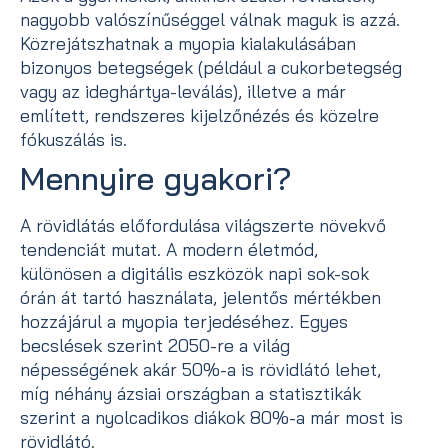
nagyobb valószínűséggel válnak maguk is azzá.
Közrejátszhatnak a myopia kialakulásában
bizonyos betegségek (például a cukorbetegség
vagy az ideghártya-leválás), illetve a már
említett, rendszeres kijelzőnézés és közelre
fókuszálás is.
Mennyire gyakori?
A rövidlátás előfordulása világszerte növekvő
tendenciát mutat. A modern életmód,
különösen a digitális eszközök napi sok-sok
órán át tartó használata, jelentős mértékben
hozzájárul a myopia terjedéséhez. Egyes
becslések szerint 2050-re a világ
népességének akár 50%-a is rövidlátó lehet,
míg néhány ázsiai országban a statisztikák
szerint a nyolcadikos diákok 80%-a már most is
rövidlátó.