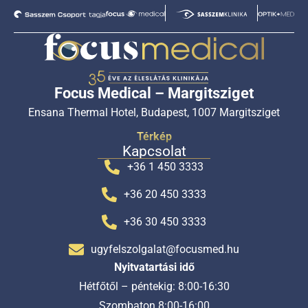
Focus Medical – Margitsziget
Ensana Thermal Hotel, Budapest, 1007 Margitsziget
Térkép
Kapcsolat
+36 1 450 3333
+36 20 450 3333
+36 30 450 3333
ugyfelszolgalat@focusmed.hu
Nyitvatartási idő
Hétfőtől – péntekig: 8:00-16:30
Szombaton 8:00-16:00