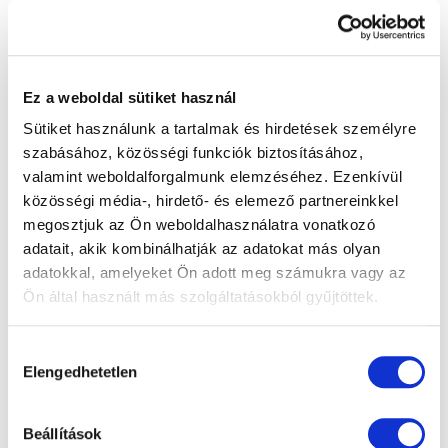
táblától. Talán a legjobb azt figyelni, honnan
nézik a tévét: ha csak közelről hajlandók, akkor
érdemes felkeresni a gyermekszemészt. A
gyerekek esetében azért is nehéz észrevenni a
rövidlátást, mert jellemzően kis térben
Ez a weboldal sütiket használ
mozognak, ahol élesen látnak.
Sütiket használunk a tartalmak és hirdetések személyre
Mit lehet tenni a
szabásához, közösségi funkciók biztosításához,
valamint weboldalforgalmunk elemzéséhez. Ezenkívül
rövidlátás kialakulása
közösségi média-, hirdető- és elemező partnereinkkel
megosztjuk az Ön weboldalhasználatra vonatkozó
ellen?
adatait, akik kombinálhatják az adatokat más olyan
adatokkal, amelyeket Ön adott meg számukra vagy az
A rövidlátás megelőzése, de legalábbis a
Ön által használt más szolgáltatásokból gyűjtöttek.
kialakulás elodázása érdekében fontos a
megfelelő mennyiségű szabadtéri tevékenység,
Hozzájárulás
különösen gyermekkorban, mivel a természetes
Elengedhetetlen
kiválasztása
fény és gyakori távolra fókuszálás segíthet a
szem egészségének megőrzésében (persze
nem szabad megfeledkezni a megfelelő UV-
Beállítások