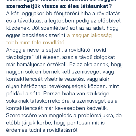
szerezhetjük vissza az éles látásunkat?
A két leggyakoribb fénytörési hiba a rövidlátás
és a távollátás, a legtöbben pedig az előbbivel
küzdenek. Jól szemlélteti ezt az az adat, hogy
egyes becslések szerint
a magyar lakosság
több mint fele rövidlátó
.
Ahogy a neve is sejteti, a rövidlátó “rövid
távolságra” lát élesen, azaz a távoli dolgokat
már homályosan érzékeli. Ez az oka annak, hogy
nagyon sok embernek kell szemüveget vagy
kontaktlencsét viselnie vezetés, vagy akár
olyan hétköznapi tevékenységek közben, mint
például a séta. Persze hiába van szüksége
sokaknak látáskorrekcióra, a szemüveget és a
kontaktlencsét már kevesebben kedvelik.
Szerencsére van megoldás a problémájukra, de
előbb járjuk körbe, hogy pontosan mit is
érdemes tudni a rövidlátásról.