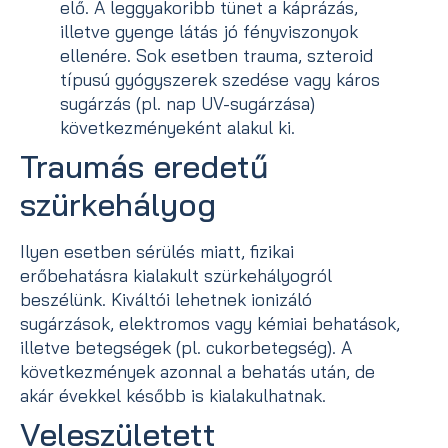
elő. A leggyakoribb tünet a káprázás,
illetve gyenge látás jó fényviszonyok
ellenére. Sok esetben trauma, szteroid
típusú gyógyszerek szedése vagy káros
sugárzás (pl. nap UV-sugárzása)
következményeként alakul ki.
Traumás eredetű
szürkehályog
Ilyen esetben sérülés miatt, fizikai
erőbehatásra kialakult szürkehályogról
beszélünk. Kiváltói lehetnek ionizáló
sugárzások, elektromos vagy kémiai behatások,
illetve betegségek (pl. cukorbetegség). A
következmények azonnal a behatás után, de
akár évekkel később is kialakulhatnak.
Veleszületett