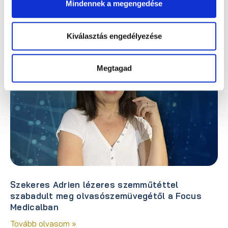
Mindennek a megengedése
Tovább olvasom »
Kiválasztás engedélyezése
Megtagad
Szekeres Adrien lézeres szemműtéttel
szabadult meg olvasószemüvegétől a Focus
Medicalban
Tovább olvasom »