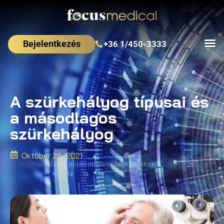
Bejelentkezés
+36 1/450-3333
A szürkehályog típusai és
a másodlagos
szürkehályog
Október 26, 2021