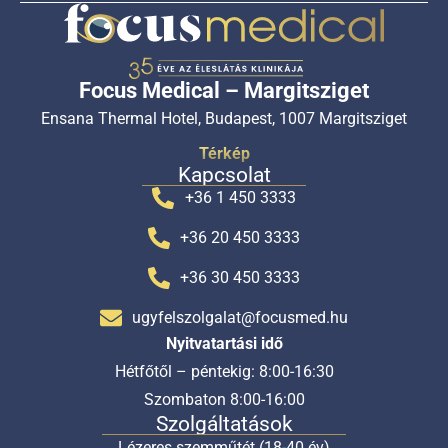
Focus Medical – Margitsziget
Ensana Thermal Hotel, Budapest, 1007 Margitsziget
Térkép
Kapcsolat
+36 1 450 3333
+36 20 450 3333
+36 30 450 3333
ugyfelszolgalat@focusmed.hu
Nyitvatartási idő
Hétfőtől – péntekig: 8:00-16:30
Szombaton 8:00-16:00
Szolgáltatások
Lézeres szemműtét (18-40 év)