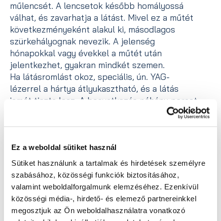
műlencsét. A lencsetok később homályossá
válhat, és zavarhatja a látást. Mivel ez a műtét
következményeként alakul ki, másodlagos
szürkehályognak nevezik. A jelenség
hónapokkal vagy évekkel a műtét után
jelentkezhet, gyakran mindkét szemen.
Ha látásromlást okoz, speciális, ún. YAG-
lézerrel a hártya átlyukasztható, és a látás
ismét tiszta lesz. A beavatkozás néhány percet
vesz igénybe, teljesen fájdalommentes, és nem
igényel újabb műtétet.
Ez a weboldal sütiket használ
Vissza az összes bejegyzéshez
Sütiket használunk a tartalmak és hirdetések személyre
szabásához, közösségi funkciók biztosításához,
valamint weboldalforgalmunk elemzéséhez. Ezenkívül
Megosztás
közösségi média-, hirdető- és elemező partnereinkkel
megosztjuk az Ön weboldalhasználatra vonatkozó