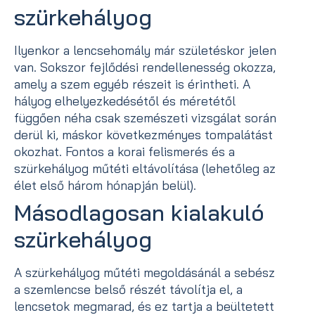
szürkehályog
Ilyenkor a lencsehomály már születéskor jelen
van. Sokszor fejlődési rendellenesség okozza,
amely a szem egyéb részeit is érintheti. A
hályog elhelyezkedésétől és méretétől
függően néha csak szemészeti vizsgálat során
derül ki, máskor következményes tompalátást
okozhat. Fontos a korai felismerés és a
szürkehályog műtéti eltávolítása (lehetőleg az
élet első három hónapján belül).
Másodlagosan kialakuló
szürkehályog
A szürkehályog műtéti megoldásánál a sebész
a szemlencse belső részét távolítja el, a
lencsetok megmarad, és ez tartja a beültetett