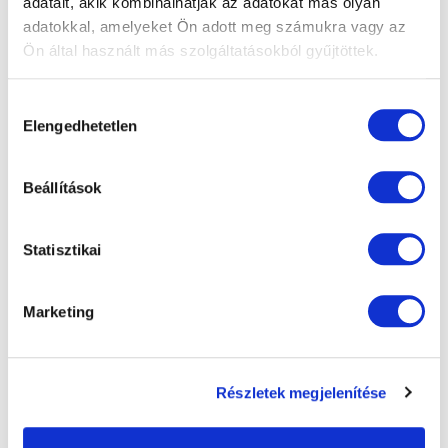
adatait, akik kombinálhatják az adatokat más olyan
adatokkal, amelyeket Ön adott meg számukra vagy az
Ön által használt más szolgáltatásokból gyűjtöttek.
További bejegyzések
Hozzájárulás
Elengedhetetlen
kiválasztása
Beállítások
Statisztikai
Marketing
Részletek megjelenítése
„Nem megváltoztatta az életemet, hanem
visszaadta” – Szögi Csaba beszámolója a
szürkehályog műtétéről