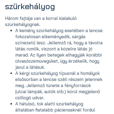
szürkehályog
Három fajtája van a korral kialakuló
szürkehályognak.
A kemény szürkehályog esetében a lencse
fokozatosan elkeményedik, sárgás
színezetű lesz. Jellemző rá, hogy a távolra
látás romlik, viszont a közelre látás jó
marad. Az ilyen betegek elhagyják korábbi
olvasószemüvegüket, úgy érzékelik, hogy
javul a látásuk.
A kérgi szürkehályog típusnál a homályok
elsősorban a lencse széli részein jelennek
meg. Jellemző tünete a fényforrások
(utcai lámpák, autók stb.) körül megjelenő
csillogó udvar.
A hátulsó, tok alatti szürkehályog
általában fiatalabb pácienseknél fordul