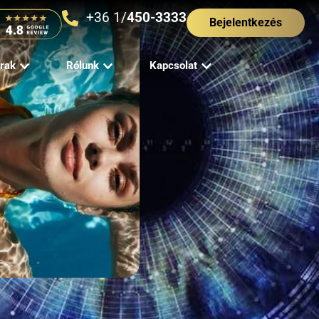
+36 1/
450-3333
Bejelentkezés
rak
Rólunk
Kapcsolat