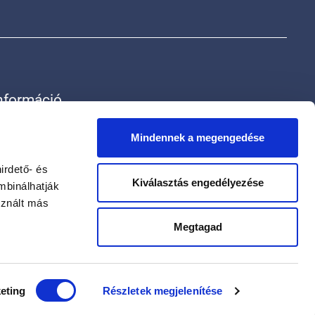
nformáció
rak
ólunk
Mindennek a megengedése
apcsolat
datvédelmi szabályzat
irdető- és
Kiválasztás engedélyezése
datkezelési tájékoztató
mbinálhatják
sznált más
Megtagad
eting
Részletek megjelenítése