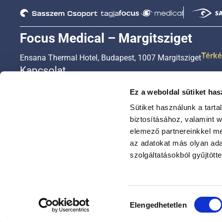
Focus Medical – Margitsziget
Térk
Ensana Thermal Hotel, Budapest, 1007 Margitsziget
Kapcsolat
+36 1 450 3333
Ez a weboldal sütiket has
+36 20 450 3333
Sütiket használunk a tart
+36 30 450 3333
biztosításához, valamint 
elemező partnereinkkel me
ugyfelszolgalat@focusmed.hu
az adatokat más olyan ad
Nyitvatartási idő
szolgáltatásokból gyűjtötte
Hétfőtől – péntekig: 8:00-16:30
Szombaton 8:00-16:00
Hozzájárulás
Elengedhetetlen
kiválasztása
© Focus Medical minden jog fenntartva