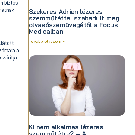
m biztos
hatnak
Szekeres Adrien lézeres
szemműtéttel szabadult meg
olvasószemüvegétől a Focus
Medicalban
Tovább olvasom »
llátott
számára a
szárítja
Ki nem alkalmas lézeres
szemműtétre? – A