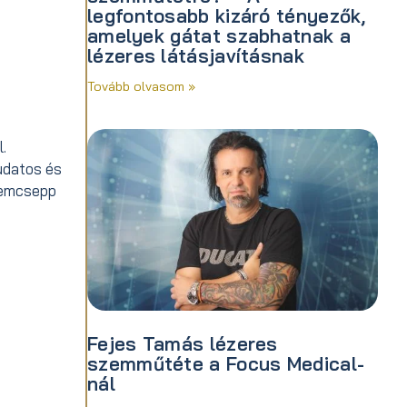
legfontosabb kizáró tényezők,
amelyek gátat szabhatnak a
lézeres látásjavításnak
Tovább olvasom »
.
tudatos és
szemcsepp
Fejes Tamás lézeres
szemműtéte a Focus Medical-
nál