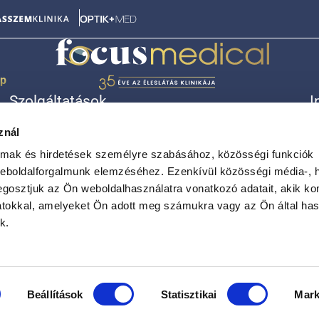
ép
Szolgáltatások
I
Lézeres szemműtét (18-40 év)
Á
znál
Lézeres szemműtét (40-65 év)
R
Szürkehályog
K
almak és hirdetések személyre szabásához, közösségi funkciók
Látásjavító lencseműtét
A
weboldalforgalmunk elemzéséhez. Ezenkívül közösségi média-, h
Egyéb kezelések
A
gosztjuk az Ön weboldalhasználatra vonatkozó adatait, akik ko
atokkal, amelyeket Ön adott meg számukra vagy az Ön által ha
k.
Beállítások
Statisztikai
Mark