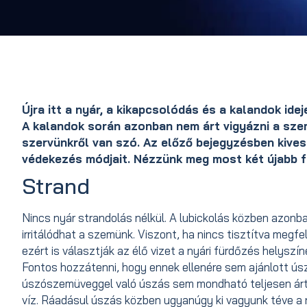
Újra itt a nyár, a kikapcsolódás és a kalandok idej
A kalandok során azonban nem árt vigyázni a sze
szervünkről van szó. Az előző bejegyzésben kives
védekezés módjait. Nézzünk meg most két újabb f
Strand
Nincs nyár strandolás nélkül. A lubickolás közben azonba
irritálódhat a szemünk. Viszont, ha nincs tisztítva megf
ezért is választják az élő vizet a nyári fürdőzés helyszín
Fontos hozzátenni, hogy ennek ellenére sem ajánlott ús
úszószemüveggel való úszás sem mondható teljesen árt
víz. Ráadásul úszás közben ugyanúgy ki vagyunk téve 