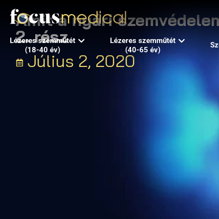
Amit a nyári szemvédele
2. rész
Lézeres szemműtét
Lézeres szemműtét
Sz
(18-40 év)
(40-65 év)
Július 2, 2020