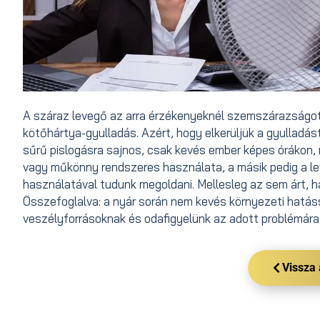
A száraz levegő az arra érzékenyeknél szemszárazságot
kötőhártya-gyulladás. Azért, hogy elkerüljük a gyulladás
sűrű pislogásra sajnos, csak kevés ember képes órákon,
vagy műkönny rendszeres használata, a másik pedig a l
használatával tudunk megoldani. Mellesleg az sem árt, ha
Összefoglalva: a nyár során nem kevés környezeti hatás
veszélyforrásoknak és odafigyelünk az adott problémára,
Vissza