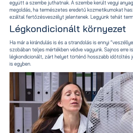
együtt a szembe juthatnak. A szembe került vegyi anyago
megoldás, ha természetes eredetű kozmetikumokat hasz
ezáltal fertőzésveszélyt jelentenek. Legyünk tehát ter
Légkondicionált környezet
Ha már a kirándulás is és a strandolás is ennyi “veszéllye
szobában teljes mértékben védve vagyunk. Sajnos erre is
légkondicionált, zárt helyet történő hosszabb időtöltés j
is egyben.