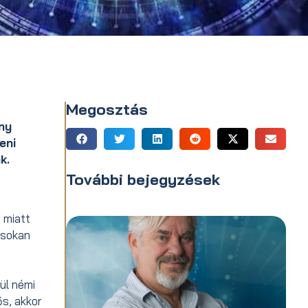
Megosztás
ny
eni
k.
További bejegyzések
z miatt
 sokan
ül némi
s, akkor