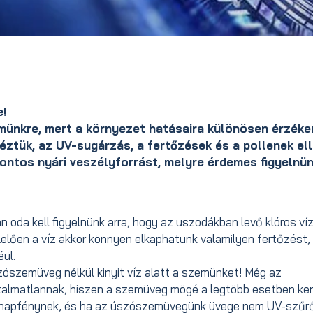
e!
münkre, mert a környezet hatásaira különösen érzéke
éztük, az UV-sugárzás, a fertőzések és a pollenek ell
ontos nyári veszélyforrást, melyre érdemes figyelnün
n oda kell figyelnünk arra, hogy az uszodákban levő klóros ví
elelően a víz akkor könnyen elkaphatunk valamilyen fertőzést,
éül.
zószemüveg nélkül kinyit víz alatt a szemünket! Még az
almatlannak, hiszen a szemüveg mögé a legtöbb esetben ker
a napfénynek, és ha az úszószemüvegünk üvege nem UV-szűrő