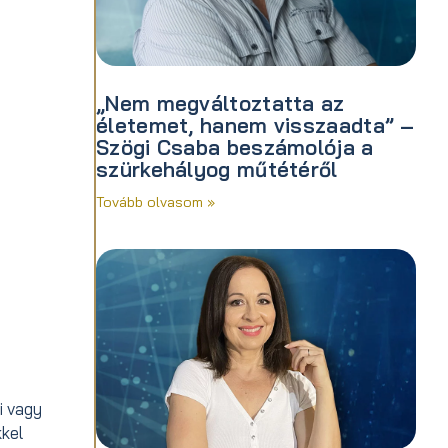
„Nem megváltoztatta az
életemet, hanem visszaadta” –
Szögi Csaba beszámolója a
szürkehályog műtétéről
Tovább olvasom »
i vagy
kkel