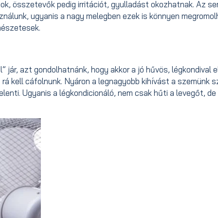
k, összetevők pedig irritációt, gyulladást okozhatnak. Az se
nálunk, ugyanis a nagy melegben ezek is könnyen megromol
mészetesek.
l” jár, azt gondolhatnánk, hogy akkor a jó hűvös, légkondival e
 rá kell cáfolnunk. Nyáron a legnagyobb kihívást a szemünk 
elenti. Ugyanis a légkondicionáló, nem csak hűti a levegőt, de 