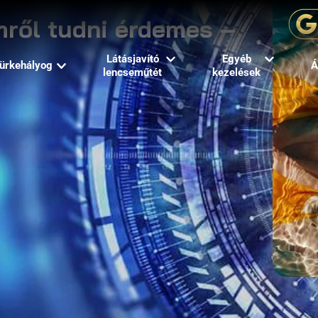
mről tudni érdemes –
Látásjavító
Egyéb
ürkehályog
Á
lencseműtét
kezelések