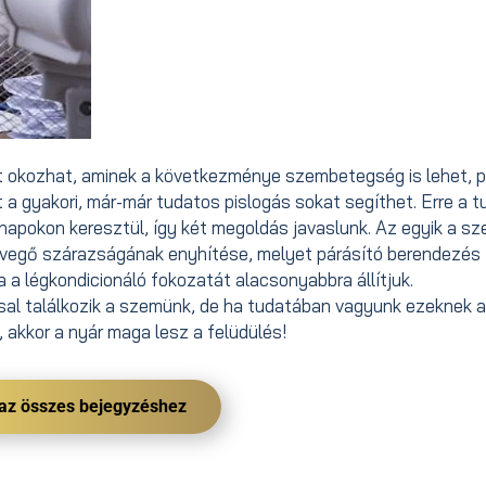
 okozhat, aminek a következménye szembetegség is lehet, pl
t a gyakori, már-már tudatos pislogás sokat segíthet. Erre a 
 napokon keresztül, így két megoldás javaslunk. Az egyik a 
evegő szárazságának enyhítése, melyet párásító berendezés
 a légkondicionáló fokozatát alacsonyabbra állítjuk.
sal találkozik a szemünk, de ha tudatában vagyunk ezeknek a
 akkor a nyár maga lesz a felüdülés!
 az összes bejegyzéshez