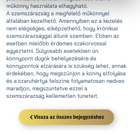
műkönny használata elhagyható.
A szemszárazság a megfelelő műkönnyel
általában kezelhető. Amennyiben ez a kezelés
nem elégséges, elképzelhető, hogy krónikus
szemszárazsággal állunk szemben. Ebben az
esetben mielőbb érdemes szakorvossal
egyeztetni. Súlyosabb esetekben ún.
könnypont dugók behelyezésére és
könnypontok elzárására is szükség lehet, annak
érdekében, hogy megszűnjön a könny elfolyása
és a szaruhártya felszíne folyamatosan nedves
maradjon, megszüntetve ezzel a
szemszárazság kellemetlen tüneteit.
Vissza az összes bejegyzéshez