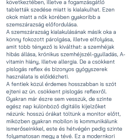
következtében, illetve a fogamzásgátló
tabletták szedése miatt is kialakulhat. Ezen
okok miatt a nők körében gyakoribb a
szemszárazság előfordulása.
A szemszárazság kialakulásának másik oka a
könny fokozott párolgása, illetve elfolyása,
amit több tényező is kiválthat: a szemhéjak
hibás állása, krónikus szemhéjszél-gyulladás, A-
vitamin hiány, illetve allergia. De a csökkent
pislogás reflex és bizonyos gyógyszerek
használata is előidézheti.
A fentiek közül érdemes hosszabban is szót
ejteni az ún. csökkent pislogás reflexről.
Gyakran már észre sem vesszük, de szinte
egész nap különböző digitális kijelzőket
nézünk: hosszú órákat töltünk a monitor előtt,
miközben gyakran mobilon is kommunikálunk
ismerőseinkkel, este és hétvégén pedig szinte
folyamatosan megy a tévé. Ez a modernkori