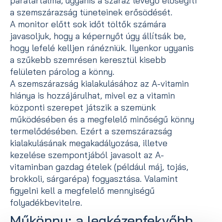
a szemszárazság tüneteinek erősödését.
A monitor előtt sok időt töltők számára
javasoljuk, hogy a képernyőt úgy állítsák be,
hogy lefelé kelljen ránézniük. Ilyenkor ugyanis
a szűkebb szemrésen keresztül kisebb
felületen párolog a könny.
A szemszárazság kialakulásához az A-vitamin
hiánya is hozzájárulhat, mivel ez a vitamin
központi szerepet játszik a szemünk
működésében és a megfelelő minőségű könny
termelődésében. Ezért a szemszárazság
kialakulásának megakadályozása, illetve
kezelése szempontjából javasolt az A-
vitaminban gazdag ételek (például máj, tojás,
brokkoli, sárgarépa) fogyasztása. Valamint
figyelni kell a megfelelő mennyiségű
folyadékbevitelre.
Műkönny: a legkézenfekvőbb