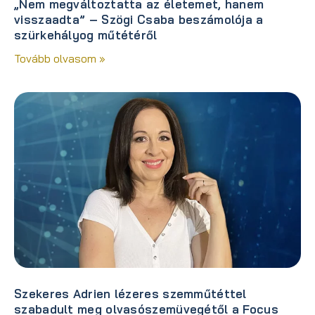
„Nem megváltoztatta az életemet, hanem
visszaadta” – Szögi Csaba beszámolója a
szürkehályog műtétéről
Tovább olvasom »
Szekeres Adrien lézeres szemműtéttel
szabadult meg olvasószemüvegétől a Focus