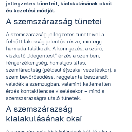
jellegzetes tüneteit, kialakulásának okait
és kezelési módját.
A szemszárazság tünetei
A szemszárazság jellegzetes tüneteivel a
felnőtt lakosság jelentős része, mintegy
harmada találkozik. A könnyezés, a szúró,
viszkető „idegentest” érzés a szemben,
fényérzékenység, homályos látás,
szemfáradtság (például éjszakai vezetéskor), a
szem bevörösödése, reggelente beszáradt
váladék a szemzugban, valamint kellemetlen
érzés kontaktlencse viselésekor – mind a
szemszárazságra utaló tünetek.
A szemszárazság
kialakulásának okai
A szemszárazság kialakulásának két fő oka a