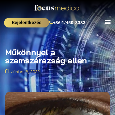
Bejelentkezés
+36 1/450-3333
Műkönnyel a
szemszárazság ellen
Június 16, 2022