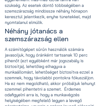
szükség. Az esetek döntő többségében a
szemszárazság mindössze néhány hónapon
keresztül jelentkezik, enyhe tünetekkel, majd
nyomtalanul elmúlik.
Néhány jótanács a
szemszárazság ellen
A számítógépet sűrűn használók számára
javasoljuk, hogy óránként tartsanak 10 perc
pihenőt (ezt egyébként már jogszabály is
biztosítja), lehetőleg elhagyva a
munkaállomást, lehetőséget biztosítva ezzel a
szemnek, hogy távolabbi pontokra fókuszáljon.
Ha ez nem megoldható, akkor próbáljuk lehunyt
szemmel pihentetni a szemet. Érdemes
odafigyelni arra is, hogy a munkavégzés
helyiségében megfelelő legyen a levegő
páratartalma, ugyanis a száraz levegő elősegíti