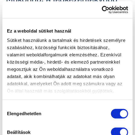
megoldás
A szemszárazság kezelésének
legkézenfekvőbb módja a műkönny használata.
Ez a weboldal sütiket használ
Mivel nagyon sok termék van forgalomban, a
Sütiket használunk a tartalmak és hirdetések személyre
szakorvosok a probléma okainak felderítését
szabásához, közösségi funkciók biztosításához,
követően, személyre szabottan választják ki a
valamint weboldalforgalmunk elemzéséhez. Ezenkívül
legmegfelelőbbet. Mivel a könny pótlása
közösségi média-, hirdető- és elemező partnereinkkel
általában gyakori használatot tesz
megosztjuk az Ön weboldalhasználatra vonatkozó
szükségessé, mindegyik műkönny esetében
adatait, akik kombinálhatják az adatokat más olyan
elvárás, hogy ne legyen semmilyen
adatokkal, amelyeket Ön adott meg számukra vagy az
mellékhatása és ne tartalmazzon centrimid és
Ön által használt más szolgáltatásokból gyűjtöttek.
benzalkónium-kloridos tartósítószert, ezek
ugyanis hosszú távon károsíthatják a
Hozzájárulás
szemfelszínt. A modern műkönnyek azonnal
Elengedhetetlen
kiválasztása
lebomló tartósítószereket tartalmaznak, illetve
tartósítószer-mentesek, ha naponta legalább
ötször kell a szemcseppet alkalmazni, az
Beállítások