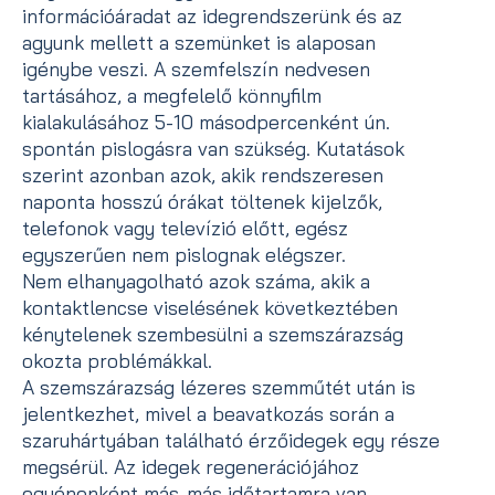
információáradat az idegrendszerünk és az
agyunk mellett a szemünket is alaposan
igénybe veszi. A szemfelszín nedvesen
tartásához, a megfelelő könnyfilm
kialakulásához 5-10 másodpercenként ún.
spontán pislogásra van szükség. Kutatások
szerint azonban azok, akik rendszeresen
naponta hosszú órákat töltenek kijelzők,
telefonok vagy televízió előtt, egész
egyszerűen nem pislognak elégszer.
Nem elhanyagolható azok száma, akik a
kontaktlencse viselésének következtében
kénytelenek szembesülni a szemszárazság
okozta problémákkal.
A szemszárazság lézeres szemműtét után is
jelentkezhet, mivel a beavatkozás során a
szaruhártyában található érzőidegek egy része
megsérül. Az idegek regenerációjához
egyénenként más-más időtartamra van