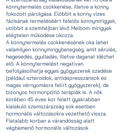
könnytermelés csökkenése, illetve a könny
fokozott párolgása. Előbbit a könny vizes
fázisának termeléséért felelős könnymirigyek,
utóbbit a szemhéjban lévő Meibom-mirigyek
elégtelen működése okozza.
A könnytermelés csökkenésének oka lehet
valamilyen könnymirigybetegség, amit sérülés,
hegesedés, gyulladás, illetve daganat idézhet
elő. A könnytermelést negatívan
befolyásolhatja egyes gyógyszerek szedése
(például szteroidok, antidepresszánsok és
magas vérnyomásra felírt gyógyszerek), de
bizonyos hormonpótló terápiák is. A nők
körében 45 éves kor felett gyakrabban
kialakuló szemszárazság sok esetben
hormonális változásokra vezethető vissza.
Fiatalabb korban a várandósság alatt
végbemenő hormonális változások