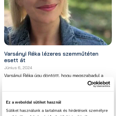
Varsányi Réka lézeres szemműtéten
esett át
Június 6, 2024
Varsányi Réka úgy döntött, hogy megszabadul a
szemüvegétől és aláveti magát egy lézeres
szemműtétnek. Az előző interjút vizsgálatkor
készítettük vele, most pedig már túl van a lézeres
szemműtéten, az 1 hetes kontroll alkalmával
Ez a weboldal sütiket használ
kérdezzük az élményeiről. Hogy emlékszel vissza a
Sütiket használunk a tartalmak és hirdetések személyre
Tovább olvasom »