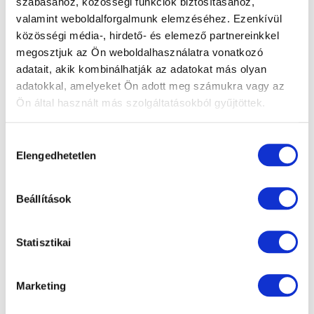
szabásához, közösségi funkciók biztosításához,
valamint weboldalforgalmunk elemzéséhez. Ezenkívül
közösségi média-, hirdető- és elemező partnereinkkel
megosztjuk az Ön weboldalhasználatra vonatkozó
adatait, akik kombinálhatják az adatokat más olyan
adatokkal, amelyeket Ön adott meg számukra vagy az
Ön által használt más szolgáltatásokból gyűjtöttek.
Hozzájárulás
Elengedhetetlen
kiválasztása
Beállítások
Statisztikai
Marketing