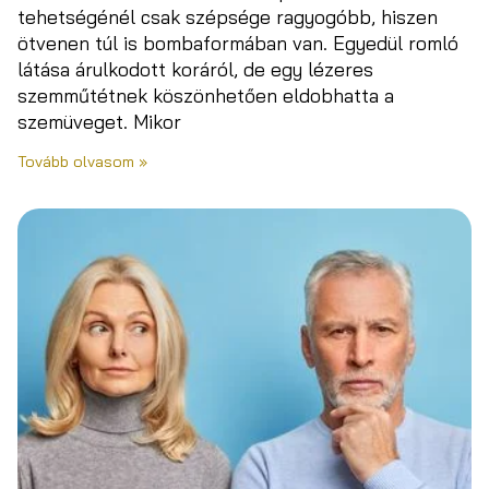
tehetségénél csak szépsége ragyogóbb, hiszen
ötvenen túl is bombaformában van. Egyedül romló
látása árulkodott koráról, de egy lézeres
szemműtétnek köszönhetően eldobhatta a
szemüveget. Mikor
Tovább olvasom »