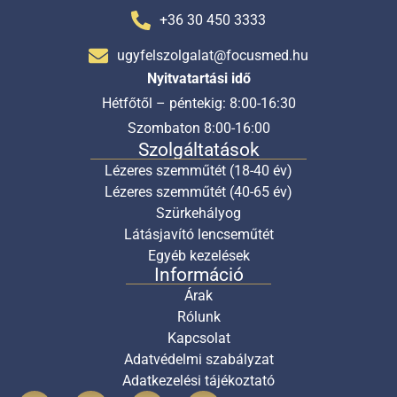
+36 30 450 3333
ugyfelszolgalat@focusmed.hu
Nyitvatartási idő
Hétfőtől – péntekig: 8:00-16:30
Szombaton 8:00-16:00
Szolgáltatások
Lézeres szemműtét (18-40 év)
Lézeres szemműtét (40-65 év)
Szürkehályog
Látásjavító lencseműtét
Egyéb kezelések
Információ
Árak
Rólunk
Kapcsolat
Adatvédelmi szabályzat
Adatkezelési tájékoztató