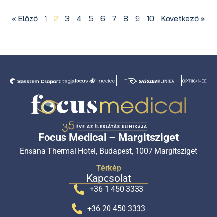
« Előző
1
2
3
4
5
6
7
8
9
10
Következő »
Focus Medical – Margitsziget
Ensana Thermal Hotel, Budapest, 1007 Margitsziget
Térkép
Kapcsolat
+36 1 450 3333
+36 20 450 3333