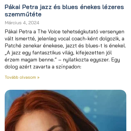
Pákai Petra jazz és blues énekes lézeres
szemműtéte
Március 4, 2024
Pákai Petra a The Voice tehetségkutató versenyen
vált ismertté, jelenleg vocal coach-ként dolgozik, a
Patché zenekar énekese, jazzt és blues-t is énekel.
„A jazz egy fantasztikus világ, kifejezetten jól
érzem magam benne.” – nyilatkozta egyszer. Egy
dolog azért zavarta a színpadon:
Tovább olvasom »