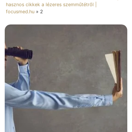
hasznos cikkek a lézeres szemműtétről |
focusmed.hu
»
2