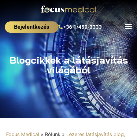
Bejelentkezés
+36 1/450-3333
Blogcikkek a látásjavítás
világából
Focus Medical
»
Rólunk
»
Lézeres látásjavítás blog,